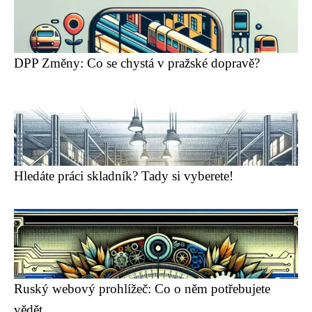
DPP Změny: Co se chystá v pražské dopravě?
Hledáte práci skladník? Tady si vyberete!
Ruský webový prohlížeč: Co o něm potřebujete
vědět