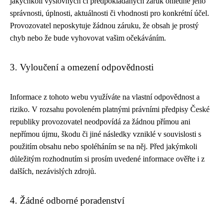
jakýchkoli výslovných či předpokládaných záruk ohledně jeho
správnosti, úplnosti, aktuálnosti či vhodnosti pro konkrétní účel.
Provozovatel neposkytuje žádnou záruku, že obsah je prostý
chyb nebo že bude vyhovovat vašim očekáváním.
3. Vyloučení a omezení odpovědnosti
Informace z tohoto webu využíváte na vlastní odpovědnost a
riziko. V rozsahu povoleném platnými právními předpisy České
republiky provozovatel neodpovídá za žádnou přímou ani
nepřímou újmu, škodu či jiné následky vzniklé v souvislosti s
použitím obsahu nebo spoléháním se na něj. Před jakýmkoli
důležitým rozhodnutím si prosím uvedené informace ověřte i z
dalších, nezávislých zdrojů.
4. Žádné odborné poradenství