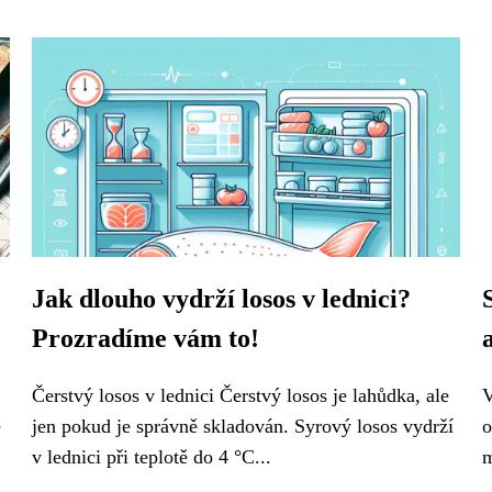
Jak dlouho vydrží losos v lednici?
Prozradíme vám to!
Čerstvý losos v lednici Čerstvý losos je lahůdka, ale
V
é
jen pokud je správně skladován. Syrový losos vydrží
o
v lednici při teplotě do 4 °C...
m