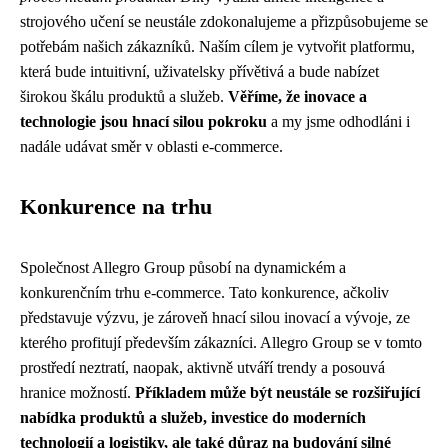
strojového učení se neustále zdokonalujeme a přizpůsobujeme se
potřebám našich zákazníků. Naším cílem je vytvořit platformu,
která bude intuitivní, uživatelsky přívětivá a bude nabízet
širokou škálu produktů a služeb.
Věříme, že inovace a
technologie jsou hnací silou pokroku
a my jsme odhodláni i
nadále udávat směr v oblasti e-commerce.
Konkurence na trhu
Společnost Allegro Group působí na dynamickém a
konkurenčním trhu e-commerce. Tato konkurence, ačkoliv
představuje výzvu, je zároveň hnací silou inovací a vývoje, ze
kterého profitují především zákazníci. Allegro Group se v tomto
prostředí neztratí, naopak, aktivně utváří trendy a posouvá
hranice možností.
Příkladem může být neustále se rozšiřující
nabídka produktů a služeb, investice do moderních
technologií a logistiky, ale také důraz na budování silné