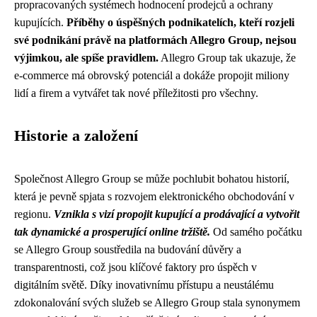
propracovaných systémech hodnocení prodejců a ochrany
kupujících.
Příběhy o úspěšných podnikatelích, kteří rozjeli
své podnikání právě na platformách Allegro Group, nejsou
výjimkou, ale spíše pravidlem.
Allegro Group tak ukazuje, že
e-commerce má obrovský potenciál a dokáže propojit miliony
lidí a firem a vytvářet tak nové příležitosti pro všechny.
Historie a založení
Společnost Allegro Group se může pochlubit bohatou historií,
která je pevně spjata s rozvojem elektronického obchodování v
regionu.
Vznikla s vizí propojit kupující a prodávající a vytvořit
tak dynamické a prosperující online tržiště.
Od samého počátku
se Allegro Group soustředila na budování důvěry a
transparentnosti, což jsou klíčové faktory pro úspěch v
digitálním světě. Díky inovativnímu přístupu a neustálému
zdokonalování svých služeb se Allegro Group stala synonymem