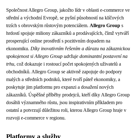
Společnost Allegro Group, jakožto lídr v oblasti e-commerce ve
střední a východní Evropě, se pyšní působností na klíčových
trzích s obrovským růstovým potenciálem.
Allegro Group
s
hrdostí spojuje miliony zákazníků a prodávajících, čímž vytváří
prosperující online prostředí s pozitivním dopadem na
ekonomiku.
Díky inovativním řešením a důrazu na zákaznickou
spokojenost si Allegro Group udržuje dominantní postavení na
trhu
, což dokazuje i rostoucí počet spokojených uživatelů a
obchodníků. Allegro Group se aktivně zapojuje do podpory
malých a středních podniků, které tvoří páteř ekonomiky, a
poskytuje jim platformu pro expanzi a dosažení nových
zákazníků. Úspěšné příběhy prodejců, kteří díky Allegro Group
dosáhli významného růstu, jsou inspirativním příkladem pro
ostatní a potvrzují důležitou roli, kterou Allegro Group hraje v
rozvoji e-commerce v regionu.
Platformy a služby