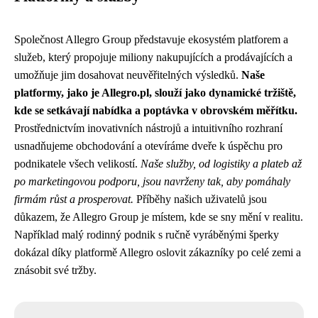
Společnost Allegro Group představuje ekosystém platforem a
služeb, který propojuje miliony nakupujících a prodávajících a
umožňuje jim dosahovat neuvěřitelných výsledků.
Naše
platformy, jako je Allegro.pl, slouží jako dynamické tržiště,
kde se setkávají nabídka a poptávka v obrovském měřítku.
Prostřednictvím inovativních nástrojů a intuitivního rozhraní
usnadňujeme obchodování a otevíráme dveře k úspěchu pro
podnikatele všech velikostí.
Naše služby, od logistiky a plateb až
po marketingovou podporu, jsou navrženy tak, aby pomáhaly
firmám růst a prosperovat.
Příběhy našich uživatelů jsou
důkazem, že Allegro Group je místem, kde se sny mění v realitu.
Například malý rodinný podnik s ručně vyráběnými šperky
dokázal díky platformě Allegro oslovit zákazníky po celé zemi a
znásobit své tržby.