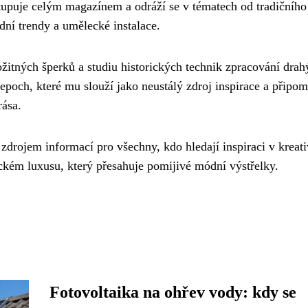
stupuje celým magazínem a odráží se v tématech od tradičního
dní trendy a umělecké instalace.
ožitných šperků a studiu historických technik zpracování drah
epoch, které mu slouží jako neustálý zdroj inspirace a připo
rása.
drojem informací pro všechny, kdo hledají inspiraci v kreati
ickém luxusu, který přesahuje pomijivé módní výstřelky.
Fotovoltaika na ohřev vody: kdy se