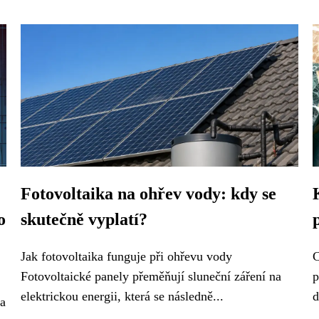
Fotovoltaika na ohřev vody: kdy se
o
skutečně vyplatí?
Jak fotovoltaika funguje při ohřevu vody
C
Fotovoltaické panely přeměňují sluneční záření na
p
elektrickou energii, která se následně...
d
 a