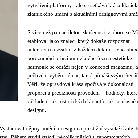
vytváření platformy, kde se setkává krása klasic
zlatnického umění s aktuálními designovými smě
S více než patnáctiletou zkušeností v oboru se M
etabloval jako znalec, který dokáže rozpoznat
autenticitu a kvalitu v každém detailu. Jeho hlub
porozumění principům zlatého řezu a estetické
harmonie se odráží nejen v koncepci magazínu, al
pečlivém výběru témat, která přináší svým čtená
Věří, že opravdová krása spočívá v dokonalosti
proporcí a preciznosti provedení – hodnoty, které
základem jak historických klenotů, tak současné
designu.
Vystudoval dějiny umění a design na prestižní vysoké škole, 
ařství. Během studií strávil několik měsíců v renomovaných