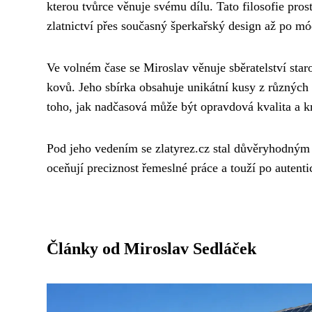
kterou tvůrce věnuje svému dílu. Tato filosofie pro
zlatnictví přes současný šperkařský design až po mó
Ve volném čase se Miroslav věnuje sběratelství star
kovů. Jeho sbírka obsahuje unikátní kusy z různých 
toho, jak nadčasová může být opravdová kvalita a k
Pod jeho vedením se zlatyrez.cz stal důvěryhodným z
oceňují preciznost řemeslné práce a touží po autent
Články od Miroslav Sedláček