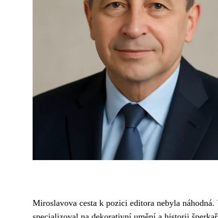
Miroslavova cesta k pozici editora nebyla náhodná. 
specializoval na dekorativní umění a historii šperk