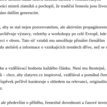
áci mistrů zlatníků a pochopil, že tradiční řemesla jsou živ
váno dalším generacím.
u, aby se stal nejen pozorovatelem, ale aktivním propagátorem
avštěvuje výstavy, veletrhy a workshopy po celé Evropě, kde
ůrci v oboru. Tato síť vztahů mu umožňuje přinášet čtenářům
do ateliérů a informace o vznikajících trendech dříve, než se 
sahu a vzdělávací hodnotu každého článku. Není mu lhostejné,
ů – chce, aby zlatyrez.cz inspiroval, vzdělával a pomáhal čt
příspěvek pečlivě kurátoruje s ohledem na relevanci, originalit
t.
 ale především o příběhu, řemeslné dovednosti a časové invest