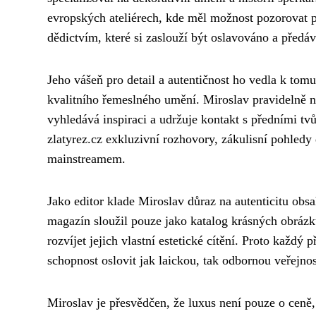
evropských ateliérech, kde měl možnost pozorovat pr
dědictvím, které si zaslouží být oslavováno a předá
Jeho vášeň pro detail a autentičnost ho vedla k tom
kvalitního řemeslného umění. Miroslav pravidelně n
vyhledává inspiraci a udržuje kontakt s předními tv
zlatyrez.cz exkluzivní rozhovory, zákulisní pohledy 
mainstreamem.
Jako editor klade Miroslav důraz na autenticitu ob
magazín sloužil pouze jako katalog krásných obrázk
rozvíjet jejich vlastní estetické cítění. Proto každý 
schopnost oslovit jak laickou, tak odbornou veřejnos
Miroslav je přesvědčen, že luxus není pouze o ceně,