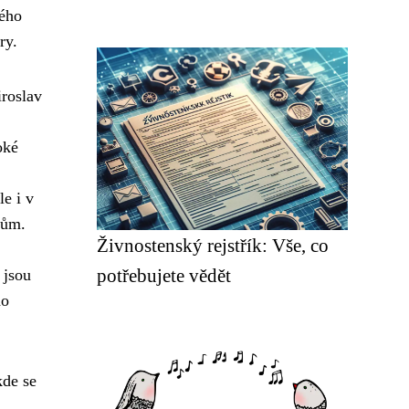
kého
ry.
iroslav
oké
e i v
řům.
Živnostenský rejstřík: Vše, co
potřebujete vědět
 jsou
ho
kde se