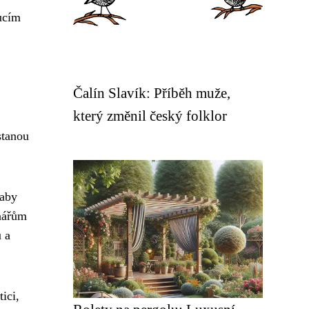
oucím
Čalín Slavík: Příběh muže,
který změnil český folklor
stanou
 aby
enářům
u a
ici,