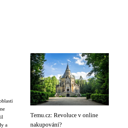
blasti
ine
Temu.cz: Revoluce v online
il
nakupování?
dy a