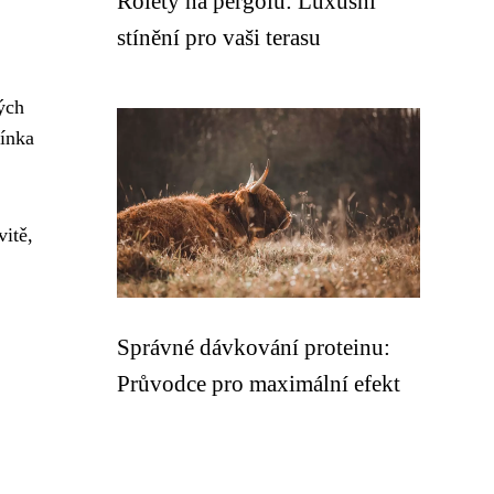
Rolety na pergolu: Luxusní
stínění pro vaši terasu
ých
mínka
vitě,
Správné dávkování proteinu:
Průvodce pro maximální efekt