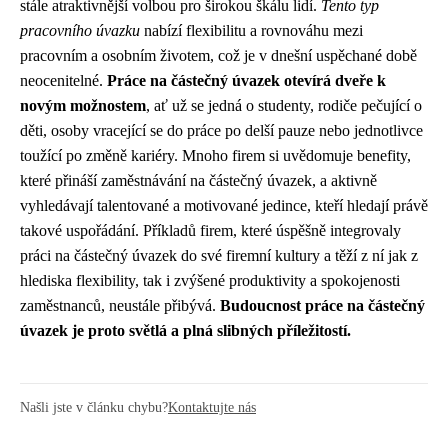
stále atraktivnější volbou pro širokou škálu lidí.
Tento typ
pracovního úvazku
nabízí flexibilitu a rovnováhu mezi
pracovním a osobním životem, což je v dnešní uspěchané době
neocenitelné.
Práce na částečný úvazek otevírá dveře k
novým možnostem
, ať už se jedná o studenty, rodiče pečující o
děti, osoby vracející se do práce po delší pauze nebo jednotlivce
toužící po změně kariéry. Mnoho firem si uvědomuje benefity,
které přináší zaměstnávání na částečný úvazek, a aktivně
vyhledávají talentované a motivované jedince, kteří hledají právě
takové uspořádání. Příkladů firem, které úspěšně integrovaly
práci na částečný úvazek do své firemní kultury a těží z ní jak z
hlediska flexibility, tak i zvýšené produktivity a spokojenosti
zaměstnanců, neustále přibývá.
Budoucnost práce na částečný
úvazek je proto světlá a plná slibných příležitostí.
Našli jste v článku chybu?
Kontaktujte nás