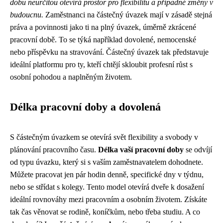
dobu neurčitou otevírá prostor pro flexibilitu a případné změny v
budoucnu.
Zaměstnanci na částečný úvazek mají v zásadě stejná
práva a povinnosti jako ti na plný úvazek, úměrně zkrácené
pracovní době. To se týká například dovolené, nemocenské
nebo příspěvku na stravování. Částečný úvazek tak představuje
ideální platformu pro ty, kteří chtějí skloubit profesní růst s
osobní pohodou a naplněným životem.
Délka pracovní doby a dovolená
S částečným úvazkem se otevírá svět flexibility a svobody v
plánování pracovního času.
Délka vaší pracovní doby
se odvíjí
od typu úvazku, který si s vaším zaměstnavatelem dohodnete.
Můžete pracovat jen pár hodin denně, specifické dny v týdnu,
nebo se střídat s kolegy. Tento model otevírá dveře k dosažení
ideální rovnováhy mezi pracovním a osobním životem. Získáte
tak čas věnovat se rodině, koníčkům, nebo třeba studiu. A co