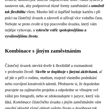
nastaven tak, aby podporoval různé formy zaměstnání a
umožnil
tak flexibilitu
všem. Mnoho lidí si úspěšně buduje kariéru i při
práci na částečný úvazek a zároveň si užívají více volného času.
Nebojte se proto zvolit si typ pracovního úvazku, který vám
nejlépe vyhovuje, a
vykročte vstříc spokojenějšímu a
vyváženějšímu životu
.
Kombinace s jiným zaměstnáním
Částečný úvazek otevírá dveře k flexibilitě a rozmanitosti
v profesním životě.
Skvěle se doplňuje s jinými aktivitami
, ať
už jde o péči o rodinu, studium, rozjezd vlastního podnikání
nebo rozvíjení kreativních talentů. Představte si, že dopoledne
pracujete na zajímavém projektu a odpoledne se věnujete své
vášni pro fotografii, nebo se zdokonalujete v jazyce, který vás
láká.
Kombinace částečného úvazku s jiným zaměstnáním vám
umožní skloubit různé oblasti vašeho života a dosáhnout tak