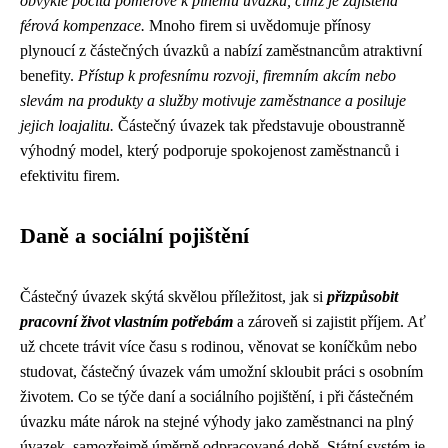
obvykle počítá poměrově k plnému úvazku, čímž je zajištěna
férová kompenzace.
Mnoho firem si uvědomuje přínosy
plynoucí z částečných úvazků a nabízí zaměstnancům atraktivní
benefity.
Přístup k profesnímu rozvoji, firemním akcím nebo
slevám na produkty a služby motivuje zaměstnance a posiluje
jejich loajalitu.
Částečný úvazek tak představuje oboustranně
výhodný model, který podporuje spokojenost zaměstnanců i
efektivitu firem.
Daně a sociální pojištění
Částečný úvazek skýtá skvělou příležitost, jak si
přizpůsobit
pracovní život vlastním potřebám
a zároveň si zajistit příjem. Ať
už chcete trávit více času s rodinou, věnovat se koníčkům nebo
studovat, částečný úvazek vám umožní skloubit práci s osobním
životem. Co se týče daní a sociálního pojištění, i při částečném
úvazku máte nárok na stejné výhody jako zaměstnanci na plný
úvazek, samozřejmě úměrně odpracované době. Státní systém je