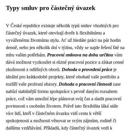
Typy smluv pro částečný úvazek
V České republice existuje několik typů smluv vhodných pro
částečný úvazek, které otevírají dveře k flexibilnímu a
vyváženému životnímu stylu. Ať už hledáte práci na pár hodin
denně, nebo jen několik dní v týdnu, vždy se najde řešení šité na
míru vašim potřebám.
Pracovní smlouva na dobu určitou
vám
dává možnost vyzkoušet si různé pracovní pozice a získat cenné
zkušenosti z odlišných oborů.
Dohoda o provedení práce
je
ideální pro krátkodobé projekty, které obohatí vaše portfolio a
rozšíří vaše profesní obzory.
Dohoda o pracovní činnosti
zase
nabízí stabilnější formu spolupráce s pevně daným rozsahem
práce, což vám umožní lépe plánovat svůj čas a sladit pracovní
povinnosti s osobním životem. Právě tato flexibilita láká stále
více lidí, kteří v částečném úvazku vidí cestu k větší
spokojenosti a možnosti věnovat se svým zájmům, rodině či
dalšímu vzdělávání. Příkladů, kdy částečný úvazek vedl k