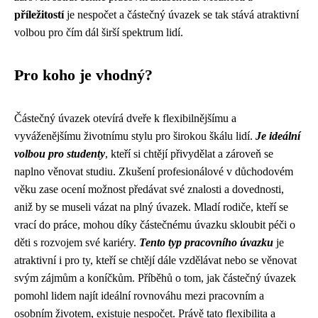
příležitostí
je nespočet a částečný úvazek se tak stává atraktivní
volbou pro čím dál širší spektrum lidí.
Pro koho je vhodný?
Částečný úvazek otevírá dveře k flexibilnějšímu a
vyváženějšímu životnímu stylu pro širokou škálu lidí.
Je ideální
volbou pro studenty
, kteří si chtějí přivydělat a zároveň se
naplno věnovat studiu. Zkušení profesionálové v důchodovém
věku zase ocení možnost předávat své znalosti a dovednosti,
aniž by se museli vázat na plný úvazek. Mladí rodiče, kteří se
vrací do práce, mohou díky částečnému úvazku skloubit péči o
děti s rozvojem své kariéry.
Tento typ pracovního úvazku
je
atraktivní i pro ty, kteří se chtějí dále vzdělávat nebo se věnovat
svým zájmům a koníčkům. Příběhů o tom, jak částečný úvazek
pomohl lidem najít ideální rovnováhu mezi pracovním a
osobním životem, existuje nespočet. Právě tato flexibilita a