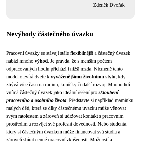
Zdeněk Dvořák
Nevýhody částečného úvazku
Pracovní úvazky se stávají stále flexibilnější a částečný úvazek
nabízí mnoho
výhod
. Je pravda, že s menším počtem
odpracovaných hodin přichází i nižší mzda. Nicméně tento
model otevírá dveře k
vyváženějšímu životnímu stylu
, kdy
zbývá více času na rodinu, koníčky či další rozvoj. Mnoho lidí
vnímá částečný úvazek jako ideální řešení pro
skloubení
pracovního a osobního života
. Představte si například maminku
malých dětí, která se díky částečnému úvazku může věnovat
svým ratolestem a zároveň si udržovat kontakt s pracovním
prostředím a rozvíjet své profesní dovednosti. Nebo studenta,
který si částečným úvazkem může financovat svá studia a
zároveň sbírat cenné pracovní zkušenosti. Možností a