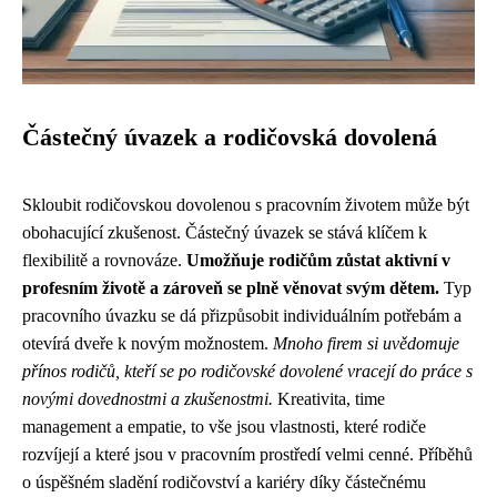
Částečný úvazek a rodičovská dovolená
Skloubit rodičovskou dovolenou s pracovním životem může být
obohacující zkušenost. Částečný úvazek se stává klíčem k
flexibilitě a rovnováze.
Umožňuje rodičům zůstat aktivní v
profesním životě a zároveň se plně věnovat svým dětem.
Typ
pracovního úvazku se dá přizpůsobit individuálním potřebám a
otevírá dveře k novým možnostem.
Mnoho firem si uvědomuje
přínos rodičů, kteří se po rodičovské dovolené vracejí do práce s
novými dovednostmi a zkušenostmi.
Kreativita, time
management a empatie, to vše jsou vlastnosti, které rodiče
rozvíjejí a které jsou v pracovním prostředí velmi cenné. Příběhů
o úspěšném sladění rodičovství a kariéry díky částečnému