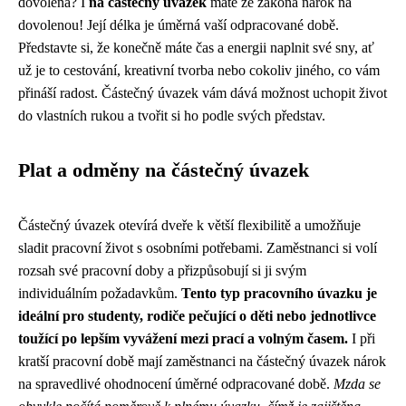
dovolená? I
na částečný úvazek
máte ze zákona nárok na
dovolenou! Její délka je úměrná vaší odpracované době.
Představte si, že konečně máte čas a energii naplnit své sny, ať
už je to cestování, kreativní tvorba nebo cokoliv jiného, co vám
přináší radost. Částečný úvazek vám dává možnost uchopit život
do vlastních rukou a tvořit si ho podle svých představ.
Plat a odměny na částečný úvazek
Částečný úvazek otevírá dveře k větší flexibilitě a umožňuje
sladit pracovní život s osobními potřebami. Zaměstnanci si volí
rozsah své pracovní doby a přizpůsobují si ji svým
individuálním požadavkům.
Tento typ pracovního úvazku je
ideální pro studenty, rodiče pečující o děti nebo jednotlivce
toužící po lepším vyvážení mezi prací a volným časem.
I při
kratší pracovní době mají zaměstnanci na částečný úvazek nárok
na spravedlivé ohodnocení úměrné odpracované době.
Mzda se