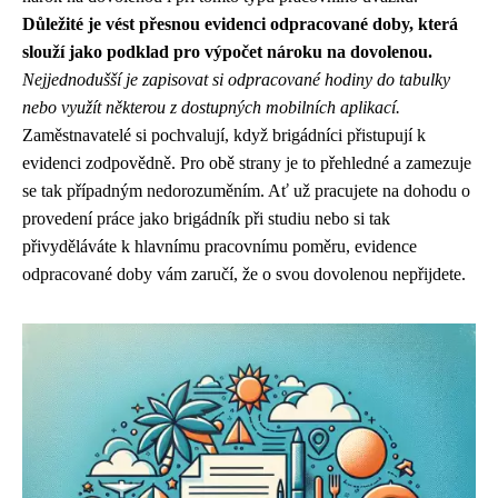
Důležité je vést přesnou evidenci odpracované doby, která
slouží jako podklad pro výpočet nároku na dovolenou.
Nejjednodušší je zapisovat si odpracované hodiny do tabulky
nebo využít některou z dostupných mobilních aplikací.
Zaměstnavatelé si pochvalují, když brigádníci přistupují k
evidenci zodpovědně. Pro obě strany je to přehledné a zamezuje
se tak případným nedorozuměním. Ať už pracujete na dohodu o
provedení práce jako brigádník při studiu nebo si tak
přivyděláváte k hlavnímu pracovnímu poměru, evidence
odpracované doby vám zaručí, že o svou dovolenou nepřijdete.