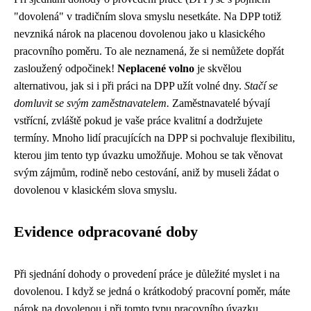
"dovolená" v tradičním slova smyslu nesetkáte. Na DPP totiž
nevzniká nárok na placenou dovolenou jako u klasického
pracovního poměru. To ale neznamená, že si nemůžete dopřát
zasloužený odpočinek!
Neplacené volno
je skvělou
alternativou, jak si i při práci na DPP užít volné dny.
Stačí se
domluvit se svým zaměstnavatelem.
Zaměstnavatelé bývají
vstřícní, zvláště pokud je vaše práce kvalitní a dodržujete
termíny. Mnoho lidí pracujících na DPP si pochvaluje flexibilitu,
kterou jim tento typ úvazku umožňuje. Mohou se tak věnovat
svým zájmům, rodině nebo cestování, aniž by museli žádat o
dovolenou v klasickém slova smyslu.
Evidence odpracované doby
Při sjednání dohody o provedení práce je důležité myslet i na
dovolenou. I když se jedná o krátkodobý pracovní poměr, máte
nárok na dovolenou i při tomto typu pracovního úvazku.