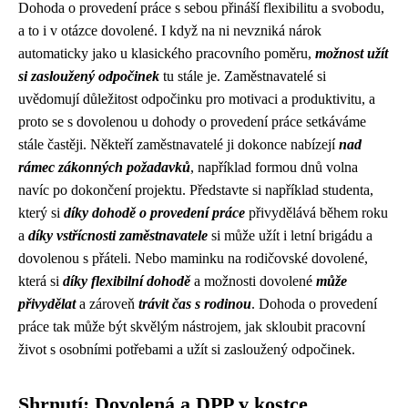
Dohoda o provedení práce s sebou přináší flexibilitu a svobodu,
a to i v otázce dovolené. I když na ni nevzniká nárok
automaticky jako u klasického pracovního poměru,
možnost užít
si zasloužený odpočinek
tu stále je. Zaměstnavatelé si
uvědomují důležitost odpočinku pro motivaci a produktivitu, a
proto se s dovolenou u dohody o provedení práce setkáváme
stále častěji. Někteří zaměstnavatelé ji dokonce nabízejí
nad
rámec zákonných požadavků
, například formou dnů volna
navíc po dokončení projektu. Představte si například studenta,
který si
díky dohodě o provedení práce
přivydělává během roku
a
díky vstřícnosti zaměstnavatele
si může užít i letní brigádu a
dovolenou s přáteli. Nebo maminku na rodičovské dovolené,
která si
díky flexibilní dohodě
a možnosti dovolené
může
přivydělat
a zároveň
trávit čas s rodinou
. Dohoda o provedení
práce tak může být skvělým nástrojem, jak skloubit pracovní
život s osobními potřebami a užít si zasloužený odpočinek.
Shrnutí: Dovolená a DPP v kostce