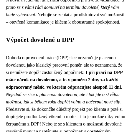
proto se s vámi rádi domluví na termínu dovolené, který vám
bude vyhovovat.
Nebojte se zeptat a prodiskutovat své možnosti
– otevřená komunikace je klíčem k oboustranné spokojenosti.
Výpočet dovolené u DPP
Dohoda o provedení práce (DPP) sice nezaručuje placenou
dovolenou jako klasický pracovní poměr, ale to neznamená, že
si nemůžete dopřát zasloužený odpočinek!
I při práci na DPP
máte nárok na dovolenou, a to v poměru 2 dny za každý
odpracovaný měsíc, ve kterém odpracujete alespoň 11 dní.
Nejedná se sice o placenou dovolenou, ale i tak jde o skvělou
možnost, jak si během roku dopřát volno a načerpat nové síly.
Představte si, že dokončíte důležitý projekt pro klienta a poté si
dopřejete prodloužený víkend u moře – i to je možné díky volnu
čerpanému z DPP! Nebojte se s klientem o možnosti dovolené
otevřeně mluvit a naplánujte si odpočinek s dostatečným