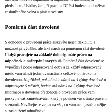
předstihem. Uvidíte, že i při práci na DPP si budete moci užívat
zaslouženého volna a plnit si své sny.
Poměrná část dovolené
S dohodou o provedení práce získáváte nejen flexibilitu a
možnost přivýdělku, ale také nárok na poměrnou část dovolené.
I když pracujete na základě dohody, máte právo na
odpočinek a načerpání nových sil.
Poměrná část dovolené se
vypočítává podle odpracované doby a za každý odpracovaný
měsíc vám náleží jedna dvanáctina z celkového nároku na
dovolenou.
Například, pokud máte nárok na 4 týdny dovolené a
odpracujete 6 měsíců, budete mít nárok na 2 týdny dovolené.
Informace o dovolené při dohodě o provedení práce vám
poskytne váš zaměstnavatel, který je povinen vás s tímto právem
seznámit. Neváhejte se zeptat na vše, co vám není jasné, a užijte
si zasloužený odpočinek!