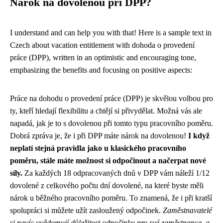
Nárok na dovolenou při DPP?
I understand and can help you with that! Here is a sample text in
Czech about vacation entitlement with dohoda o provedení
práce (DPP), written in an optimistic and encouraging tone,
emphasizing the benefits and focusing on positive aspects:
Práce na dohodu o provedení práce (DPP) je skvělou volbou pro
ty, kteří hledají flexibilitu a chtějí si přivydělat. Možná vás ale
napadá, jak je to s dovolenou při tomto typu pracovního poměru.
Dobrá zpráva je, že i při DPP máte nárok na dovolenou!
I když
neplatí stejná pravidla jako u klasického pracovního
poměru, stále máte možnost si odpočinout a načerpat nové
síly.
Za každých 18 odpracovaných dnů v DPP vám náleží 1/12
dovolené z celkového počtu dní dovolené, na které byste měli
nárok u běžného pracovního poměru. To znamená, že i při kratší
spolupráci si můžete užít zasloužený odpočinek.
Zaměstnavatelé
si navíc uvědomují důležitost odpočinku pro své zaměstnance, a