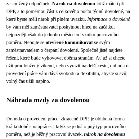
zasloužený odpočinek.
Nárok na dovolenou
totiž máte i při
DPP, a to poměrnou část z celkového počtu týdnů dovolené, na
které byste měli nárok při plném úvazku.
Informace o dovolené
by vám měl zaměstnavatel poskytnout hned na začátku,
nejpozději však do jednoho měsíce od vzniku pracovního
poměru. Nebojte se
otevřeně komunikovat
se svým
zaměstnavatelem o čerpání dovolené. Společně jistě najdete
řešení, které bude vyhovovat oběma stranám. Ať už si chcete
užít prodloužený víkend, nebo vyrazit na delší cestu, dohoda o
provedení práce vám dává svobodu a flexibilitu, abyste si svůj
volný čas užili naplno.
Náhrada mzdy za dovolenou
Dohoda o provedení práce, zkráceně DPP, je oblíbená forma
krátkodobé spolupráce. I když se jedná o jiný typ pracovního
poměru, než je běžný pracovní úvazek,
nárok na dovolenou