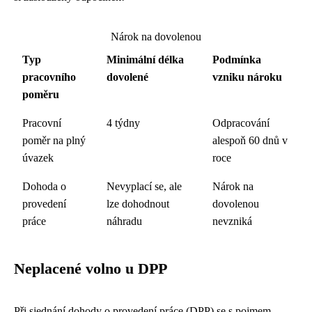
Nárok na dovolenou
Typ
Minimální délka
Podmínka
pracovního
dovolené
vzniku nároku
poměru
Pracovní
4 týdny
Odpracování
poměr na plný
alespoň 60 dnů v
úvazek
roce
Dohoda o
Nevyplací se, ale
Nárok na
provedení
lze dohodnout
dovolenou
práce
náhradu
nevzniká
Neplacené volno u DPP
Při sjednání dohody o provedení práce (DPP) se s pojmem