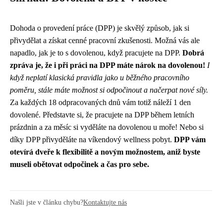
Dohoda o provedení práce (DPP) je skvělý způsob, jak si
přivydělat a získat cenné pracovní zkušenosti. Možná vás ale
napadlo, jak je to s dovolenou, když pracujete na DPP.
Dobrá
zpráva je, že i při práci na DPP máte nárok na dovolenou!
I
když neplatí klasická pravidla jako u běžného pracovního
poměru, stále máte možnost si odpočinout a načerpat nové síly.
Za každých 18 odpracovaných dnů vám totiž náleží 1 den
dovolené. Představte si, že pracujete na DPP během letních
prázdnin a za měsíc si vyděláte na dovolenou u moře! Nebo si
díky DPP přivyděláte na víkendový wellness pobyt.
DPP vám
otevírá dveře k flexibilitě a novým možnostem, aniž byste
museli obětovat odpočinek a čas pro sebe.
Našli jste v článku chybu?
Kontaktujte nás