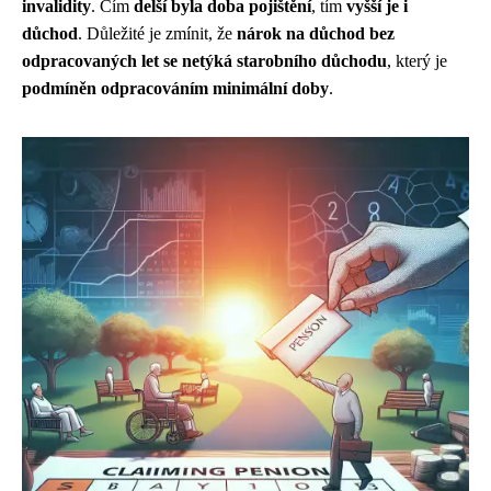
invalidity
. Čím
delší byla doba pojištění
, tím
vyšší je i
důchod
. Důležité je zmínit, že
nárok na důchod bez
odpracovaných let se netýká starobního důchodu
, který je
podmíněn odpracováním minimální doby
.