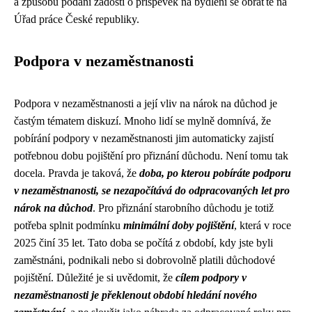
a způsobu podání žádosti o příspěvek na bydlení se obraťte na
Úřad práce České republiky.
Podpora v nezaměstnanosti
Podpora v nezaměstnanosti a její vliv na nárok na důchod je
častým tématem diskuzí. Mnoho lidí se mylně domnívá, že
pobírání podpory v nezaměstnanosti jim automaticky zajistí
potřebnou dobu pojištění pro přiznání důchodu. Není tomu tak
docela. Pravda je taková, že
doba, po kterou pobíráte podporu
v nezaměstnanosti, se nezapočítává do odpracovaných let pro
nárok na důchod
. Pro přiznání starobního důchodu je totiž
potřeba splnit podmínku
minimální doby pojištění
, která v roce
2025 činí 35 let. Tato doba se počítá z období, kdy jste byli
zaměstnáni, podnikali nebo si dobrovolně platili důchodové
pojištění. Důležité je si uvědomit, že
cílem podpory v
nezaměstnanosti je překlenout období hledání nového