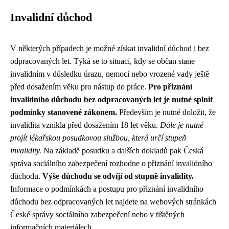
Invalidní důchod
V některých případech je možné získat invalidní důchod i bez
odpracovaných let. Týká se to situací, kdy se občan stane
invalidním v důsledku úrazu, nemoci nebo vrozené vady ještě
před dosažením věku pro nástup do práce.
Pro přiznání
invalidního důchodu bez odpracovaných let je nutné splnit
podmínky stanovené zákonem.
Především je nutné doložit, že
invalidita vznikla před dosažením 18 let věku.
Dále je nutné
projít lékařskou posudkovou službou, která určí stupeň
invalidity.
Na základě posudku a dalších dokladů pak Česká
správa sociálního zabezpečení rozhodne o přiznání invalidního
důchodu.
Výše důchodu se odvíjí od stupně invalidity.
Informace o podmínkách a postupu pro přiznání invalidního
důchodu bez odpracovaných let najdete na webových stránkách
České správy sociálního zabezpečení nebo v tištěných
informačních materiálech.