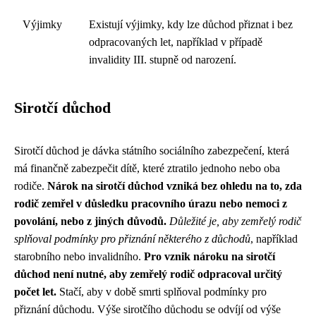
Výjimky
Existují výjimky, kdy lze důchod přiznat i bez
odpracovaných let, například v případě
invalidity III. stupně od narození.
Sirotčí důchod
Sirotčí důchod je dávka státního sociálního zabezpečení, která
má finančně zabezpečit dítě, které ztratilo jednoho nebo oba
rodiče.
Nárok na sirotčí důchod vzniká bez ohledu na to, zda
rodič zemřel v důsledku pracovního úrazu nebo nemoci z
povolání, nebo z jiných důvodů.
Důležité je, aby zemřelý rodič
splňoval podmínky pro přiznání některého z důchodů
, například
starobního nebo invalidního.
Pro vznik nároku na sirotčí
důchod není nutné, aby zemřelý rodič odpracoval určitý
počet let.
Stačí, aby v době smrti splňoval podmínky pro
přiznání důchodu. Výše sirotčího důchodu se odvíjí od výše