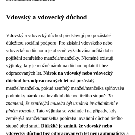
Vdovský a vdovecký důchod
Vdovský a vdovecký důchod představují pro pozůstalé
důležitou sociální podporu. Pro získání vdovského nebo
vdoveckého důchodu je obecně vyžadována určitá doba
pojištění zemřelého manžela/manželky. Nicméně existují
výjimky, kdy je možné nárok na důchod uplatnit i bez
odpracovaných let.
Nárok na vdovský nebo vdovecký
důchod bez odpracovaných let
má pozůstalý
manžel/manželka, pokud zemřelý manžel/manželka splňoval/a
podmínky nároku na invalidní důchod třetího stupně.
To
znamená, že zemřelý/á musel/a být uznán/a invalidním/ní v
plném rozsahu.
Tato výjimka se vztahuje i na případy, kdy
zemřelý/á manžel/manželka pobíral/a invalidní důchod třetího
stupně před smrtí.
Důležité je zmínit, že vdovský nebo
vdovecký důchod bez odpracovaných let není automatický
a