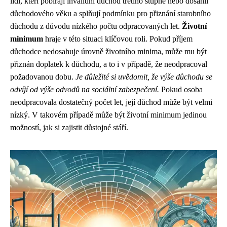
lidí, kteří pobírají invalidní důchod třetího stupně nebo dosáhli
důchodového věku a splňují podmínku pro přiznání starobního
důchodu z důvodu nízkého počtu odpracovaných let.
Životní
minimum
hraje v této situaci klíčovou roli. Pokud příjem
důchodce nedosahuje úrovně životního minima, může mu být
přiznán doplatek k důchodu, a to i v případě, že neodpracoval
požadovanou dobu.
Je důležité si uvědomit, že výše důchodu se
odvíjí od výše odvodů na sociální zabezpečení.
Pokud osoba
neodpracovala dostatečný počet let, její důchod může být velmi
nízký. V takovém případě může být životní minimum jedinou
možností, jak si zajistit důstojné stáří.