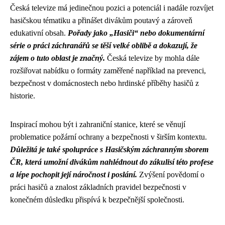
Česká televize má jedinečnou pozici a potenciál i nadále rozvíjet
hasičskou tématiku a přinášet divákům poutavý a zároveň
edukativní obsah.
Pořady jako „Hasiči“ nebo dokumentární
série o práci záchranářů se těší velké oblibě a dokazují, že
zájem o tuto oblast je značný.
Česká televize by mohla dále
rozšiřovat nabídku o formáty zaměřené například na prevenci,
bezpečnost v domácnostech nebo hrdinské příběhy hasičů z
historie.
Inspirací mohou být i zahraniční stanice, které se věnují
problematice požární ochrany a bezpečnosti v širším kontextu.
Důležitá je také spolupráce s Hasičským záchranným sborem
ČR, která umožní divákům nahlédnout do zákulisí této profese
a lépe pochopit její náročnost i poslání.
Zvýšení povědomí o
práci hasičů a znalost základních pravidel bezpečnosti v
konečném důsledku přispívá k bezpečnější společnosti.