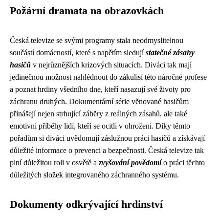
Požární dramata na obrazovkách
Česká televize se svými programy stala neodmyslitelnou
součástí domácností, které s napětím sledují
statečné zásahy
hasičů
v nejrůznějších krizových situacích. Diváci tak mají
jedinečnou možnost nahlédnout do zákulisí této náročné profese
a poznat hrdiny všedního dne, kteří nasazují své životy pro
záchranu druhých. Dokumentární série věnované hasičům
přinášejí nejen strhující záběry z reálných zásahů, ale také
emotivní příběhy lidí, kteří se ocitli v ohrožení. Díky těmto
pořadům si diváci uvědomují záslužnou práci hasičů a získávají
důležité informace o prevenci a bezpečnosti. Česká televize tak
plní důležitou roli v osvětě a
zvyšování povědomí
o práci těchto
důležitých složek integrovaného záchranného systému.
Dokumenty odkrývající hrdinství