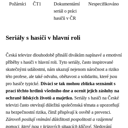
Požárníci
ČT1
Dokumentární
Nespecifikováno
seriál o práci
hasičů v ČR
Seriály s hasiči v hlavní roli
Česká televize dlouhodobě přináší divákům napínavé a emotivní
příběhy s hasiči v hlavní roli. Tyto seriály, často inspirované
skutečnými událostmi, nám ukazují nejenom náročnost a riziko
této profese, ale také odvahu, obětavost a solidaritu, které jsou
pro hasiče typické.
Diváci se tak mohou zblízka seznámit s
prací těchto hrdinů všedního dne a ocenit jejich zásluhy na
ochraně lidských životů a majetku.
Seriály s hasiči na České
televizi často otevírají důležitá společenská témata a upozorňují
na bezpečnostní rizika, čímž přispívají k osvětě a prevenci.
Zároveň posilují vnímání důležitosti pospolitosti a vzájemné
pomoci, které jsou v krizových situacích klíčové.
Sledování