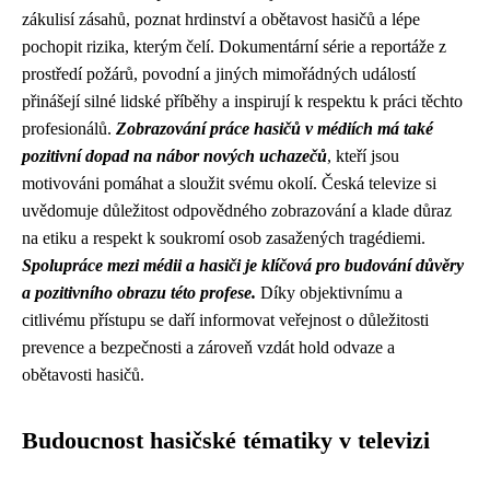
zákulisí zásahů, poznat hrdinství a obětavost hasičů a lépe
pochopit rizika, kterým čelí. Dokumentární série a reportáže z
prostředí požárů, povodní a jiných mimořádných událostí
přinášejí silné lidské příběhy a inspirují k respektu k práci těchto
profesionálů.
Zobrazování práce hasičů v médiích má také
pozitivní dopad na nábor nových uchazečů
, kteří jsou
motivováni pomáhat a sloužit svému okolí. Česká televize si
uvědomuje důležitost odpovědného zobrazování a klade důraz
na etiku a respekt k soukromí osob zasažených tragédiemi.
Spolupráce mezi médii a hasiči je klíčová pro budování důvěry
a pozitivního obrazu této profese.
Díky objektivnímu a
citlivému přístupu se daří informovat veřejnost o důležitosti
prevence a bezpečnosti a zároveň vzdát hold odvaze a
obětavosti hasičů.
Budoucnost hasičské tématiky v televizi