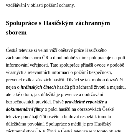
vzdělávání v oblasti požární ochrany.
Spolupráce s Hasičským záchranným
sborem
Česká televize si velmi váží obětavé práce Hasičského
záchranného sboru ČR a dlouhodobě s ním spolupracuje na poli
informování veřejnosti. Tato spolupráce přináší ovoce v podobě
včasných a relevantních informací o požární bezpečnosti,
prevenci rizik a zásazích hasičů. Diváci se tak mohou dozvědět
nejen o
hrdinských činech
hasičů při záchraně životů a majetku,
ale také o tom, jak důležitá je prevence a dodržování
bezpečnostních pravidel. Právě
pravidelné reportáže
a
dokumentární filmy
o práci hasičů na obrazovkách České
televize pomáhají šířit osvětu a budovat respekt k tomuto
důležitému povolání. Spolupráce s médii je pro Hasičský
záchranný sbor ČR klíčová a Česká televize je v tomto ohledu