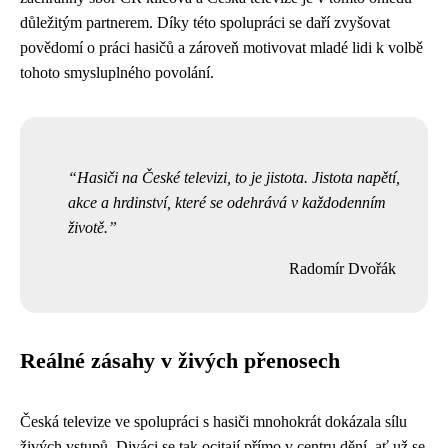
důležitým partnerem. Díky této spolupráci se daří zvyšovat
povědomí o práci hasičů a zároveň motivovat mladé lidi k volbě
tohoto smysluplného povolání.
Hasiči na České televizi, to je jistota. Jistota napětí,
akce a hrdinství, které se odehrává v každodenním
životě.
Radomír Dvořák
Reálné zásahy v živých přenosech
Česká televize ve spolupráci s hasiči mnohokrát dokázala sílu
živých vstupů. Diváci se tak ocitají přímo v centru dění, ať už se