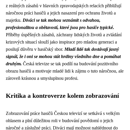
z reálných zásahů v hlavních zpravodajských relacích přibližují
náročnou práci hasičů a jejich nasazení pro ochranu životů a
majetku.
Diváci se tak mohou seznámit s odvahou,
profesionalitou a obětavostí, které jsou pro hasiče typické.
Příběhy úspěšných zásahů, záchrany lidských životů a zvládání
krizových situací slouží jako inspirace pro mladou generaci a
posilují důvěru v hasičský sbor.
Mladí lidé tak dostávají jasný
signál, že i oni se mohou stát hrdiny všedního dne a pomáhat
druhým.
Česká televize se tak podílí na budování pozitivního
obrazu hasičů a motivuje mladé lidi k zájmu o tuto náročnou, ale
zároveň krásnou a smysluplnou profesi.
Kritika a kontroverze kolem zobrazování
Zobrazování práce hasičů Českou televizí se setkává s velkým
ohlasem a plní důležitou roli v budování povědomí o jejich
náročné a záslužné práci. Diváci mají možnost nahlédnout do