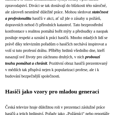
zpravodajství. Diváci se tak dostávají do blízkosti této náročné,
ale zároveň nesmírně důležité práce. Mohou sledovat
statečnost
a profesionalitu
hasičů v akci, ať už jde o zásahy u požárů,
dopravních nehod či přírodních katastrof. Tato bezprostřední
konfrontace s realitou pomáhá bořit mýty a předsudky a naopak
posiluje respekt a uznání k práci hasičů. Mnoho mladých lidí se
právě díky televizním pořadům o hasičích nechává inspirovat a
volí si tuto profesní dráhu. Příběhy hrdinů všedního dne, kteří
nasazují své životy pro záchranu druhých, v nich
probouzí
touhu pomáhat a chránit
. Pozitivní obraz hasičů prezentovaný
v médiích tak přispívá nejen k popularizaci profese, ale i k
budování bezpečnější společnosti.
Hasiči jako vzory pro mladou generaci
Česká televize hraje důležitou roli v prezentaci záslužné práce
hasičů a jejich hrdinství. Pořady jako „Požárníci“ nebo reportáže