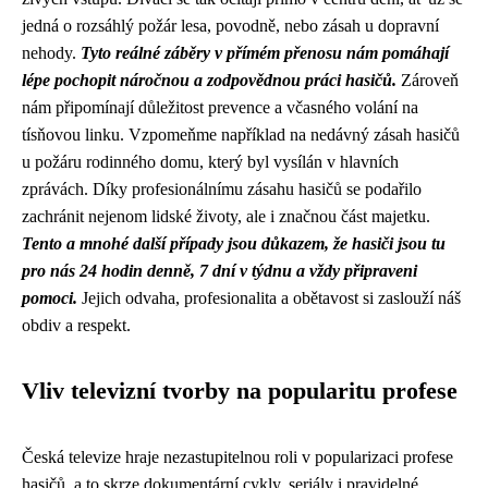
jedná o rozsáhlý požár lesa, povodně, nebo zásah u dopravní
nehody.
Tyto reálné záběry v přímém přenosu nám pomáhají
lépe pochopit náročnou a zodpovědnou práci hasičů.
Zároveň
nám připomínají důležitost prevence a včasného volání na
tísňovou linku. Vzpomeňme například na nedávný zásah hasičů
u požáru rodinného domu, který byl vysílán v hlavních
zprávách. Díky profesionálnímu zásahu hasičů se podařilo
zachránit nejenom lidské životy, ale i značnou část majetku.
Tento a mnohé další případy jsou důkazem, že hasiči jsou tu
pro nás 24 hodin denně, 7 dní v týdnu a vždy připraveni
pomoci.
Jejich odvaha, profesionalita a obětavost si zaslouží náš
obdiv a respekt.
Vliv televizní tvorby na popularitu profese
Česká televize hraje nezastupitelnou roli v popularizaci profese
hasičů, a to skrze dokumentární cykly, seriály i pravidelné