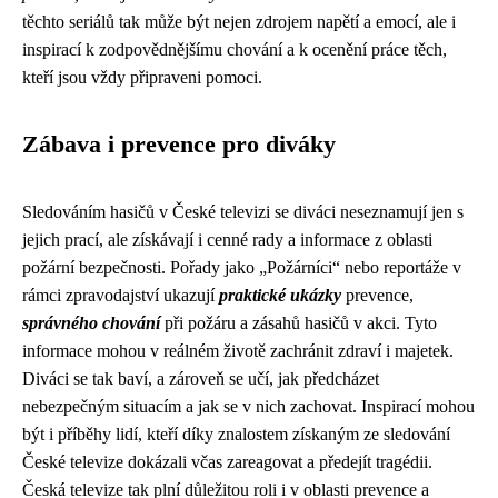
těchto seriálů tak může být nejen zdrojem napětí a emocí, ale i
inspirací k zodpovědnějšímu chování a k ocenění práce těch,
kteří jsou vždy připraveni pomoci.
Zábava i prevence pro diváky
Sledováním hasičů v České televizi se diváci neseznamují jen s
jejich prací, ale získávají i cenné rady a informace z oblasti
požární bezpečnosti. Pořady jako „Požárníci“ nebo reportáže v
rámci zpravodajství ukazují
praktické ukázky
prevence,
správného chování
při požáru a zásahů hasičů v akci. Tyto
informace mohou v reálném životě zachránit zdraví i majetek.
Diváci se tak baví, a zároveň se učí, jak předcházet
nebezpečným situacím a jak se v nich zachovat. Inspirací mohou
být i příběhy lidí, kteří díky znalostem získaným ze sledování
České televize dokázali včas zareagovat a předejít tragédii.
Česká televize tak plní důležitou roli i v oblasti prevence a