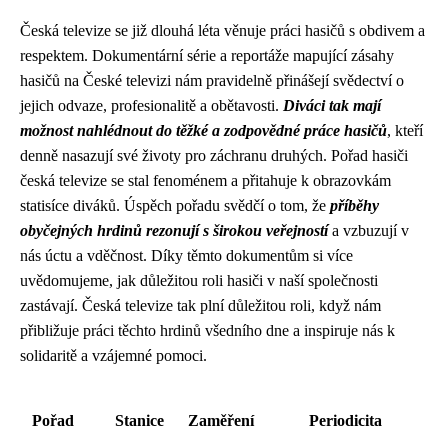
Česká televize se již dlouhá léta věnuje práci hasičů s obdivem a
respektem. Dokumentární série a reportáže mapující zásahy
hasičů na České televizi nám pravidelně přinášejí svědectví o
jejich odvaze, profesionalitě a obětavosti.
Diváci tak mají
možnost nahlédnout do těžké a zodpovědné práce hasičů
, kteří
denně nasazují své životy pro záchranu druhých. Pořad hasiči
česká televize se stal fenoménem a přitahuje k obrazovkám
statisíce diváků. Úspěch pořadu svědčí o tom, že
příběhy
obyčejných hrdinů rezonují s širokou veřejností
a vzbuzují v
nás úctu a vděčnost. Díky těmto dokumentům si více
uvědomujeme, jak důležitou roli hasiči v naší společnosti
zastávají. Česká televize tak plní důležitou roli, když nám
přibližuje práci těchto hrdinů všedního dne a inspiruje nás k
solidaritě a vzájemné pomoci.
Pořad
Stanice
Zaměření
Periodicita