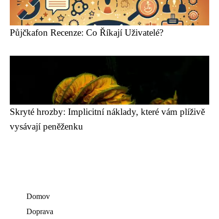
Půjčkafon Recenze: Co Říkají Uživatelé?
Skryté hrozby: Implicitní náklady, které vám plíživě
vysávají peněženku
Domov
Doprava