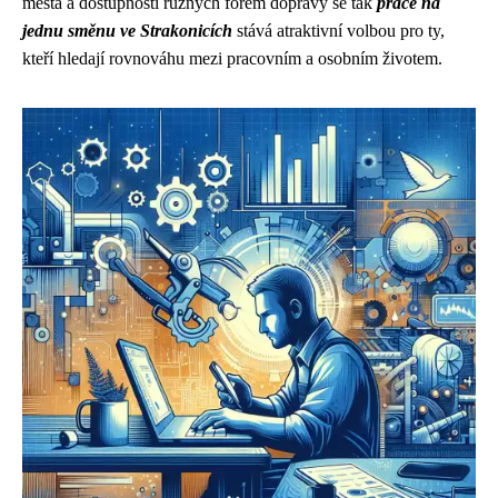
města a dostupnosti různých forem dopravy se tak
práce na
jednu směnu ve Strakonicích
stává atraktivní volbou pro ty,
kteří hledají rovnováhu mezi pracovním a osobním životem.