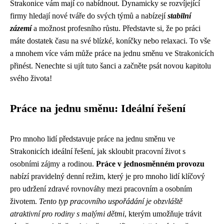
Strakonice vám mají co nabídnout. Dynamicky se rozvíjející
firmy hledají nové tváře do svých týmů a nabízejí
stabilní
zázemí
a možnost profesního růstu. Představte si, že po práci
máte dostatek času na své blízké, koníčky nebo relaxaci. To vše
a mnohem více vám může práce na jednu směnu ve Strakonicích
přinést. Nenechte si ujít tuto šanci a začněte psát novou kapitolu
svého života!
Práce na jednu směnu: Ideální řešení
Pro mnoho lidí představuje práce na jednu směnu ve
Strakonicích ideální řešení, jak skloubit pracovní život s
osobními zájmy a rodinou.
Práce v jednosměnném provozu
nabízí pravidelný denní režim, který je pro mnoho lidí klíčový
pro udržení zdravé rovnováhy mezi pracovním a osobním
životem.
Tento typ pracovního uspořádání je obzvláště
atraktivní pro rodiny s malými dětmi
, kterým umožňuje trávit