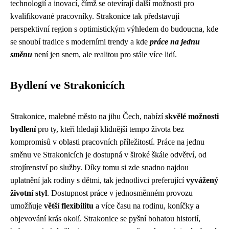
technologií a inovací, čímž se otevírají další možnosti pro
kvalifikované pracovníky. Strakonice tak představují
perspektivní region s optimistickým výhledem do budoucna, kde
se snoubí tradice s moderními trendy a kde
práce na jednu
směnu
není jen snem, ale realitou pro stále více lidí.
Bydlení ve Strakonicích
Strakonice, malebné město na jihu Čech, nabízí
skvělé možnosti
bydlení
pro ty, kteří hledají klidnější tempo života bez
kompromisů v oblasti pracovních příležitostí. Práce na jednu
směnu ve Strakonicích je dostupná v široké škále odvětví, od
strojírenství po služby. Díky tomu si zde snadno najdou
uplatnění jak rodiny s dětmi, tak jednotlivci preferující
vyvážený
životní styl
. Dostupnost práce v jednosměnném provozu
umožňuje
větší flexibilitu
a více času na rodinu, koníčky a
objevování krás okolí. Strakonice se pyšní bohatou historií,