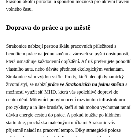
krásnou okolní přírodou a spoustou možností pro aktivní trávení
volného času.
Doprava do práce a po městě
Strakonice nabízejí pestrou škálu pracovních příležitostí s
benefitem práce na jednu směnu a zároveň se pyšní dostupností,
která usnadňuje každodenní dojíždění. Ať už preferujete pohodlí
vlastního auta, nebo dáváte přednost ekologickým variantám,
Strakonice vám vyjdou vstříc. Pro ty, kteří hledají dynamický
životní styl, se nabízí
práce ve Strakonicích na jednu směnu
s
možností využít síť MHD, která vás spolehlivě dopraví do
centra dění. Milovníci pohybu ocení rozvinutou infrastrukturu
pro cyklisty a in-line bruslaře, kteří si tak mohou vychutnat ranní
dávku energie cestou do práce. A pokud toužíte po klidném
startu dne, procházka malebnými uličkami Strakonic vás
příjemně naladí na pracovní tempo. Díky strategické poloze