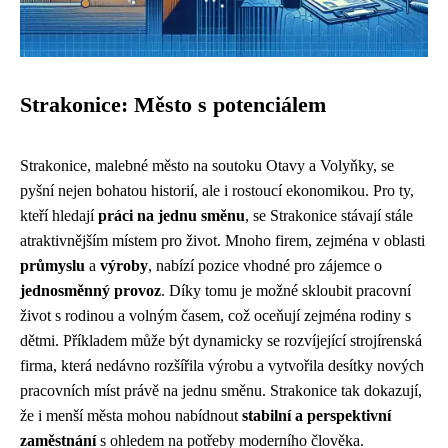
Strakonice: Město s potenciálem
Strakonice, malebné město na soutoku Otavy a Volyňky, se
pyšní nejen bohatou historií, ale i rostoucí ekonomikou. Pro ty,
kteří hledají
práci na jednu směnu
, se Strakonice stávají stále
atraktivnějším místem pro život. Mnoho firem, zejména v oblasti
průmyslu
a
výroby
, nabízí pozice vhodné pro zájemce o
jednosměnný provoz
. Díky tomu je možné skloubit pracovní
život s rodinou a volným časem, což oceňují zejména rodiny s
dětmi. Příkladem může být dynamicky se rozvíjející strojírenská
firma, která nedávno rozšířila výrobu a vytvořila desítky nových
pracovních míst právě na jednu směnu. Strakonice tak dokazují,
že i menší města mohou nabídnout
stabilní a perspektivní
zaměstnání
s ohledem na potřeby moderního člověka.