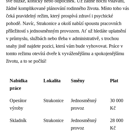
své blízké, koníčky nebo odpočinek. Už žádné noční vstávání,
žádné komplikované plánování rodinného života. Místo toho vás
čeká pravidelný režim, který prospívá zdraví i psychické
pohodě. Navíc, Strakonice a okolí nabízí spoustu pracovních
příležitostí s jednosměnným provozem. Ať už hledáte uplatnění
v průmyslu, službách nebo třeba v administrativě, s trochou
snahy jistě najdete pozici, která vám bude vyhovovat. Práce v
tomto režimu otevírá dveře k vyváženějšímu a spokojenějšímu
životu, a to se počítá!
Nabídka
Lokalita
Směny
Plat
práce
Operátor
Strakonice
Jednosměnný
30 000
výroby
provoz
Kč
Skladník
Strakonice
Jednosměnný
28 000
provoz
Kč