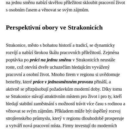
na jednu směnu nabízí skvělou příležitost skloubit pracovní život
s osobním časem a věnovat se svým zájmům.
Perspektivní obory ve Strakonicích
Strakonice, město s bohatou historií a tradicí, se dynamicky
rozvíjí a nabízí širokou škálu pracovních příležitostí. Zejména
poptávka po
práci na jednu směnu
v Strakonicích neustále
roste, což otevírá dveře uchazečům hledajícím vyvážený
pracovní a osobní život. Mnoho firem v regionu si uvědomuje
benefity, které
práce v jednosměnném provozu
přináší, a
aktivně se přizpůsobují požadavkům moderní doby. Díky tomu
se Strakonice stávají atraktivním místem pro život i pro ty, kteří
hledají stabilní zaměstnání s možností trávit více času s rodinou a
věnovat se svým zájmům. Příkladem může být úspěšný rozvoj
strojírenského průmyslu, který v regionu dlouhodobě prosperuje
a vytváří nová pracovní místa. Firmy investují do moderních