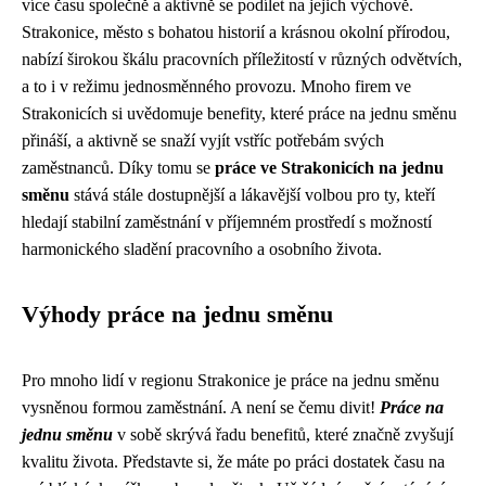
více času společně a aktivně se podílet na jejich výchově.
Strakonice, město s bohatou historií a krásnou okolní přírodou,
nabízí širokou škálu pracovních příležitostí v různých odvětvích,
a to i v režimu jednosměnného provozu. Mnoho firem ve
Strakonicích si uvědomuje benefity, které práce na jednu směnu
přináší, a aktivně se snaží vyjít vstříc potřebám svých
zaměstnanců. Díky tomu se
práce ve Strakonicích na jednu
směnu
stává stále dostupnější a lákavější volbou pro ty, kteří
hledají stabilní zaměstnání v příjemném prostředí s možností
harmonického sladění pracovního a osobního života.
Výhody práce na jednu směnu
Pro mnoho lidí v regionu Strakonice je práce na jednu směnu
vysněnou formou zaměstnání. A není se čemu divit!
Práce na
jednu směnu
v sobě skrývá řadu benefitů, které značně zvyšují
kvalitu života. Představte si, že máte po práci dostatek času na