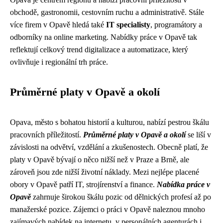
obchodě, gastronomii, cestovním ruchu a administrativě. Stále
více firem v Opavě hledá také
IT specialisty
, programátory a
odborníky na online marketing. Nabídky práce v Opavě tak
reflektují celkový trend digitalizace a automatizace, který
ovlivňuje i regionální trh práce.
Průměrné platy v Opavě a okolí
Opava, město s bohatou historií a kulturou, nabízí pestrou škálu
pracovních příležitostí.
Průměrné platy v Opavě a okolí
se liší v
závislosti na odvětví, vzdělání a zkušenostech. Obecně platí, že
platy v Opavě bývají o něco nižší než v Praze a Brně, ale
zároveň jsou zde nižší životní náklady. Mezi nejlépe placené
obory v Opavě patří IT, strojírenství a finance.
Nabídka práce v
Opavě
zahrnuje širokou škálu pozic od dělnických profesí až po
manažerské pozice. Zájemci o práci v Opavě naleznou mnoho
zajímavých nabídek na internetu, v personálních agenturách i