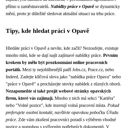
přímo u zaměstnavatelů.
Nabídky práce v Opavě
se dynamicky
mění, proto je důležité sledovat aktuální situaci na trhu práce.
Tipy, kde hledat práci v Opavě
Hledáte práci v Opavě a nevíte, kde začít? Nezoufejte, existuje
mnoho míst, kde se dají najít zajímavé nabídky práce.
Prvním
krokem by mělo být prozkoumání online pracovních
portálů.
Mezi ty nejoblíbenější patří Jobs.cz, Prace.cz, nebo
Indeed. Zadejte klíčová slova jako "nabídka práce Opava" nebo
"práce v Opavě" a procházejte stovky nabídek z různých oborů.
Nezapomeňte si také projít webové stránky opavských
firem, které vás zajímají.
Mnoho z nich má sekci "Kariéra"
nebo "Volné pozice", kde inzerují volná pracovní místa.
Pokud
preferujete osobní kontakt, navštivte opavskou pobočku Úřadu
práce.
Zde vám zkušení pracovníci poradí s výběrem vhodné
pozice a pomohou s vyřízením potřebných dokumentů. V