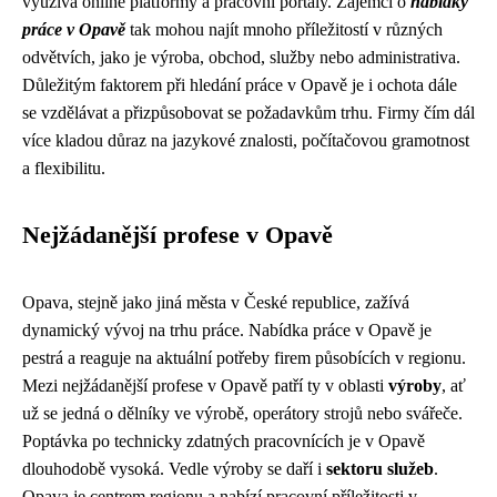
využívá online platformy a pracovní portály. Zájemci o
nabídky
práce v Opavě
tak mohou najít mnoho příležitostí v různých
odvětvích, jako je výroba, obchod, služby nebo administrativa.
Důležitým faktorem při hledání práce v Opavě je i ochota dále
se vzdělávat a přizpůsobovat se požadavkům trhu. Firmy čím dál
více kladou důraz na jazykové znalosti, počítačovou gramotnost
a flexibilitu.
Nejžádanější profese v Opavě
Opava, stejně jako jiná města v České republice, zažívá
dynamický vývoj na trhu práce. Nabídka práce v Opavě je
pestrá a reaguje na aktuální potřeby firem působících v regionu.
Mezi nejžádanější profese v Opavě patří ty v oblasti
výroby
, ať
už se jedná o dělníky ve výrobě, operátory strojů nebo svářeče.
Poptávka po technicky zdatných pracovnících je v Opavě
dlouhodobě vysoká. Vedle výroby se daří i
sektoru služeb
.
Opava je centrem regionu a nabízí pracovní příležitosti v