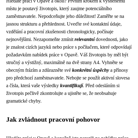
Hledáte práci v Opavě a okolí? Prvním krokem k vysněnému
místu je poutavý životopis, který zaujme potenciálního
zaměstnavatele. Nepodceňujte jeho důležitost! Zaměřte se na
jasnou strukturu a přehlednost. Uveďte své kontaktní údaje,
vzdělání a pracovní zkušenosti chronologicky, počínaje
nejnovějšími. Nezapomeňte zmínit
relevantní
dovednosti, jako
je znalost cizích jazyků nebo práce s počítačem, které odpovídají
požadavkům nabídek práce v Opavě. Váš životopis by měl být
stručný a výstižný, maximálně na dvě strany A4. Vyhněte se
obecným frázím a zdůrazněte své
konkrétní úspěchy
a přínosy
pro předchozí zaměstnavatele. Nebojte se použít aktivní slovesa
a čísla, která vaše výsledky
kvantifikují
. Před odesláním si
životopis pečlivě zkontrolujte a ujistěte se, že neobsahuje
gramatické chyby.
Jak zvládnout pracovní pohovor