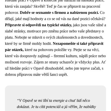
Hledáte práci v Opavě a konečně jste narazili na nabídku práce,
která vás zaujala? Skvělé! Teď je čas se připravit na pracovní
pohovor.
Dobře se seznamte s firmou a nabízenou pozicí.
Co
dělají, jaké mají hodnoty a co se od vás na dané pozici očekává?
Připravte si odpovědi na typické otázky,
jako jsou vaše silné a
slabé stránky, motivace pro změnu práce nebo vaše představy o
platu. Nebojte se mluvit o svých zkušenostech a dovednostech,
které by se firmě mohly hodit.
Nezapomeňte si také připravit
pár otázek,
které na pohovoru položíte vy. Ptejte se na věci,
které vás doopravdy zajímají – firemní kulturu, náplň práce nebo
možnosti rozvoje. Zájem ze strany uchazeče je vždycky plus. Ať
už hledáte práci v Opavě dlouhodobě, nebo jste teprve začali, s
dobrou přípravou máte větší šanci uspět.
V Opavě se mi líbí ta energie a chuť lidí něco
dokázat. Je tu cítit potenciál a já věřím, že nabídky