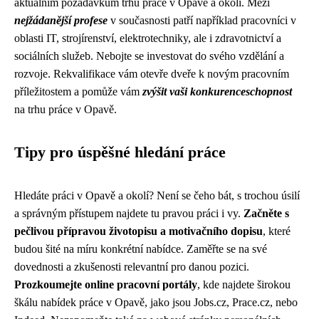
aktuálním požadavkům trhu práce v Opavě a okolí. Mezi
nejžádanější profese
v současnosti patří například pracovníci v
oblasti IT, strojírenství, elektrotechniky, ale i zdravotnictví a
sociálních služeb. Nebojte se investovat do svého vzdělání a
rozvoje. Rekvalifikace vám otevře dveře k novým pracovním
příležitostem a pomůže vám
zvýšit vaši konkurenceschopnost
na trhu práce v Opavě.
Tipy pro úspěšné hledání práce
Hledáte práci v Opavě a okolí? Není se čeho bát, s trochou úsilí
a správným přístupem najdete tu pravou práci i vy.
Začněte s
pečlivou přípravou životopisu a motivačního dopisu
, které
budou šité na míru konkrétní nabídce. Zaměřte se na své
dovednosti a zkušenosti relevantní pro danou pozici.
Prozkoumejte online pracovní portály
, kde najdete širokou
škálu nabídek práce v Opavě, jako jsou Jobs.cz, Prace.cz, nebo