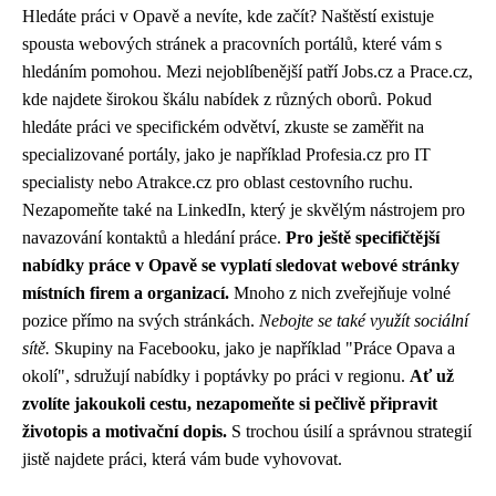
Hledáte práci v Opavě a nevíte, kde začít? Naštěstí existuje
spousta webových stránek a pracovních portálů, které vám s
hledáním pomohou. Mezi nejoblíbenější patří Jobs.cz a Prace.cz,
kde najdete širokou škálu nabídek z různých oborů. Pokud
hledáte práci ve specifickém odvětví, zkuste se zaměřit na
specializované portály, jako je například Profesia.cz pro IT
specialisty nebo Atrakce.cz pro oblast cestovního ruchu.
Nezapomeňte také na LinkedIn, který je skvělým nástrojem pro
navazování kontaktů a hledání práce.
Pro ještě specifičtější
nabídky práce v Opavě se vyplatí sledovat webové stránky
místních firem a organizací.
Mnoho z nich zveřejňuje volné
pozice přímo na svých stránkách.
Nebojte se také využít sociální
sítě.
Skupiny na Facebooku, jako je například "Práce Opava a
okolí", sdružují nabídky i poptávky po práci v regionu.
Ať už
zvolíte jakoukoli cestu, nezapomeňte si pečlivě připravit
životopis a motivační dopis.
S trochou úsilí a správnou strategií
jistě najdete práci, která vám bude vyhovovat.