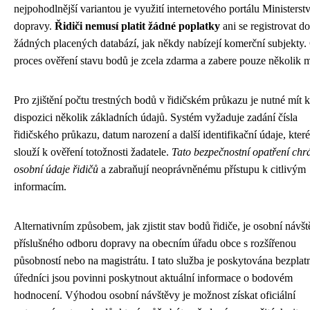
nejpohodlnější variantou je využití internetového portálu Ministerst
dopravy.
Řidiči nemusí platit žádné poplatky
ani se registrovat do
žádných placených databází, jak někdy nabízejí komerční subjekty.
proces ověření stavu bodů je zcela zdarma a zabere pouze několik m
Pro zjištění počtu trestných bodů v řidičském průkazu je nutné mít k
dispozici několik základních údajů. Systém vyžaduje zadání čísla
řidičského průkazu, datum narození a další identifikační údaje, které
slouží k ověření totožnosti žadatele.
Tato bezpečnostní opatření chr
osobní údaje řidičů
a zabraňují neoprávněnému přístupu k citlivým
informacím.
Alternativním způsobem, jak zjistit stav bodů řidiče, je osobní návš
příslušného odboru dopravy na obecním úřadu obce s rozšířenou
působností nebo na magistrátu. I tato služba je poskytována bezplat
úředníci jsou povinni poskytnout aktuální informace o bodovém
hodnocení. Výhodou osobní návštěvy je možnost získat oficiální