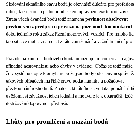
Sledování aktuálního stavu bodů je obzvláště důležité pro profesion
řidiče, kteří jsou na platném řidičském oprávnění existenčně závislí.
Ztráta všech dvanácti bodů totiž znamená
povinnost absolvovat
přezkoušení z předpisů o provozu na pozemních komunikacích
dobu jednoho roku zákaz řízení motorových vozidel. Pro mnoho lid
tato situace mohla znamenat ztrátu zaměstnání a vážné finanční pro
Pravidelná kontrola bodového konta umožňuje řidičům včas reagov
případné nesrovnalosti nebo chyby v evidenci. Občas se totiž může s
že v systému dojde k omylu nebo že jsou body odečteny nesprávně
takových případech má řidič právo podat námitky a požadovat
přezkoumání rozhodnutí. Znalost aktuálního stavu také pomáhá řid
uvědomit si závažnost jejich jednání a motivuje je k opatrnější jízdě 
dodržování dopravních předpisů.
Lhůty pro promlčení a mazání bodů