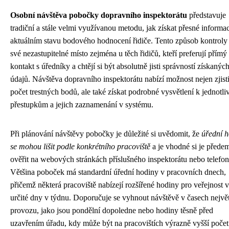
Osobní návštěva pobočky dopravního inspektorátu
představuje
tradiční a stále velmi využívanou metodu, jak získat přesné informa
aktuálním stavu bodového hodnocení řidiče. Tento způsob kontroly
své nezastupitelné místo zejména u těch řidičů, kteří preferují přímý
kontakt s úředníky a chtějí si být absolutně jisti správností získanýc
údajů. Návštěva dopravního inspektorátu nabízí možnost nejen zjisti
počet trestných bodů, ale také získat podrobné vysvětlení k jednotl
přestupkům a jejich zaznamenání v systému.
Při plánování návštěvy pobočky je důležité si uvědomit, že
úřední 
se mohou lišit podle konkrétního pracoviště
a je vhodné si je přede
ověřit na webových stránkách příslušného inspektorátu nebo telefon
Většina poboček má standardní úřední hodiny v pracovních dnech,
přičemž některá pracoviště nabízejí rozšířené hodiny pro veřejnost v
určité dny v týdnu. Doporučuje se vyhnout návštěvě v časech nejvě
provozu, jako jsou pondělní dopoledne nebo hodiny těsně před
uzavřením úřadu, kdy může být na pracovištích výrazně vyšší počet