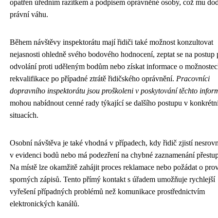
opatřen úředním razítkem a podpisem oprávněné osoby, což mu do
právní váhu.
Během návštěvy inspektorátu mají řidiči také možnost konzultovat
nejasnosti ohledně svého bodového hodnocení, zeptat se na postup 
odvolání proti uděleným bodům nebo získat informace o možnoste
rekvalifikace po případné ztrátě řidičského oprávnění.
Pracovníci
dopravního inspektorátu jsou proškoleni v poskytování těchto infor
mohou nabídnout cenné rady týkající se dalšího postupu v konkrétn
situacích.
Osobní návštěva je také vhodná v případech, kdy řidič zjistí nesrovn
v evidenci bodů nebo má podezření na chybné zaznamenání přestu
Na místě lze okamžitě zahájit proces reklamace nebo požádat o pro
sporných zápisů. Tento přímý kontakt s úřadem umožňuje rychlejší
vyřešení případných problémů než komunikace prostřednictvím
elektronických kanálů.