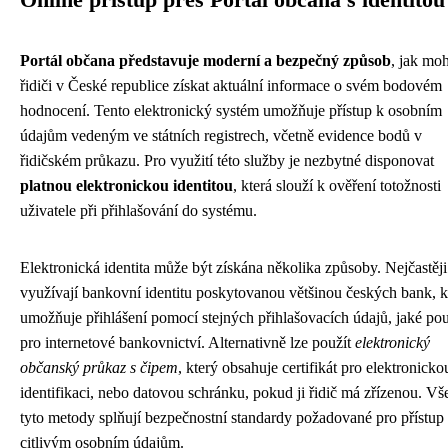
Portál občana představuje moderní a bezpečný způsob
, jak mo
řidiči v České republice získat aktuální informace o svém bodovém
hodnocení. Tento elektronický systém umožňuje přístup k osobním
údajům vedeným ve státních registrech, včetně evidence bodů v
řidičském průkazu. Pro využití této služby je nezbytné disponovat
platnou elektronickou identitou
, která slouží k ověření totožnosti
uživatele při přihlašování do systému.
Elektronická identita může být získána několika způsoby. Nejčastěji 
využívají bankovní identitu poskytovanou většinou českých bank, k
umožňuje přihlášení pomocí stejných přihlašovacích údajů, jaké pou
pro internetové bankovnictví. Alternativně lze použít
elektronický
občanský průkaz s čipem
, který obsahuje certifikát pro elektronicko
identifikaci, nebo datovou schránku, pokud ji řidič má zřízenou. V
tyto metody splňují bezpečnostní standardy požadované pro přístup
citlivým osobním údajům.