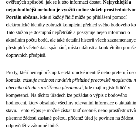
ověřených způsobů, jak se k této informaci dostat.
Nejrychlejší a
nejpohodlnější metodou je využití online služeb prostřednictví
Portálu občana
, kde si každý řidič může po přihlášení pomocí
elektronické identity zobrazit kompletní přehled svého bodového ko
Tato služba je dostupná nepřetržitě a poskytuje nejen informaci o
aktuálním počtu bodů, ale také detailní historii všech zaznamenany
přestupků včetně data spáchání, místa události a konkrétního poruše
dopravních předpisů.
Pro ty, kteří nemají přístup k elektronické identitě nebo preferují os
kontakt,
existuje možnost navštívit příslušné pracoviště magistrátu 
obecního úřadu s rozšířenou působností
, kde mají registr řidičů v
kompetenci. Na těchto úřadech lze požádat o výpis z bodového
hodnocení, který obsahuje všechny relevantní informace o aktuální
stavu. Tento výpis je možné získat buď osobně, nebo prostřednictv
písemné žádosti zaslané poštou, přičemž úřad je povinen na žádost
odpovědět v zákonné lhůtě.