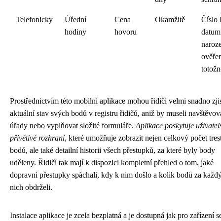
Telefonicky
Úřední
Cena
Okamžitě
Číslo 
hodiny
hovoru
datum
naroze
ověře
totožn
Prostřednictvím této mobilní aplikace mohou řidiči velmi snadno zjis
aktuální stav svých bodů v registru řidičů, aniž by museli navštěvov
úřady nebo vyplňovat složité formuláře.
Aplikace poskytuje uživatel
přívětivé rozhraní
, které umožňuje zobrazit nejen celkový počet tre
bodů, ale také detailní historii všech přestupků, za které byly body
uděleny. Řidiči tak mají k dispozici kompletní přehled o tom, jaké
dopravní přestupky spáchali, kdy k nim došlo a kolik bodů za každ
nich obdrželi.
Instalace aplikace je zcela bezplatná a je dostupná jak pro zařízení s