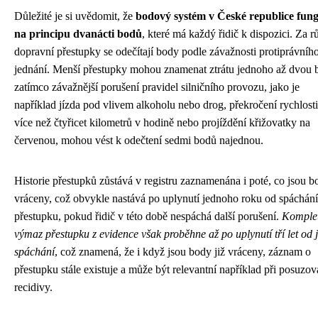
Důležité je si uvědomit, že
bodový systém v České republice fun
na principu dvanácti bodů
, které má každý řidič k dispozici. Za r
dopravní přestupky se odečítají body podle závažnosti protiprávníh
jednání. Menší přestupky mohou znamenat ztrátu jednoho až dvou 
zatímco závažnější porušení pravidel silničního provozu, jako je
například jízda pod vlivem alkoholu nebo drog, překročení rychlosti
více než čtyřicet kilometrů v hodině nebo projíždění křižovatky na
červenou, mohou vést k odečtení sedmi bodů najednou.
Historie přestupků zůstává v registru zaznamenána i poté, co jsou b
vráceny, což obvykle nastává po uplynutí jednoho roku od spáchání
přestupku, pokud řidič v této době nespáchá další porušení.
Komple
výmaz přestupku z evidence však proběhne až po uplynutí tří let od 
spáchání
, což znamená, že i když jsou body již vráceny, záznam o
přestupku stále existuje a může být relevantní například při posuzov
recidivy.