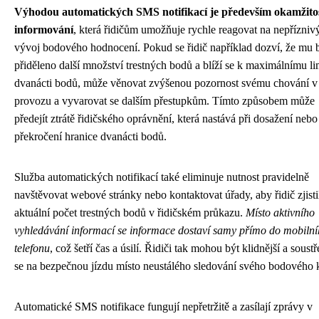
Výhodou automatických SMS notifikací je především okamžito
informování
, která řidičům umožňuje rychle reagovat na nepřízniv
vývoj bodového hodnocení. Pokud se řidič například dozví, že mu 
přiděleno další množství trestných bodů a blíží se k maximálnímu li
dvanácti bodů, může věnovat zvýšenou pozornost svému chování v
provozu a vyvarovat se dalším přestupkům. Tímto způsobem může
předejít ztrátě řidičského oprávnění, která nastává při dosažení nebo
překročení hranice dvanácti bodů.
Služba automatických notifikací také eliminuje nutnost pravidelně
navštěvovat webové stránky nebo kontaktovat úřady, aby řidič zjisti
aktuální počet trestných bodů v řidičském průkazu.
Místo aktivního
vyhledávání informací se informace dostaví samy přímo do mobiln
telefonu
, což šetří čas a úsilí. Řidiči tak mohou být klidnější a soustř
se na bezpečnou jízdu místo neustálého sledování svého bodového 
Automatické SMS notifikace fungují nepřetržitě a zasílají zprávy v