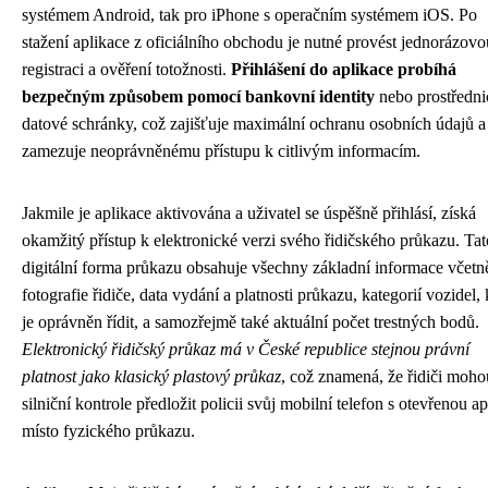
systémem Android, tak pro iPhone s operačním systémem iOS. Po
stažení aplikace z oficiálního obchodu je nutné provést jednorázovo
registraci a ověření totožnosti.
Přihlášení do aplikace probíhá
bezpečným způsobem pomocí bankovní identity
nebo prostředni
datové schránky, což zajišťuje maximální ochranu osobních údajů a
zamezuje neoprávněnému přístupu k citlivým informacím.
Jakmile je aplikace aktivována a uživatel se úspěšně přihlásí, získá
okamžitý přístup k elektronické verzi svého řidičského průkazu. Tat
digitální forma průkazu obsahuje všechny základní informace včetn
fotografie řidiče, data vydání a platnosti průkazu, kategorií vozidel, 
je oprávněn řídit, a samozřejmě také aktuální počet trestných bodů.
Elektronický řidičský průkaz má v České republice stejnou právní
platnost jako klasický plastový průkaz
, což znamená, že řidiči moho
silniční kontrole předložit policii svůj mobilní telefon s otevřenou ap
místo fyzického průkazu.