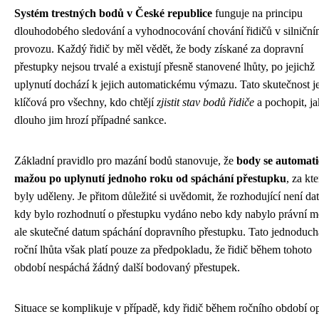
Systém trestných bodů v České republice
funguje na principu
dlouhodobého sledování a vyhodnocování chování řidičů v silničn
provozu. Každý řidič by měl vědět, že body získané za dopravní
přestupky nejsou trvalé a existují přesně stanovené lhůty, po jejichž
uplynutí dochází k jejich automatickému výmazu. Tato skutečnost j
klíčová pro všechny, kdo chtějí
zjistit stav bodů řidiče
a pochopit, ja
dlouho jim hrozí případné sankce.
Základní pravidlo pro mazání bodů stanovuje, že
body se automat
mažou po uplynutí jednoho roku od spáchání přestupku
, za kt
byly uděleny. Je přitom důležité si uvědomit, že rozhodující není da
kdy bylo rozhodnutí o přestupku vydáno nebo kdy nabylo právní m
ale skutečné datum spáchání dopravního přestupku. Tato jednoduch
roční lhůta však platí pouze za předpokladu, že řidič během tohoto
období nespáchá žádný další bodovaný přestupek.
Situace se komplikuje v případě, kdy řidič během ročního období o