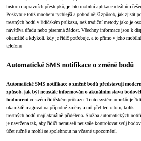
historii dopravních přestupků, je tato mobilní aplikace ideálním řeš
Poskytuje totiž mnohem rychlejší a pohodlnější způsob, jak zjistit p
trestných bodů v řidičském průkazu, než tradiční metody jako je os
návštěva úřadu nebo písemná žádost. Všechny informace jsou k dis
okamžitě a kdykoli, kdy je řidič potřebuje, a to přímo v jeho mobil
telefonu.
Automatické SMS notifikace o změně bodů
Automatické SMS notifikace o změně bodů představují modern
způsob, jak být neustále informován o aktuálním stavu bodové
hodnocení
ve svém řidičském průkazu. Tento systém umožňuje řid
okamžitě reagovat na případné změny a mít přehled o tom, kolik
trestných bodů mají aktuálně přiděleno. Služba automatických notif
je navržena tak, aby řidiči nemuseli neustále kontrolovat svůj bodo
účet ručně a mohli se spolehnout na včasné upozornění.