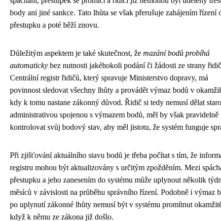
spáchání, přestupek se promlčí a řidiči již nemohou být uděleny tres
body ani jiné sankce. Tato lhůta se však přerušuje zahájením řízení 
přestupku a poté běží znovu.
Důležitým aspektem je také skutečnost, že
mazání bodů probíhá
automaticky
bez nutnosti jakéhokoli podání či žádosti ze strany řidič
Centrální registr řidičů, který spravuje Ministerstvo dopravy, má
povinnost sledovat všechny lhůty a provádět výmaz bodů v okamži
kdy k tomu nastane zákonný důvod. Řidič si tedy nemusí dělat staros
administrativou spojenou s výmazem bodů, měl by však pravidelně
kontrolovat svůj bodový stav, aby měl jistotu, že systém funguje sp
Při zjišťování aktuálního stavu bodů je třeba počítat s tím, že infor
registru mohou být aktualizovány s určitým zpožděním. Mezi spác
přestupku a jeho zanesením do systému může uplynout několik týdn
měsíců v závislosti na průběhu správního řízení. Podobně i výmaz 
po uplynutí zákonné lhůty nemusí být v systému promítnut okamžitě
když k němu ze zákona již došlo.