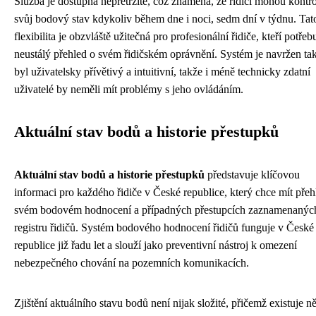
Služba je dostupná nepřetržitě, což znamená, že řidiči mohou kontr
svůj bodový stav kdykoliv během dne i noci, sedm dní v týdnu. Tat
flexibilita je obzvláště užitečná pro profesionální řidiče, kteří potřebu
neustálý přehled o svém řidičském oprávnění. Systém je navržen ta
byl uživatelsky přívětivý a intuitivní, takže i méně technicky zdatní
uživatelé by neměli mít problémy s jeho ovládáním.
Aktuální stav bodů a historie přestupků
Aktuální stav bodů a historie přestupků
představuje klíčovou
informaci pro každého řidiče v České republice, který chce mít přeh
svém bodovém hodnocení a případných přestupcích zaznamenanýc
registru řidičů. Systém bodového hodnocení řidičů funguje v České
republice již řadu let a slouží jako preventivní nástroj k omezení
nebezpečného chování na pozemních komunikacích.
Zjištění aktuálního stavu bodů není nijak složité, přičemž existuje n