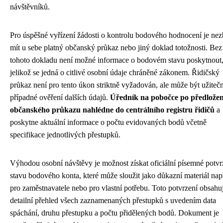
návštěvníků.
Pro úspěšné vyřízení žádosti o kontrolu bodového hodnocení je ne
mít u sebe platný občanský průkaz nebo jiný doklad totožnosti. Bez
tohoto dokladu není možné informace o bodovém stavu poskytnout
jelikož se jedná o citlivé osobní údaje chráněné zákonem. Řidičský
průkaz není pro tento úkon striktně vyžadován, ale může být užiteč
případné ověření dalších údajů.
Úředník na pobočce po předložen
občanského průkazu nahlédne do centrálního registru řidičů
a
poskytne aktuální informace o počtu evidovaných bodů včetně
specifikace jednotlivých přestupků.
Výhodou osobní návštěvy je možnost získat oficiální písemné potvr
stavu bodového konta, které může sloužit jako důkazní materiál nap
pro zaměstnavatele nebo pro vlastní potřebu. Toto potvrzení obsahu
detailní přehled všech zaznamenaných přestupků s uvedením data
spáchání, druhu přestupku a počtu přidělených bodů. Dokument je