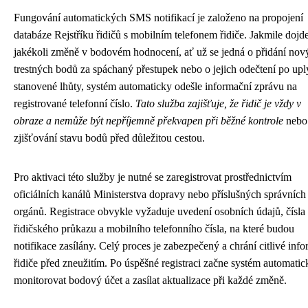
Fungování automatických SMS notifikací je založeno na propojení
databáze Rejstříku řidičů s mobilním telefonem řidiče. Jakmile dojd
jakékoli změně v bodovém hodnocení, ať už se jedná o přidání nov
trestných bodů za spáchaný přestupek nebo o jejich odečtení po upl
stanovené lhůty, systém automaticky odešle informační zprávu na
registrované telefonní číslo.
Tato služba zajišťuje, že řidič je vždy v
obraze a nemůže být nepříjemně překvapen při běžné kontrole
nebo 
zjišťování stavu bodů před důležitou cestou.
Pro aktivaci této služby je nutné se zaregistrovat prostřednictvím
oficiálních kanálů Ministerstva dopravy nebo příslušných správních
orgánů. Registrace obvykle vyžaduje uvedení osobních údajů, čísla
řidičského průkazu a mobilního telefonního čísla, na které budou
notifikace zasílány. Celý proces je zabezpečený a chrání citlivé inf
řidiče před zneužitím. Po úspěšné registraci začne systém automatic
monitorovat bodový účet a zasílat aktualizace při každé změně.