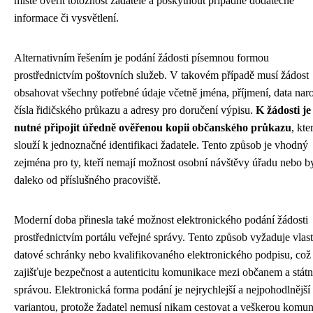
místě ověřit totožnost žadatele a poskytnout případné dodatečné
informace či vysvětlení.
Alternativním řešením je podání žádosti písemnou formou
prostřednictvím poštovních služeb. V takovém případě musí žádost
obsahovat všechny potřebné údaje včetně jména, příjmení, data naro
čísla řidičského průkazu a adresy pro doručení výpisu.
K žádosti je
nutné připojit úředně ověřenou kopii občanského průkazu
, kte
slouží k jednoznačné identifikaci žadatele. Tento způsob je vhodný
zejména pro ty, kteří nemají možnost osobní návštěvy úřadu nebo b
daleko od příslušného pracoviště.
Moderní doba přinesla také možnost elektronického podání žádosti
prostřednictvím portálu veřejné správy. Tento způsob vyžaduje vlast
datové schránky nebo kvalifikovaného elektronického podpisu, což
zajišťuje bezpečnost a autenticitu komunikace mezi občanem a státn
správou. Elektronická forma podání je nejrychlejší a nejpohodlnější
variantou, protože žadatel nemusí nikam cestovat a veškerou komun