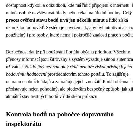
dostupnost kdykoli a odkudkoli, kde má řidič připojení k internetu.
nutné osobně navštěvovat úřady nebo čekat na úřední hodiny.
Celý
proces ověření stavu bodů trvá jen několik minut
a řidič získá
okamžitou odpověď. Systém je navržen tak, aby byl intuitivní a sn
použitelný i pro osoby, které nemají pokročilé znalosti práce s počí
Bezpečnost dat je při používání Portálu občana prioritou. Všechny
přenosy informací jsou šifrovány a systém vyžaduje silnou autentiza
uživatele.
Nikdo jiný než samotný řidič nemůže získat přístup k jeho
bodovému hodnocení
prostřednictvím tohoto portálu. To zajišťuje
ochranu osobních údajů a zabraňuje jejich zneužití. Portál občana t
představuje nejen pohodlný, ale především bezpečný způsob, jak zjis
aktuální stav trestných bodů v řidičském průkazu.
Kontrola bodů na pobočce dopravního
inspektorátu