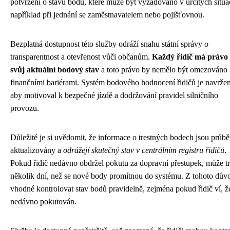
potvrzení o stavu bodů, které může být vyžadováno v určitých situa
například při jednání se zaměstnavatelem nebo pojišťovnou.
Bezplatná dostupnost této služby odráží snahu státní správy o
transparentnost a otevřenost vůči občanům.
Každý řidič má právo
svůj aktuální bodový stav
a toto právo by nemělo být omezováno
finančními bariérami. Systém bodového hodnocení řidičů je navržen
aby motivoval k bezpečné jízdě a dodržování pravidel silničního
provozu.
Důležité je si uvědomit, že informace o trestných bodech jsou průb
aktualizovány a
odrážejí skutečný stav v centrálním registru řidičů
.
Pokud řidič nedávno obdržel pokutu za dopravní přestupek, může tr
několik dní, než se nové body promítnou do systému. Z tohoto dův
vhodné kontrolovat stav bodů pravidelně, zejména pokud řidič ví, ž
nedávno pokutován.