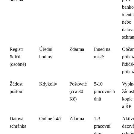
banko
identi
nebo
datov
schrá
Registr
Úřední
Zdarma
Ihned na
Občan
řidičů
hodiny
místě
průka
(osobně)
řidičs
průka
Žádost
Kdykoliv
Poštovné
5-10
Vypln
poštou
(cca 30
pracovních
žádost
Kč)
dnů
kopie
a ŘP
Datová
Online 24/7
Zdarma
1-3
Aktiv
schránka
pracovní
datov
dny
schrá