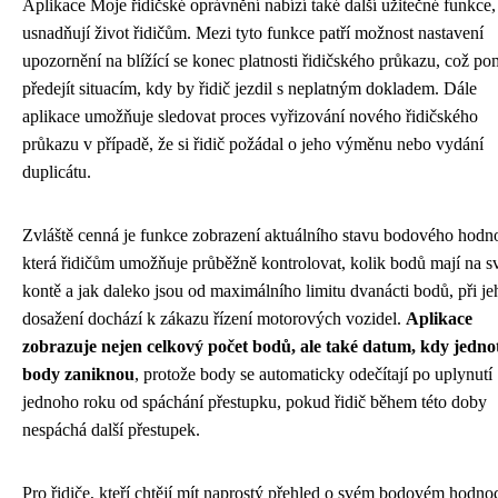
Aplikace Moje řidičské oprávnění nabízí také další užitečné funkce,
usnadňují život řidičům. Mezi tyto funkce patří možnost nastavení
upozornění na blížící se konec platnosti řidičského průkazu, což p
předejít situacím, kdy by řidič jezdil s neplatným dokladem. Dále
aplikace umožňuje sledovat proces vyřizování nového řidičského
průkazu v případě, že si řidič požádal o jeho výměnu nebo vydání
duplicátu.
Zvláště cenná je funkce zobrazení aktuálního stavu bodového hodn
která řidičům umožňuje průběžně kontrolovat, kolik bodů mají na 
kontě a jak daleko jsou od maximálního limitu dvanácti bodů, při je
dosažení dochází k zákazu řízení motorových vozidel.
Aplikace
zobrazuje nejen celkový počet bodů, ale také datum, kdy jednot
body zaniknou
, protože body se automaticky odečítají po uplynutí
jednoho roku od spáchání přestupku, pokud řidič během této doby
nespáchá další přestupek.
Pro řidiče, kteří chtějí mít naprostý přehled o svém bodovém hodno