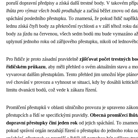
poruší dopravní předpisy a získá další trestné body. V takovém příp
lhůta pro výmaz všech bodů prodlužuje
a začíná běžet znovu od dat
spáchání posledního přestupku. To znamená, že pokud řidič napříkl
lednu získá čtyři body za překročení rychlosti a v září téhož roku dalš
body za jízdu na červenou, všech sedm bodů mu bude vymazáno a
uplynutí jednoho roku od zářijového přestupku, nikoli od lednového
Pro řidiče je proto zásadní pravidelně
zjišťovat počet trestných bo
řidičském průkazu
, aby měli přehled o svém aktuálním stavu a mo
vyvarovat dalším přestupkům. Tento přehled jim umožní lépe pláno
své chování v provozu a vyhnout se situaci, kdy by dosáhli kritické
limitu dvanácti bodů, což vede k zákazu řízení.
Promlčení přestupků v oblasti silničního provozu je upraveno záko
přestupcích a řídí se specifickými pravidly.
Obecná promlčecí lhůt
dopravní přestupky činí jeden rok
od jejich spáchání. To znamen
pokud správní orgán nezahájí řízení o přestupku do jednoho roku o