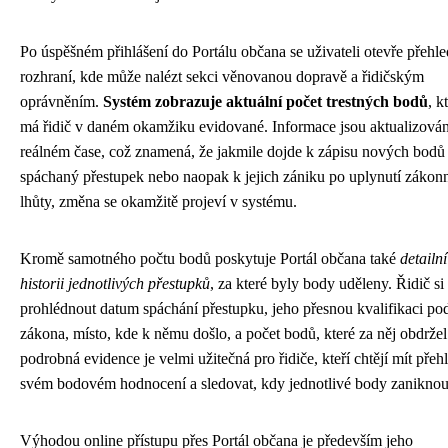
Po úspěšném přihlášení do Portálu občana se uživateli otevře přehl
rozhraní, kde může nalézt sekci věnovanou dopravě a řidičským
oprávněním.
Systém zobrazuje aktuální počet trestných bodů
, k
má řidič v daném okamžiku evidované. Informace jsou aktualizová
reálném čase, což znamená, že jakmile dojde k zápisu nových bodů
spáchaný přestupek nebo naopak k jejich zániku po uplynutí zákon
lhůty, změna se okamžitě projeví v systému.
Kromě samotného počtu bodů poskytuje Portál občana také
detailní
historii jednotlivých přestupků
, za které byly body uděleny. Řidič s
prohlédnout datum spáchání přestupku, jeho přesnou kvalifikaci po
zákona, místo, kde k němu došlo, a počet bodů, které za něj obdržel
podrobná evidence je velmi užitečná pro řidiče, kteří chtějí mít přeh
svém bodovém hodnocení a sledovat, kdy jednotlivé body zaniknou
Výhodou online přístupu přes Portál občana je především jeho