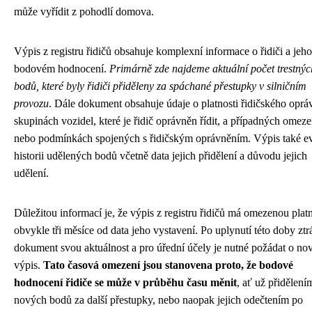
může vyřídit z pohodlí domova.
Výpis z registru řidičů obsahuje komplexní informace o řidiči a jeho
bodovém hodnocení.
Primárně zde najdeme aktuální počet trestnýc
bodů, které byly řidiči přiděleny za spáchané přestupky v silničním
provozu
. Dále dokument obsahuje údaje o platnosti řidičského oprá
skupinách vozidel, které je řidič oprávněn řídit, a případných omez
nebo podmínkách spojených s řidičským oprávněním. Výpis také e
historii udělených bodů včetně data jejich přidělení a důvodu jejich
udělení.
Důležitou informací je, že výpis z registru řidičů má omezenou platn
obvykle tři měsíce od data jeho vystavení. Po uplynutí této doby ztr
dokument svou aktuálnost a pro úřední účely je nutné požádat o no
výpis.
Tato časová omezení jsou stanovena proto, že bodové
hodnocení řidiče se může v průběhu času měnit
, ať už přidělení
nových bodů za další přestupky, nebo naopak jejich odečtením po