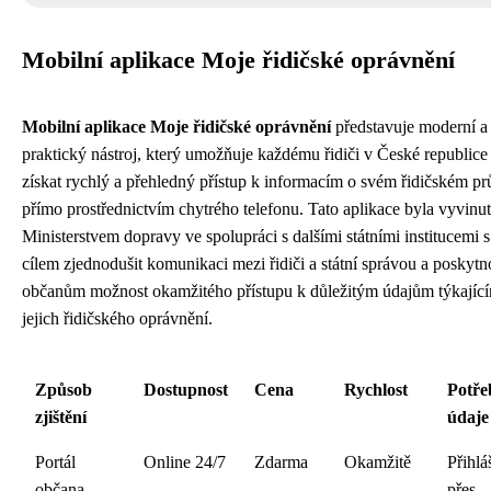
Mobilní aplikace Moje řidičské oprávnění
Mobilní aplikace Moje řidičské oprávnění
představuje moderní a
praktický nástroj, který umožňuje každému řidiči v České republice
získat rychlý a přehledný přístup k informacím o svém řidičském p
přímo prostřednictvím chytrého telefonu. Tato aplikace byla vyvinu
Ministerstvem dopravy ve spolupráci s dalšími státními institucemi s
cílem zjednodušit komunikaci mezi řidiči a státní správou a poskytn
občanům možnost okamžitého přístupu k důležitým údajům týkající
jejich řidičského oprávnění.
Způsob
Dostupnost
Cena
Rychlost
Potře
zjištění
údaje
Portál
Online 24/7
Zdarma
Okamžitě
Přihlá
občana
přes