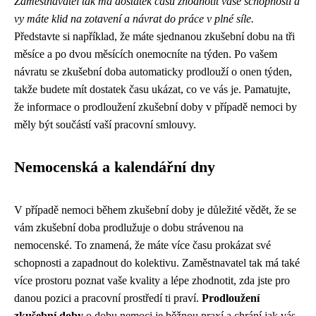
Zaměstnavatel tak má dostatek času zhodnotit vaše schopnosti a
vy máte klid na zotavení a návrat do práce v plné síle.
Představte si například, že máte sjednanou zkušební dobu na tři
měsíce a po dvou měsících onemocníte na týden. Po vašem
návratu se zkušební doba automaticky prodlouží o onen týden,
takže budete mít dostatek času ukázat, co ve vás je. Pamatujte,
že informace o prodloužení zkušební doby v případě nemoci by
měly být součástí vaší pracovní smlouvy.
Nemocenská a kalendářní dny
V případě nemoci během zkušební doby je důležité vědět, že se
vám zkušební doba prodlužuje o dobu strávenou na
nemocenské. To znamená, že máte více času prokázat své
schopnosti a zapadnout do kolektivu. Zaměstnavatel tak má také
více prostoru poznat vaše kvality a lépe zhodnotit, zda jste pro
danou pozici a pracovní prostředí ti praví.
Prodloužení
zkušební doby
o dobu nemoci je běžnou praxí a chrání jak vás,