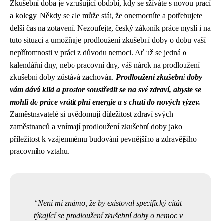
Zkušební doba je vzrušující období, kdy se sžíváte s novou prací
a kolegy. Někdy se ale může stát, že onemocníte a potřebujete
delší čas na zotavení. Nezoufejte, český zákoník práce myslí i na
tuto situaci a umožňuje prodloužení zkušební doby o dobu vaší
nepřítomnosti v práci z důvodu nemoci. Ať už se jedná o
kalendářní dny, nebo pracovní dny, váš nárok na prodloužení
zkušební doby zůstává zachován.
Prodloužení zkušební doby
vám dává klid a prostor soustředit se na své zdraví, abyste se
mohli do práce vrátit plní energie a s chutí do nových výzev.
Zaměstnavatelé si uvědomují důležitost zdraví svých
zaměstnanců a vnímají prodloužení zkušební doby jako
příležitost k vzájemnému budování pevnějšího a zdravějšího
pracovního vztahu.
Není mi známo, že by existoval specifický citát
týkající se prodloužení zkušební doby o nemoc v