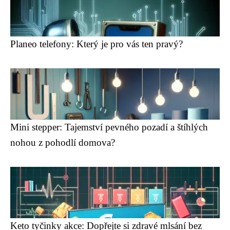
Planeo telefony: Který je pro vás ten pravý?
Mini stepper: Tajemství pevného pozadí a štíhlých
nohou z pohodlí domova?
Keto tyčinky akce: Dopřejte si zdravé mlsání bez