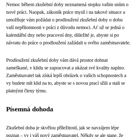
Nemoc během zkušební doby neznamená stopku vašim snům o
nové práci. Naopak, zákoník práce myslí i na takové situace a
umožňuje vám požádat o prodloužení zkušební doby o dobu
vaší nepřítomnosti v práci z důvodu nemoci. Ať už se jedná o
kalendářní dny nebo pracovní dny, důležité je, abyste si po
návratu do práce o prodloužení zažádali u svého zaměstnavatele.
Prodloužení zkušební doby vám dává prostor dohnat
zameškané, v klidu se zapracovat a ukázat své kvality naplno.
Zaměstnavatel tak získá lepší obrázek o vašich schopnostech a
vy budete mít klid na to, abyste se s novou prací sžili a stali se
platnými členy týmu.
Písemná dohoda
Zkušební doba je skvělou příležitostí, jak se navzájem lépe
poznat – vy i váš nový zaměstnavatel. Někdy se ale stane, že