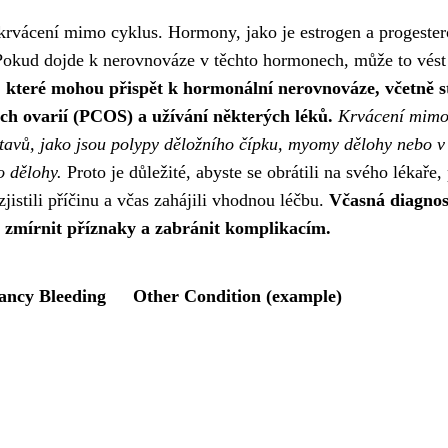
rvácení mimo cyklus. Hormony, jako je estrogen a progester
. Pokud dojde k nerovnováze v těchto hormonech, může to vést
 které mohou přispět k hormonální nerovnováze, včetně s
h ovarií (PCOS) a užívání některých léků.
Krvácení mim
stavů, jako jsou polypy děložního čípku, myomy dělohy nebo v
o dělohy.
Proto je důležité, abyste se obrátili na svého lékaře
jistili příčinu a včas zahájili vhodnou léčbu.
Včasná diagnos
 zmírnit příznaky a zabránit komplikacím.
ancy Bleeding
Other Condition (example)