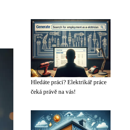
Hledáte práci? Elektrikář práce
čeká právě na vás!