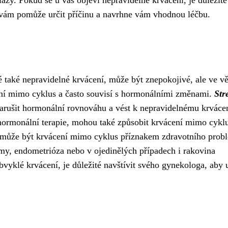
ázy. Pokud se u vás objeví nepravidelné krvácení, je důležité
 vám pomůže určit příčinu a navrhne vám vhodnou léčbu.
také nepravidelné krvácení, může být znepokojivé, ale ve vě
ení mimo cyklus a často souvisí s hormonálními změnami.
Str
rušit hormonální rovnováhu a vést k nepravidelnému krvácen
 hormonální terapie, mohou také způsobit krvácení mimo cyklu
h může být krvácení mimo cyklus příznakem zdravotního prob
my, endometrióza nebo v ojedinělých případech i rakovina
vyklé krvácení, je důležité navštívit svého gynekologa, aby u