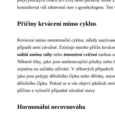
polycystických ovarií (PCOS) nebo poruchy štítné žl
konzultovat váš zdravotní stav s gynekologem. Ten
Příčiny krvácení mimo cyklus
Krvácení mimo menstruační cyklus, někdy nazývané 
případů není závažné. Existuje mnoho příčin krvác
náhlá změna váhy
nebo
intenzivní cvičení
mohou na
Některé léky, jako jsou antikoncepční pilulky nebo
zejména na začátku užívání. V některých případec
jako jsou polypy děložního čípku nebo dělohy, myo
děložního čípku. Pokud se u vás objeví jakékoli neob
příčinu a vyloučil případné závažné stavy.
Hormonální nerovnováha