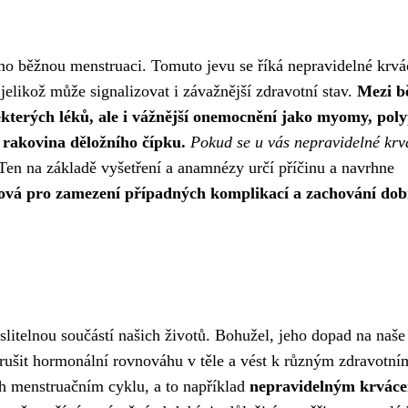
mo běžnou menstruaci. Tomuto jevu se říká nepravidelné krvá
elikož může signalizovat i závažnější zdravotní stav.
Mezi b
ěkterých léků, ale i vážnější onemocnění jako myomy, pol
 rakovina děložního čípku.
Pokud se u vás nepravidelné krv
en na základě vyšetření a anamnézy určí příčinu a navrhne
íčová pro zamezení případných komplikací a zachování do
litelnou součástí našich životů. Bohužel, jeho dopad na naše
ušit hormonální rovnováhu v těle a vést k různým zdravotní
ch menstruačním cyklu, a to například
nepravidelným krvác