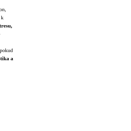
on,
 k
tresu,
o
, pokud
tika a