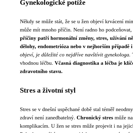
Gynekologické potíže
Někdy se může stát, že se u žen objeví krvácení mi
může mít mnoho příčin. Není radno ho podceňovat, j
příčiny patří hormonální změny, stres, užívání n
dělohy, endometrióza nebo v nejhorším případě i
objeví, je důležité co nejdříve navštívit gynekologa.
T
vhodnou léčbu.
Včasná diagnostika a léčba je kl
zdravotního stavu.
Stres a životní styl
Stres se v dnešní uspěchané době stal téměř neodmys
zdraví není zanedbatelný.
Chronický stres
může nar
komplikacím. U žen se stres může projevit i na jeji