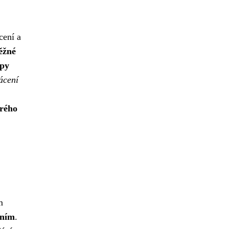
cení a
ěžné
ypy
ácení
brého
m
ením
.