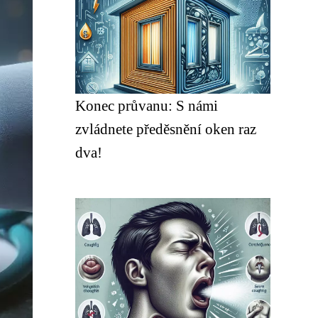
Konec průvanu: S námi
zvládnete předěsnění oken raz
dva!