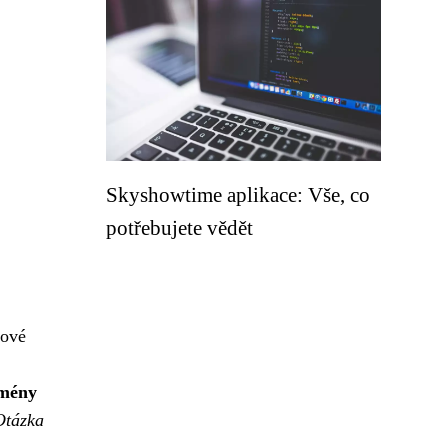
Skyshowtime aplikace: Vše, co
potřebujete vědět
bové
omény
Otázka