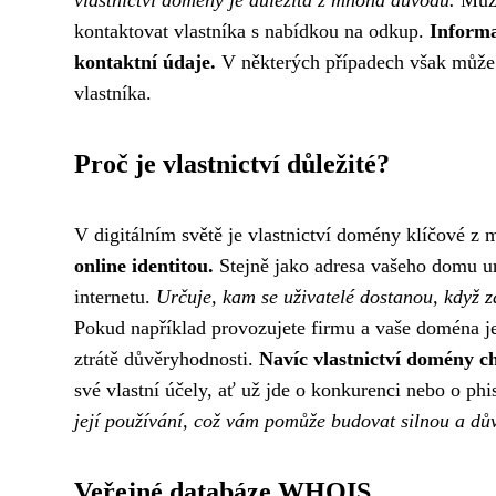
vlastnictví domény je důležitá z mnoha důvodů.
Můžet
kontaktovat vlastníka s nabídkou na odkup.
Informa
kontaktní údaje.
V některých případech však může 
vlastníka.
Proč je vlastnictví důležité?
V digitálním světě je vlastnictví domény klíčové 
online identitou.
Stejně jako adresa vašeho domu ur
internetu.
Určuje, kam se uživatelé dostanou, když za
Pokud například provozujete firmu a vaše doména j
ztrátě důvěryhodnosti.
Navíc vlastnictví domény c
své vlastní účely, ať už jde o konkurenci nebo o p
její používání, což vám pomůže budovat silnou a dů
Veřejné databáze WHOIS