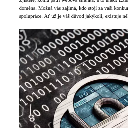
Zjistěte, komu patří webová stránka, a to hned! Exi
doména. Možná vás zajímá, kdo stojí za vaší konkur
spolupráce. Ať už je váš důvod jakýkoli, existuje ně