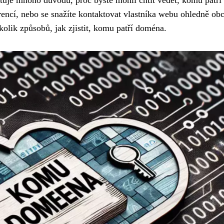
stuje mnoho důvodů, proč byste mohli chtít vědět, komu patří 
encí, nebo se snažíte kontaktovat vlastníka webu ohledně ob
kolik způsobů, jak zjistit, komu patří doména.