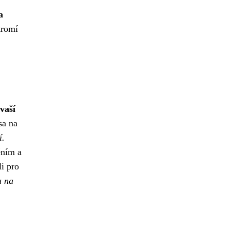
a
kromí
vaší
sa na
í.
ěním a
li pro
a na