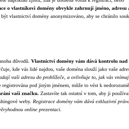
e například zjistit, zda je doména volná k registraci, nebo
ce o vlastníkovi domény obvykle zahrnují jméno, adresu 
být vlastnictví domény anonymizováno, aby se chránilo sou
z mnoha důvodů.
Vlastnictví domény vám dává kontrolu nad 
čuje, kde vás lidé najdou, vaše doména slouží jako vaše adre
dají vaši adresu do prohlížeče, a ovlivňuje to, jak vás vnímaj
e registrována pod jiným jménem, ​​může to vést k nedorozum
hrání vaši značku.
Zastavíte tak ostatní v tom, aby ji používa
hishingové weby.
Registrace domény vám dává exkluzivní práv
věryhodnou online prezentaci.