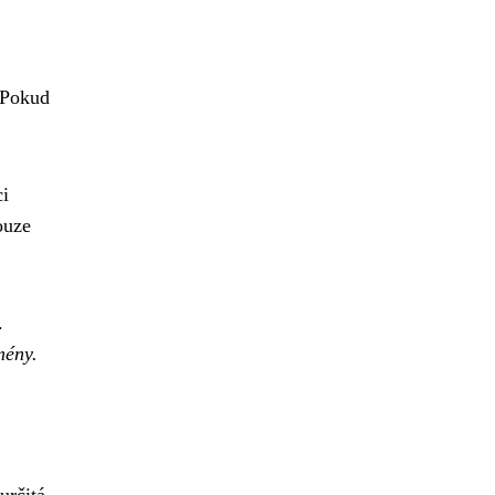
. Pokud
ci
ouze
.
mény.