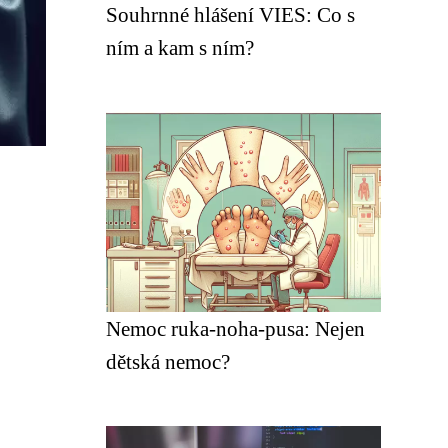
Souhrnné hlášení VIES: Co s
ním a kam s ním?
Nemoc ruka-noha-pusa: Nejen
dětská nemoc?