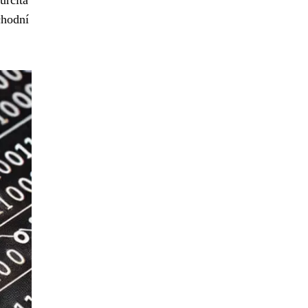
určitá
chodní