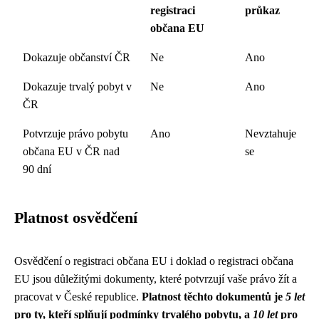
registraci
průkaz
občana EU
Dokazuje občanství ČR
Ne
Ano
Dokazuje trvalý pobyt v
Ne
Ano
ČR
Potvrzuje právo pobytu
Ano
Nevztahuje
občana EU v ČR nad
se
90 dní
Platnost osvědčení
Osvědčení o registraci občana EU i doklad o registraci občana
EU jsou důležitými dokumenty, které potvrzují vaše právo žít a
pracovat v České republice.
Platnost těchto dokumentů je
5 let
pro ty, kteří splňují podmínky trvalého pobytu, a
10 let
pro