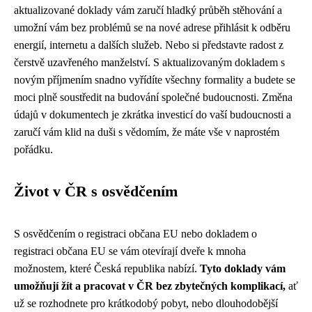
aktualizované doklady vám zaručí hladký průběh stěhování a
umožní vám bez problémů se na nové adrese přihlásit k odběru
energií, internetu a dalších služeb. Nebo si představte radost z
čerstvě uzavřeného manželství. S aktualizovaným dokladem s
novým příjmením snadno vyřídíte všechny formality a budete se
moci plně soustředit na budování společné budoucnosti. Změna
údajů v dokumentech je zkrátka investicí do vaší budoucnosti a
zaručí vám klid na duši s vědomím, že máte vše v naprostém
pořádku.
Život v ČR s osvědčením
S osvědčením o registraci občana EU nebo dokladem o
registraci občana EU se vám otevírají dveře k mnoha
možnostem, které Česká republika nabízí.
Tyto doklady vám
umožňují žít a pracovat v ČR bez zbytečných komplikací,
ať
už se rozhodnete pro krátkodobý pobyt, nebo dlouhodobější