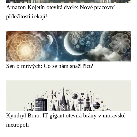
Amazon Kojetín otevírá dveře: Nové pracovní
příležitosti čekají!
Sen o mrtvých: Co se nám snaží říct?
Kyndryl Brno: IT gigant otevírá brány v moravské
metropoli