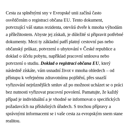
Cesta za splněnými sny v Evropské unii začíná často
osvědčením o registraci občana EU. Tento dokument,
potvrzující váš status rezidenta, otevírá dveře k mnoha výhodám
a příležitostem. Abyste jej získali, je důležité si připravit potřebné
dokumenty. Mezi ty základní patří platný cestovní pas nebo
občanský průkaz, potvrzení o ubytování v České republice a
doklad o účelu pobytu, například pracovní smlouva nebo
potvrzení o studiu.
Doklad o registraci občana EU
, který
následně získáte, vám usnadní život v mnoha ohledech – od
přístupu k veřejnému zdravotnímu pojištění, přes snazší
vyřizování nejrůznějších smluv až po možnost ucházet se o práci
bez nutnosti vyřizovat pracovní povolení. Pamatujte, že každý
případ je individuální a je vhodné se informovat o specifických
požadavcích na příslušných úřadech. S trochou přípravy a
správnými informacemi se i vaše cesta za evropským snem stane
realitou.