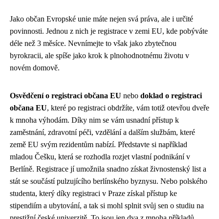
Jako občan Evropské unie máte nejen svá práva, ale i určité
povinnosti. Jednou z nich je registrace v zemi EU, kde pobýváte
déle než 3 měsíce. Nevnímejte to však jako zbytečnou
byrokracii, ale spíše jako krok k plnohodnotnému životu v
novém domově.
Osvědčení o registraci občana EU
nebo
doklad o registraci
občana EU
, které po registraci obdržíte, vám totiž otevřou dveře
k mnoha výhodám. Díky nim se vám usnadní přístup k
zaměstnání, zdravotní péči, vzdělání a dalším službám, které
země EU svým rezidentům nabízí. Představte si například
mladou Češku, která se rozhodla rozjet vlastní podnikání v
Berlíně. Registrace jí umožnila snadno získat živnostenský list a
stát se součástí pulzujícího berlínského byznysu. Nebo polského
studenta, který díky registraci v Praze získal přístup ke
stipendiím a ubytování, a tak si mohl splnit svůj sen o studiu na
prestižní české univerzitě. To jsou jen dva z mnoha příkladů,