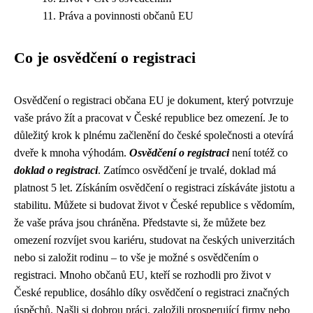
Práva a povinnosti občanů EU
Co je osvědčení o registraci
Osvědčení o registraci občana EU je dokument, který potvrzuje
vaše právo žít a pracovat v České republice bez omezení. Je to
důležitý krok k plnému začlenění do české společnosti a otevírá
dveře k mnoha výhodám.
Osvědčení o registraci
není totéž co
doklad o registraci
. Zatímco osvědčení je trvalé, doklad má
platnost 5 let. Získáním osvědčení o registraci získáváte jistotu a
stabilitu. Můžete si budovat život v České republice s vědomím,
že vaše práva jsou chráněna. Představte si, že můžete bez
omezení rozvíjet svou kariéru, studovat na českých univerzitách
nebo si založit rodinu – to vše je možné s osvědčením o
registraci. Mnoho občanů EU, kteří se rozhodli pro život v
České republice, dosáhlo díky osvědčení o registraci značných
úspěchů. Našli si dobrou práci, založili prosperující firmy nebo