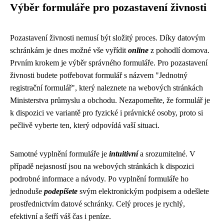
Výběr formuláře pro pozastavení živnosti
Pozastavení živnosti nemusí být složitý proces. Díky datovým
schránkám je dnes možné vše vyřídit
online
z pohodlí domova.
Prvním krokem je výběr správného formuláře. Pro pozastavení
živnosti budete potřebovat formulář s názvem "Jednotný
registrační formulář", který naleznete na webových stránkách
Ministerstva průmyslu a obchodu. Nezapomeňte, že formulář je
k dispozici ve variantě pro fyzické i právnické osoby, proto si
pečlivě vyberte ten, který odpovídá vaší situaci.
Samotné vyplnění formuláře je
intuitivní
a srozumitelné. V
případě nejasností jsou na webových stránkách k dispozici
podrobné informace a návody. Po vyplnění formuláře ho
jednoduše
podepíšete
svým elektronickým podpisem a odešlete
prostřednictvím datové schránky. Celý proces je rychlý,
efektivní a šetří váš čas i peníze.