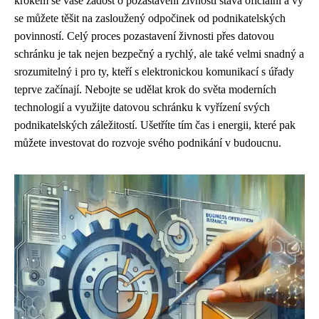
krokem se vaše žádost o pozastavení živnosti stává oficiální a vy
se můžete těšit na zasloužený odpočinek od podnikatelských
povinností. Celý proces pozastavení živnosti přes datovou
schránku je tak nejen bezpečný a rychlý, ale také velmi snadný a
srozumitelný i pro ty, kteří s elektronickou komunikací s úřady
teprve začínají. Nebojte se udělat krok do světa moderních
technologií a využijte datovou schránku k vyřízení svých
podnikatelských záležitostí. Ušetříte tím čas i energii, které pak
můžete investovat do rozvoje svého podnikání v budoucnu.