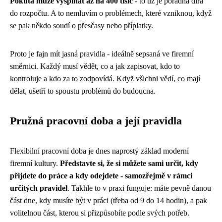
Pokuta může vyšplhat až na 400 tisíc
- to už je pořádná díra
do rozpočtu. A to nemluvím o problémech, které vzniknou, když
se pak někdo soudí o přesčasy nebo příplatky.
Proto je fajn mít jasná pravidla - ideálně sepsaná ve firemní
směrnici. Každý musí vědět, co a jak zapisovat, kdo to
kontroluje a kdo za to zodpovídá. Když všichni vědí, co mají
dělat, ušetří to spoustu problémů do budoucna.
Pružná pracovní doba a její pravidla
Flexibilní pracovní doba je dnes naprostý základ moderní
firemní kultury.
Představte si, že si můžete sami určit, kdy
přijdete do práce a kdy odejdete - samozřejmě v rámci
určitých pravidel
. Takhle to v praxi funguje: máte pevně danou
část dne, kdy musíte být v práci (třeba od 9 do 14 hodin), a pak
volitelnou část, kterou si přizpůsobíte podle svých potřeb.