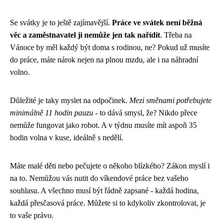
Se svátky je to ještě zajímavější.
Práce ve svátek není běžná
věc a zaměstnavatel ji nemůže jen tak nařídit
. Třeba na
Vánoce by měl každý být doma s rodinou, ne? Pokud už musíte
do práce, máte nárok nejen na plnou mzdu, ale i na náhradní
volno.
Důležité je taky myslet na odpočinek.
Mezi směnami potřebujete
minimálně 11 hodin pauzu
- to dává smysl, že? Nikdo přece
nemůže fungovat jako robot. A v týdnu musíte mít aspoň 35
hodin volna v kuse, ideálně s nedělí.
Máte malé děti nebo pečujete o někoho blízkého? Zákon myslí i
na to. Nemůžou vás nutit do víkendové práce bez vašeho
souhlasu. A všechno musí být řádně zapsané - každá hodina,
každá přesčasová práce. Můžete si to kdykoliv zkontrolovat, je
to vaše právo.