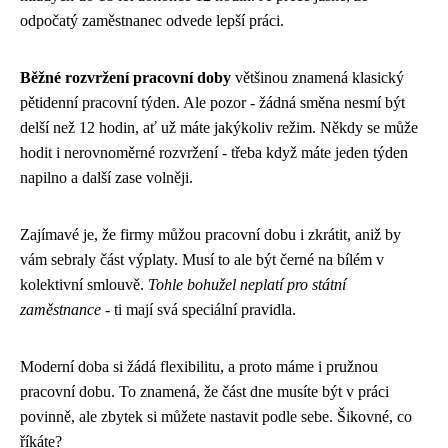
odpočatý zaměstnanec odvede lepší práci.
Běžné rozvržení pracovní doby
většinou znamená klasický
pětidenní pracovní týden. Ale pozor - žádná směna nesmí být
delší než 12 hodin, ať už máte jakýkoliv režim. Někdy se může
hodit i nerovnoměrné rozvržení - třeba když máte jeden týden
napilno a další zase volněji.
Zajímavé je, že firmy můžou pracovní dobu i zkrátit, aniž by
vám sebraly část výplaty. Musí to ale být černé na bílém v
kolektivní smlouvě.
Tohle bohužel neplatí pro státní
zaměstnance
- ti mají svá speciální pravidla.
Moderní doba si žádá flexibilitu, a proto máme i pružnou
pracovní dobu. To znamená, že část dne musíte být v práci
povinně, ale zbytek si můžete nastavit podle sebe. Šikovné, co
říkáte?