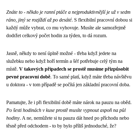
Znáte to - někdo je ranní ptáče a nejproduktivnější je už v sedm
ráno, jiný se rozjíždí až po desáté
. S flexibilní pracovní dobou si
každý může vybrat, co mu vyhovuje. Musíte ale samozřejmě
dodržet celkový počet hodin za týden, to dá rozum.
Jasně, někdy to není úplně možné - třeba když jedete na
služebku nebo když hoří termín a šéf potřebuje celý tým na
místě.
V takových případech se prostě musíme přizpůsobit
pevné pracovní době
. To samé platí, když máte třeba návštěvu
u doktora - v tom případě se počítá jen základní pracovní doba.
Pamatujte, že i při flexibilní době máte nárok na pauzu na oběd.
Po šesti hodinách v kuse prostě musíte vypnout aspoň na půl
hodiny
. A ne, nemůžete si tu pauzu dát hned po příchodu nebo
těsně před odchodem - to by bylo příliš jednoduché, že?