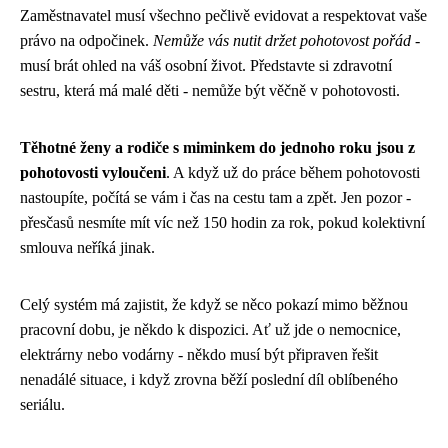
Zaměstnavatel musí všechno pečlivě evidovat a respektovat vaše
právo na odpočinek.
Nemůže vás nutit držet pohotovost pořád
-
musí brát ohled na váš osobní život. Představte si zdravotní
sestru, která má malé děti - nemůže být věčně v pohotovosti.
Těhotné ženy a rodiče s miminkem do jednoho roku jsou z
pohotovosti vyloučeni
. A když už do práce během pohotovosti
nastoupíte, počítá se vám i čas na cestu tam a zpět. Jen pozor -
přesčasů nesmíte mít víc než 150 hodin za rok, pokud kolektivní
smlouva neříká jinak.
Celý systém má zajistit, že když se něco pokazí mimo běžnou
pracovní dobu, je někdo k dispozici. Ať už jde o nemocnice,
elektrárny nebo vodárny - někdo musí být připraven řešit
nenadálé situace, i když zrovna běží poslední díl oblíbeného
seriálu.