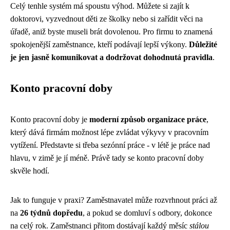
Celý tenhle systém má spoustu výhod. Můžete si zajít k
doktorovi, vyzvednout děti ze školky nebo si zařídit věci na
úřadě, aniž byste museli brát dovolenou. Pro firmu to znamená
spokojenější zaměstnance, kteří podávají lepší výkony.
Důležité
je jen jasně komunikovat a dodržovat dohodnutá pravidla
.
Konto pracovní doby
Konto pracovní doby je
moderní způsob organizace práce
,
který dává firmám možnost lépe zvládat výkyvy v pracovním
vytížení. Představte si třeba sezónní práce - v létě je práce nad
hlavu, v zimě je jí méně. Právě tady se konto pracovní doby
skvěle hodí.
Jak to funguje v praxi? Zaměstnavatel může rozvrhnout práci až
na
26 týdnů dopředu
, a pokud se domluví s odbory, dokonce
na celý rok. Zaměstnanci přitom dostávají každý měsíc
stálou