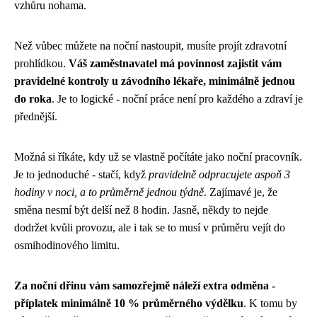
vzhůru nohama.
Než vůbec můžete na noční nastoupit, musíte projít zdravotní
prohlídkou.
Váš zaměstnavatel má povinnost zajistit vám
pravidelné kontroly u závodního lékaře, minimálně jednou
do roka
. Je to logické - noční práce není pro každého a zdraví je
přednější.
Možná si říkáte, kdy už se vlastně počítáte jako noční pracovník.
Je to jednoduché - stačí, když
pravidelně odpracujete aspoň 3
hodiny v noci, a to průměrně jednou týdně
. Zajímavé je, že
směna nesmí být delší než 8 hodin. Jasně, někdy to nejde
dodržet kvůli provozu, ale i tak se to musí v průměru vejít do
osmihodinového limitu.
Za noční dřinu vám samozřejmě náleží extra odměna -
příplatek minimálně 10 % průměrného výdělku
. K tomu by