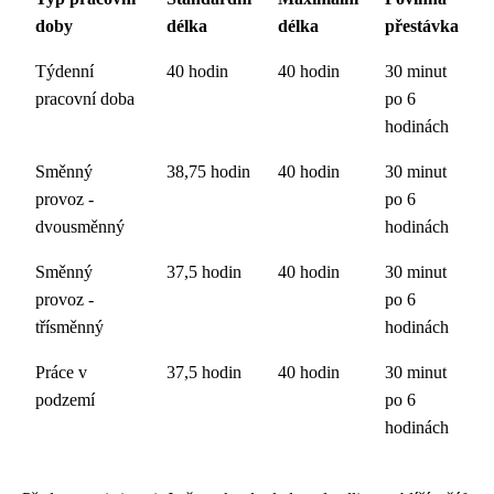
doby
délka
délka
přestávka
Týdenní
40 hodin
40 hodin
30 minut
pracovní doba
po 6
hodinách
Směnný
38,75 hodin
40 hodin
30 minut
provoz -
po 6
dvousměnný
hodinách
Směnný
37,5 hodin
40 hodin
30 minut
provoz -
po 6
třísměnný
hodinách
Práce v
37,5 hodin
40 hodin
30 minut
podzemí
po 6
hodinách