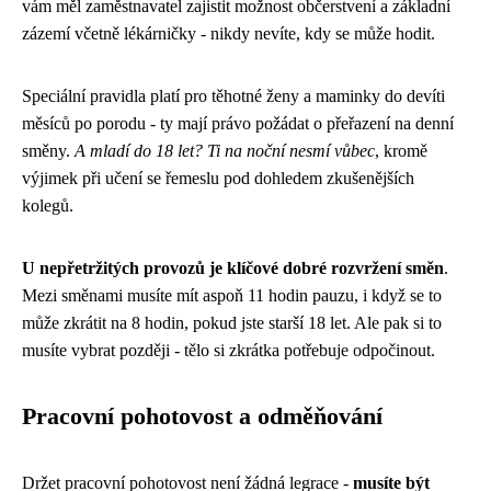
vám měl zaměstnavatel zajistit možnost občerstvení a základní
zázemí včetně lékárničky - nikdy nevíte, kdy se může hodit.
Speciální pravidla platí pro těhotné ženy a maminky do devíti
měsíců po porodu - ty mají právo požádat o přeřazení na denní
směny.
A mladí do 18 let? Ti na noční nesmí vůbec
, kromě
výjimek při učení se řemeslu pod dohledem zkušenějších
kolegů.
U nepřetržitých provozů je klíčové dobré rozvržení směn
.
Mezi směnami musíte mít aspoň 11 hodin pauzu, i když se to
může zkrátit na 8 hodin, pokud jste starší 18 let. Ale pak si to
musíte vybrat později - tělo si zkrátka potřebuje odpočinout.
Pracovní pohotovost a odměňování
Držet pracovní pohotovost není žádná legrace -
musíte být