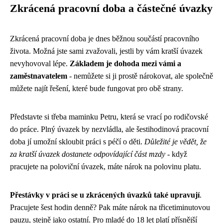
Zkrácená pracovní doba a částečné úvazky
Zkrácená pracovní doba je dnes běžnou součástí pracovního
života. Možná jste sami zvažovali, jestli by vám kratší úvazek
nevyhovoval lépe.
Základem je dohoda mezi vámi a
zaměstnavatelem
- nemůžete si ji prostě nárokovat, ale společně
můžete najít řešení, které bude fungovat pro obě strany.
Představte si třeba maminku Petru, která se vrací po rodičovské
do práce. Plný úvazek by nezvládla, ale šestihodinová pracovní
doba jí umožní skloubit práci s péčí o děti.
Důležité je vědět, že
za kratší úvazek dostanete odpovídající část mzdy
- když
pracujete na poloviční úvazek, máte nárok na polovinu platu.
Přestávky v práci se u zkrácených úvazků také upravují
.
Pracujete šest hodin denně? Pak máte nárok na třicetiminutovou
pauzu, stejně jako ostatní. Pro mladé do 18 let platí přísnější