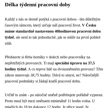
Délka týdenní pracovní doby
Každý z nás se denně potýká s pracovní dobou - tím důležitým
časovým rámcem, který určuje náš pracovní život.
V Česku
máme standardně nastavenou 40hodinovou pracovní dobu
týdně
, ale není to tak jednoduché, jak se může na první pohled
zdát.
Představte si třeba horníky v dolech nebo pracovníky na
nepřetržitých provozech. Ti mají
speciální úpravu na 37,5
hodiny týdně
. A co teprve lidé na dvousměnném provozu? Těm
zákon stanovuje
38,75 hodiny
. Dává to smysl, ne? Náročnější
pracovní podmínky si žádají kratší pracovní dobu.
Určitě to znáte - po náročné směně potřebujete pořádně vypnout.
Proto musí být mezi směnami minimálně 11 hodin volna. U
mladých do 18 let dokonce 12 hodin. Je přece jasné, že