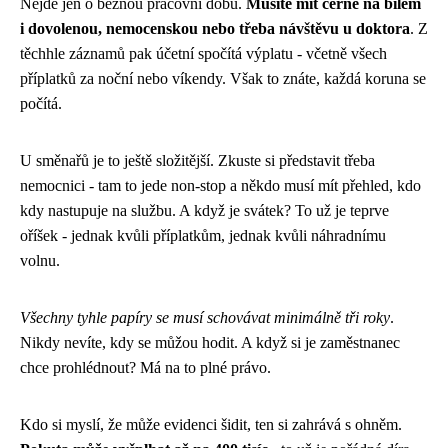
Nejde jen o běžnou pracovní dobu.
Musíte mít černé na bílém
i dovolenou, nemocenskou nebo třeba návštěvu u doktora
. Z
těchhle záznamů pak účetní spočítá výplatu - včetně všech
příplatků za noční nebo víkendy. Však to znáte, každá koruna se
počítá.
U směnařů je to ještě složitější. Zkuste si představit třeba
nemocnici - tam to jede non-stop a někdo musí mít přehled, kdo
kdy nastupuje na službu. A když je svátek? To už je teprve
oříšek - jednak kvůli příplatkům, jednak kvůli náhradnímu
volnu.
Všechny tyhle papíry se musí schovávat minimálně tři roky
.
Nikdy nevíte, kdy se můžou hodit. A když si je zaměstnanec
chce prohlédnout? Má na to plné právo.
Kdo si myslí, že může evidenci šidit, ten si zahrává s ohněm.