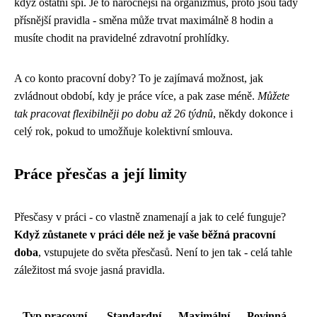
když ostatní spí. Je to náročnější na organizmus, proto jsou tady
přísnější pravidla - směna může trvat maximálně 8 hodin a
musíte chodit na pravidelné zdravotní prohlídky.
A co konto pracovní doby? To je zajímavá možnost, jak
zvládnout období, kdy je práce více, a pak zase méně.
Můžete
tak pracovat flexibilněji po dobu až 26 týdnů
, někdy dokonce i
celý rok, pokud to umožňuje kolektivní smlouva.
Práce přesčas a její limity
Přesčasy v práci - co vlastně znamenají a jak to celé funguje?
Když zůstanete v práci déle než je vaše běžná pracovní
doba
, vstupujete do světa přesčasů. Není to jen tak - celá tahle
záležitost má svoje jasná pravidla.
Typ pracovní
Standardní
Maximální
Povinná