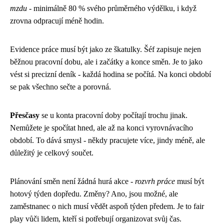
mzdu
- minimálně 80 % svého průměrného výdělku, i když
zrovna odpracují méně hodin.
Evidence práce musí být jako ze škatulky. Šéf zapisuje nejen
běžnou pracovní dobu, ale i začátky a konce směn. Je to jako
vést si precizní deník - každá hodina se počítá. Na konci období
se pak všechno sečte a porovná.
Přesčasy
se u konta pracovní doby počítají trochu jinak.
Nemůžete je spočítat hned, ale až na konci vyrovnávacího
období. To dává smysl - někdy pracujete více, jindy méně, ale
důležitý je celkový součet.
Plánování směn není žádná hurá akce -
rozvrh práce
musí být
hotový týden dopředu. Změny? Ano, jsou možné, ale
zaměstnanec o nich musí vědět aspoň týden předem. Je to fair
play vůči lidem, kteří si potřebují organizovat svůj čas.