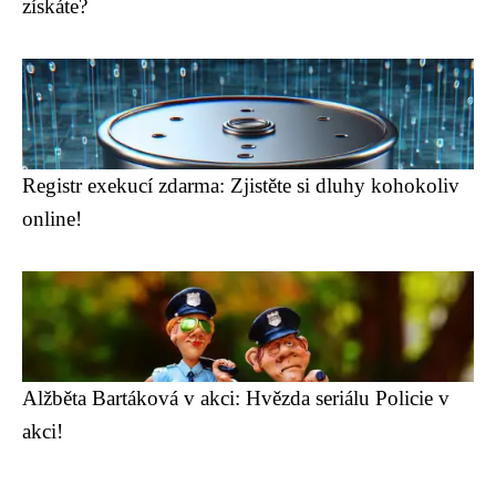
získáte?
Registr exekucí zdarma: Zjistěte si dluhy kohokoliv
online!
Alžběta Bartáková v akci: Hvězda seriálu Policie v
akci!