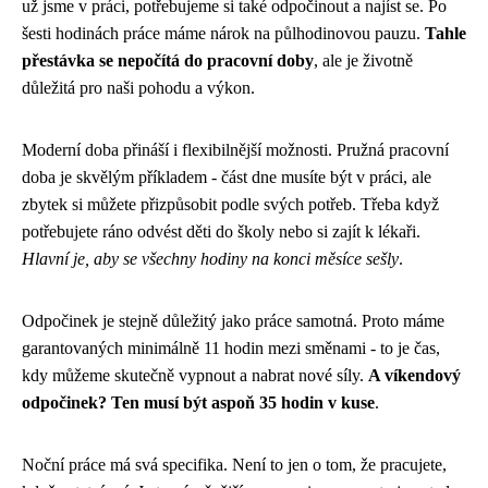
už jsme v práci, potřebujeme si také odpočinout a najíst se. Po
šesti hodinách práce máme nárok na půlhodinovou pauzu.
Tahle
přestávka se nepočítá do pracovní doby
, ale je životně
důležitá pro naši pohodu a výkon.
Moderní doba přináší i flexibilnější možnosti. Pružná pracovní
doba je skvělým příkladem - část dne musíte být v práci, ale
zbytek si můžete přizpůsobit podle svých potřeb. Třeba když
potřebujete ráno odvést děti do školy nebo si zajít k lékaři.
Hlavní je, aby se všechny hodiny na konci měsíce sešly
.
Odpočinek je stejně důležitý jako práce samotná. Proto máme
garantovaných minimálně 11 hodin mezi směnami - to je čas,
kdy můžeme skutečně vypnout a nabrat nové síly.
A víkendový
odpočinek? Ten musí být aspoň 35 hodin v kuse
.
Noční práce má svá specifika. Není to jen o tom, že pracujete,