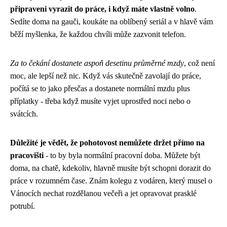
připraveni vyrazit do práce, i když máte vlastně volno
.
Sedíte doma na gauči, koukáte na oblíbený seriál a v hlavě vám
běží myšlenka, že každou chvíli může zazvonit telefon.
Za to čekání dostanete aspoň desetinu průměrné mzdy
, což není
moc, ale lepší než nic. Když vás skutečně zavolají do práce,
počítá se to jako přesčas a dostanete normální mzdu plus
příplatky - třeba když musíte vyjet uprostřed noci nebo o
svátcích.
Důležité je vědět, že pohotovost nemůžete držet přímo na
pracovišti
- to by byla normální pracovní doba. Můžete být
doma, na chatě, kdekoliv, hlavně musíte být schopni dorazit do
práce v rozumném čase. Znám kolegu z vodáren, který musel o
Vánocích nechat rozdělanou večeři a jet opravovat prasklé
potrubí.