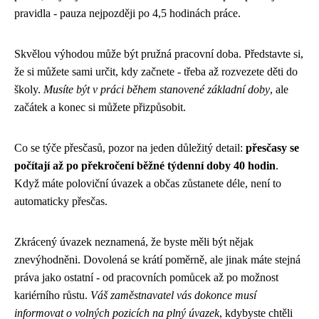
pravidla - pauza nejpozději po 4,5 hodinách práce.
Skvělou výhodou může být pružná pracovní doba. Představte si,
že si můžete sami určit, kdy začnete - třeba až rozvezete děti do
školy.
Musíte být v práci během stanovené základní doby
, ale
začátek a konec si můžete přizpůsobit.
Co se týče přesčasů, pozor na jeden důležitý detail:
přesčasy se
počítají až po překročení běžné týdenní doby 40 hodin
.
Když máte poloviční úvazek a občas zůstanete déle, není to
automaticky přesčas.
Zkrácený úvazek neznamená, že byste měli být nějak
znevýhodněni. Dovolená se krátí poměrně, ale jinak máte stejná
práva jako ostatní - od pracovních pomůcek až po možnost
kariérního růstu.
Váš zaměstnavatel vás dokonce musí
informovat o volných pozicích na plný úvazek
, kdybyste chtěli