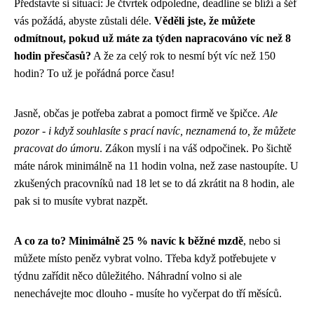
Představte si situaci: Je čtvrtek odpoledne, deadline se blíží a šéf
vás požádá, abyste zůstali déle.
Věděli jste, že můžete
odmítnout, pokud už máte za týden napracováno víc než 8
hodin přesčasů?
A že za celý rok to nesmí být víc než 150
hodin? To už je pořádná porce času!
Jasně, občas je potřeba zabrat a pomoct firmě ve špičce.
Ale
pozor - i když souhlasíte s prací navíc, neznamená to, že můžete
pracovat do úmoru
. Zákon myslí i na váš odpočinek. Po šichtě
máte nárok minimálně na 11 hodin volna, než zase nastoupíte. U
zkušených pracovníků nad 18 let se to dá zkrátit na 8 hodin, ale
pak si to musíte vybrat nazpět.
A co za to? Minimálně 25 % navíc k běžné mzdě
, nebo si
můžete místo peněz vybrat volno. Třeba když potřebujete v
týdnu zařídit něco důležitého. Náhradní volno si ale
nenechávejte moc dlouho - musíte ho vyčerpat do tří měsíců.