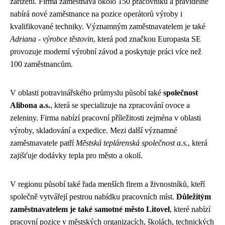
zařízení. Firma zaměstnává okolo 150 pracovníků a pravidelně
nabírá nové zaměstnance na pozice operátorů výroby i
kvalifikované techniky. Významným zaměstnavatelem je také
Adriana - výrobce těstovin
, která pod značkou Europasta SE
provozuje moderní výrobní závod a poskytuje práci více než
100 zaměstnancům.
V oblasti potravinářského průmyslu působí také
společnost
Alibona a.s.
, která se specializuje na zpracování ovoce a
zeleniny. Firma nabízí pracovní příležitosti zejména v oblasti
výroby, skladování a expedice. Mezi další významné
zaměstnavatele patří
Městská teplárenská společnost a.s.
, která
zajišťuje dodávky tepla pro město a okolí.
V regionu působí také řada menších firem a živnostníků, kteří
společně vytvářejí pestrou nabídku pracovních míst.
Důležitým
zaměstnavatelem je také samotné město Litovel
, které nabízí
pracovní pozice v městských organizacích, školách, technických