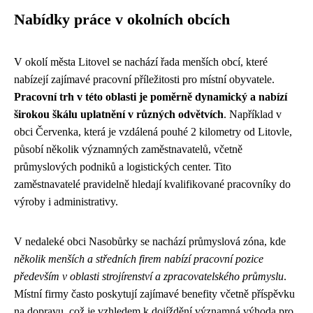
Nabídky práce v okolních obcích
V okolí města Litovel se nachází řada menších obcí, které
nabízejí zajímavé pracovní příležitosti pro místní obyvatele.
Pracovní trh v této oblasti je poměrně dynamický a nabízí
širokou škálu uplatnění v různých odvětvích
. Například v
obci Červenka, která je vzdálená pouhé 2 kilometry od Litovle,
působí několik významných zaměstnavatelů, včetně
průmyslových podniků a logistických center. Tito
zaměstnavatelé pravidelně hledají kvalifikované pracovníky do
výroby i administrativy.
V nedaleké obci Nasobůrky se nachází průmyslová zóna, kde
několik menších a středních firem nabízí pracovní pozice
především v oblasti strojírenství a zpracovatelského průmyslu
.
Místní firmy často poskytují zajímavé benefity včetně příspěvku
na dopravu, což je vzhledem k dojíždění významná výhoda pro