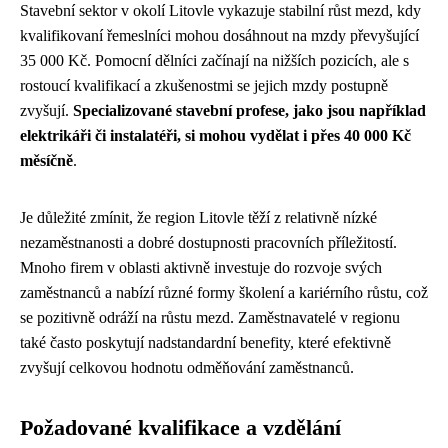
Stavební sektor v okolí Litovle vykazuje stabilní růst mezd, kdy
kvalifikovaní řemeslníci mohou dosáhnout na mzdy převyšující
35 000 Kč. Pomocní dělníci začínají na nižších pozicích, ale s
rostoucí kvalifikací a zkušenostmi se jejich mzdy postupně
zvyšují.
Specializované stavební profese, jako jsou například
elektrikáři či instalatéři, si mohou vydělat i přes 40 000 Kč
měsíčně
.
Je důležité zmínit, že region Litovle těží z relativně nízké
nezaměstnanosti a dobré dostupnosti pracovních příležitostí.
Mnoho firem v oblasti aktivně investuje do rozvoje svých
zaměstnanců a nabízí různé formy školení a kariérního růstu, což
se pozitivně odráží na růstu mezd. Zaměstnavatelé v regionu
také často poskytují nadstandardní benefity, které efektivně
zvyšují celkovou hodnotu odměňování zaměstnanců.
Požadované kvalifikace a vzdělání