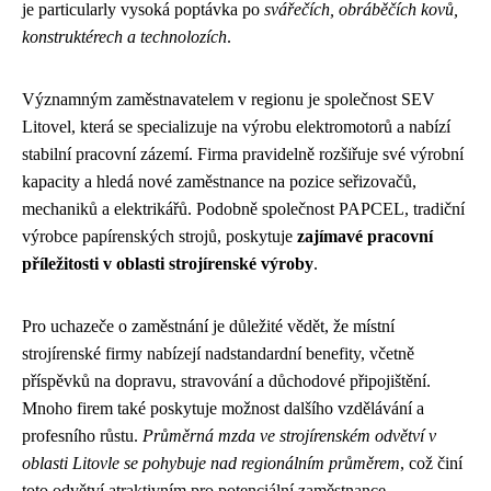
je particularly vysoká poptávka po
svářečích, obráběčích kovů,
konstruktérech a technolozích
.
Významným zaměstnavatelem v regionu je společnost SEV
Litovel, která se specializuje na výrobu elektromotorů a nabízí
stabilní pracovní zázemí. Firma pravidelně rozšiřuje své výrobní
kapacity a hledá nové zaměstnance na pozice seřizovačů,
mechaniků a elektrikářů. Podobně společnost PAPCEL, tradiční
výrobce papírenských strojů, poskytuje
zajímavé pracovní
příležitosti v oblasti strojírenské výroby
.
Pro uchazeče o zaměstnání je důležité vědět, že místní
strojírenské firmy nabízejí nadstandardní benefity, včetně
příspěvků na dopravu, stravování a důchodové připojištění.
Mnoho firem také poskytuje možnost dalšího vzdělávání a
profesního růstu.
Průměrná mzda ve strojírenském odvětví v
oblasti Litovle se pohybuje nad regionálním průměrem
, což činí
toto odvětví atraktivním pro potenciální zaměstnance.