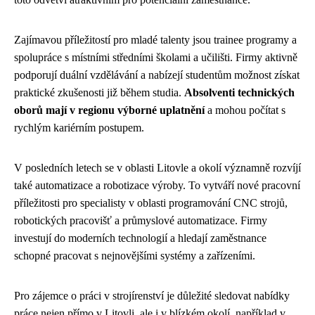
Zajímavou příležitostí pro mladé talenty jsou trainee programy a
spolupráce s místními středními školami a učilišti. Firmy aktivně
podporují duální vzdělávání a nabízejí studentům možnost získat
praktické zkušenosti již během studia.
Absolventi technických
oborů mají v regionu výborné uplatnění
a mohou počítat s
rychlým kariérním postupem.
V posledních letech se v oblasti Litovle a okolí významně rozvíjí
také automatizace a robotizace výroby. To vytváří nové pracovní
příležitosti pro specialisty v oblasti programování CNC strojů,
robotických pracovišť a průmyslové automatizace. Firmy
investují do moderních technologií a hledají zaměstnance
schopné pracovat s nejnovějšími systémy a zařízeními.
Pro zájemce o práci v strojírenství je důležité sledovat nabídky
práce nejen přímo v Litovli, ale i v blízkém okolí, například v