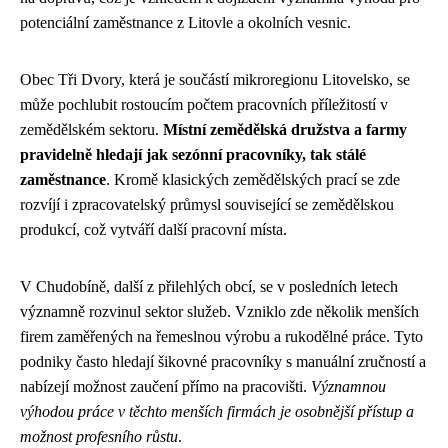
potenciální zaměstnance z Litovle a okolních vesnic.
Obec Tři Dvory, která je součástí mikroregionu Litovelsko, se
může pochlubit rostoucím počtem pracovních příležitostí v
zemědělském sektoru.
Místní zemědělská družstva a farmy
pravidelně hledají jak sezónní pracovníky, tak stálé
zaměstnance
. Kromě klasických zemědělských prací se zde
rozvíjí i zpracovatelský průmysl související se zemědělskou
produkcí, což vytváří další pracovní místa.
V Chudobíně, další z přilehlých obcí, se v posledních letech
významně rozvinul sektor služeb. Vzniklo zde několik menších
firem zaměřených na řemeslnou výrobu a rukodělné práce. Tyto
podniky často hledají šikovné pracovníky s manuální zručností a
nabízejí možnost zaučení přímo na pracovišti.
Významnou
výhodou práce v těchto menších firmách je osobnější přístup a
možnost profesního růstu
.