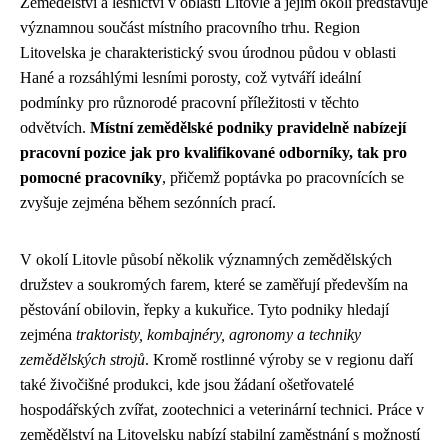
Zemědělství a lesnictví v oblasti Litovle a jejím okolí představuje
významnou součást místního pracovního trhu. Region
Litovelska je charakteristický svou úrodnou půdou v oblasti
Hané a rozsáhlými lesními porosty, což vytváří ideální
podmínky pro různorodé pracovní příležitosti v těchto
odvětvích.
Místní zemědělské podniky pravidelně nabízejí
pracovní pozice jak pro kvalifikované odborníky, tak pro
pomocné pracovníky
, přičemž poptávka po pracovnících se
zvyšuje zejména během sezónních prací.
V okolí Litovle působí několik významných zemědělských
družstev a soukromých farem, které se zaměřují především na
pěstování obilovin, řepky a kukuřice. Tyto podniky hledají
zejména
traktoristy, kombajnéry, agronomy a techniky
zemědělských strojů
. Kromě rostlinné výroby se v regionu daří
také živočišné produkci, kde jsou žádaní ošetřovatelé
hospodářských zvířat, zootechnici a veterinární technici. Práce v
zemědělství na Litovelsku nabízí stabilní zaměstnání s možností