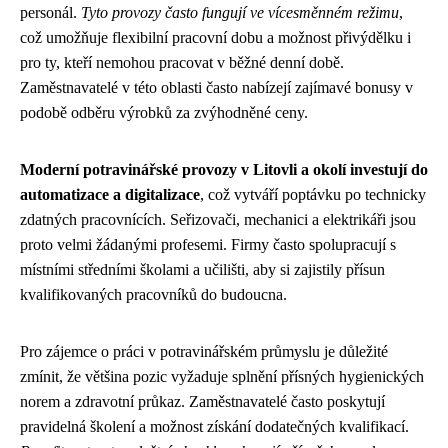
personál.
Tyto provozy často fungují ve vícesměnném režimu
,
což umožňuje flexibilní pracovní dobu a možnost přivýdělku i
pro ty, kteří nemohou pracovat v běžné denní době.
Zaměstnavatelé v této oblasti často nabízejí zajímavé bonusy v
podobě odběru výrobků za zvýhodněné ceny.
Moderní potravinářské provozy v Litovli a okolí investují do
automatizace a digitalizace
, což vytváří poptávku po technicky
zdatných pracovnících. Seřizovači, mechanici a elektrikáři jsou
proto velmi žádanými profesemi. Firmy často spolupracují s
místními středními školami a učilišti, aby si zajistily přísun
kvalifikovaných pracovníků do budoucna.
Pro zájemce o práci v potravinářském průmyslu je důležité
zmínit, že většina pozic vyžaduje splnění přísných hygienických
norem a zdravotní průkaz. Zaměstnavatelé často poskytují
pravidelná školení a možnost získání dodatečných kvalifikací.