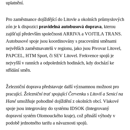
uplatnění.
Pro zaměstnance dojíždějící do Litovle a okolních průmyslových
zón je k dispozici
pravidelná autobusová doprava
, kterou
zajišťují především společnosti ARRIVA a VOJTILA TRANS.
Autobusové spoje jsou koordinovány s pracovními směnami
největších zaměstnavatelů v regionu, jako jsou Pivovar Litovel,
PAPCEL, HTM Sport, či SEV Litovel. Frekvence spojů je
nejvyšší v ranních a odpoledních hodinách, kdy dochází ke
střídání směn.
Železniční doprava představuje další významnou možnost pro
pracující.
Železniční trať spojující Červenku s Litovlí a Senicí na
Hané
umožňuje pohodlné dojíždění z okolních obcí. Vlakové
spoje jsou integrovány do systému IDSOK (Integrovaný
dopravní systém Olomouckého kraje), což přináší výhody v
podobě jednotného tarifu a návaznosti spojů.