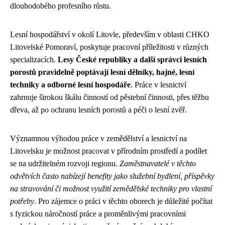
dlouhodobého profesního růstu.
Lesní hospodářství v okolí Litovle, především v oblasti CHKO
Litovelské Pomoraví, poskytuje pracovní příležitosti v různých
specializacích.
Lesy České republiky a další správci lesních
porostů pravidelně poptávají lesní dělníky, hajné, lesní
techniky a odborné lesní hospodáře
. Práce v lesnictví
zahrnuje širokou škálu činností od pěstební činnosti, přes těžbu
dřeva, až po ochranu lesních porostů a péči o lesní zvěř.
Významnou výhodou práce v zemědělství a lesnictví na
Litovelsku je možnost pracovat v přírodním prostředí a podílet
se na udržitelném rozvoji regionu.
Zaměstnavatelé v těchto
odvětvích často nabízejí benefity jako služební bydlení, příspěvky
na stravování či možnost využití zemědělské techniky pro vlastní
potřeby
. Pro zájemce o práci v těchto oborech je důležité počítat
s fyzickou náročností práce a proměnlivými pracovními