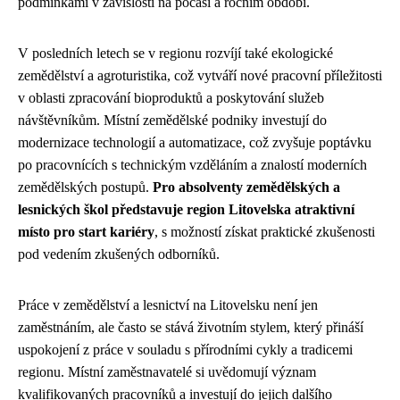
podmínkami v závislosti na počasí a ročním období.
V posledních letech se v regionu rozvíjí také ekologické
zemědělství a agroturistika, což vytváří nové pracovní příležitosti
v oblasti zpracování bioproduktů a poskytování služeb
návštěvníkům. Místní zemědělské podniky investují do
modernizace technologií a automatizace, což zvyšuje poptávku
po pracovnících s technickým vzděláním a znalostí moderních
zemědělských postupů.
Pro absolventy zemědělských a
lesnických škol představuje region Litovelska atraktivní
místo pro start kariéry
, s možností získat praktické zkušenosti
pod vedením zkušených odborníků.
Práce v zemědělství a lesnictví na Litovelsku není jen
zaměstnáním, ale často se stává životním stylem, který přináší
uspokojení z práce v souladu s přírodními cykly a tradicemi
regionu. Místní zaměstnavatelé si uvědomují význam
kvalifikovaných pracovníků a investují do jejich dalšího