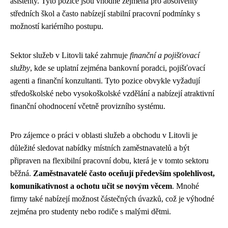
asistenty. Tyto pozice jsou vhodné zejména pro absolventy
středních škol a často nabízejí stabilní pracovní podmínky s
možností kariérního postupu.
Sektor služeb v Litovli také zahrnuje
finanční a pojišťovací
služby
, kde se uplatní zejména bankovní poradci, pojišťovací
agenti a finanční konzultanti. Tyto pozice obvykle vyžadují
středoškolské nebo vysokoškolské vzdělání a nabízejí atraktivní
finanční ohodnocení včetně provizního systému.
Pro zájemce o práci v oblasti služeb a obchodu v Litovli je
důležité sledovat nabídky místních zaměstnavatelů a být
připraven na flexibilní pracovní dobu, která je v tomto sektoru
běžná.
Zaměstnavatelé často oceňují především spolehlivost,
komunikativnost a ochotu učit se novým věcem
. Mnohé
firmy také nabízejí možnost částečných úvazků, což je výhodné
zejména pro studenty nebo rodiče s malými dětmi.