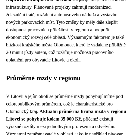
infrastruktury. Plánované projekty zahrnují modernizaci
železniční tratě, rozšíření autobusového nádraží a výstavbu
nových parkovacích míst. Tyto změny by měly dále zlepšit
dostupnost pracovních příležitostí v regionu a podpořit
ekonomický rozvoj celé oblasti. Významným faktorem je také
blízkost krajského města Olomouce, které je vzdálené přibližně
20 minut jízdy autem, což rozšiřuje možnosti pracovního
uplatnění pro obyvatele Litovle a okolí.
Průměrné mzdy v regionu
V Litovli a jejím okolí se průměrné mzdy pohybují mírně pod
celorepublikovým průměrem, což je charakteristické pro
Olomoucký kraj.
Aktuální průměrná hrubá mzda v regionu
Litovel se pohybuje kolem 35 000 Kč
, přičemž existují
výrazné rozdíly mezi jednotlivými profesemi a odvětvími.
Významní zaměstnavatelé v oblasti, jako je například pivovar