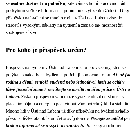
se
osobně dostavit na pobočku
, kde vám ochotní pracovníci rádi
poskytnou veškeré informace a pomohou s vyřízením žádosti. Díky
příspěvku na bydlení se mnoho rodin v Ústí nad Labem zbavilo
starostí s vysokými náklady na bydlení a získalo tak možnost žít
spokojenější život.
Pro koho je příspěvek určen?
Příspěvek na bydlení v Ústí nad Labem je tu pro všechny, kteří se
potýkají s náklady na bydlení a potřebují pomocnou ruku.
Ať už jst
rodina s dětmi, senioři, studenti nebo jednotlivci, kteří se ocitli v
tíživé finanční situaci, neváhejte se obrátit na úřad práce v Ústí n
Labem.
Získání příspěvku vám může výrazně ulevit od starostí s
placením nájmu a energií a poskytnout vám potřebný klid a stabilitu
Mnoho lidí v Ústí nad Labem již díky příspěvku na bydlení zvládlo
překonat těžké období a udržet si svůj domov.
Nebojte se udělat pr
krok a informovat se o svých možnostech.
Přátelský a ochotný