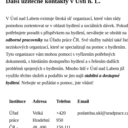
Další užitečné kontakty v Ústí n. L.
V Ústí nad Labem existuje široká síť organizací, které vám rády
pomohou zorientovat se v oblasti bydlení a sociálních dávek. Pokud
potřebujete poradit s příspěvkem na bydlení, neváhejte se obrátit na
odborné pracovníky
na Úřadu práce ČR. Své služby nabízí také řa
neziskových organizací, které se specializují na pomoc s bydlením.
Tyto organizace vám mohou pomoci s vyřízením potřebných
dokumentů, s hledáním dostupného bydlení a s řešením dalších
problémů spojených s bydlením. Mnoho lidí v Ústí nad Labem již
využilo těchto služeb a podařilo se jim najít
stabilní a dostupné
bydlení
. Nebojte se požádat o pomoc, jste vítáni!
Instituce
Adresa
Telefon
Email
Úřad
Velká
+420
podatelna.ukl@uradprace.c
práce
Hradební
950
ČR -
48, 400
150 111