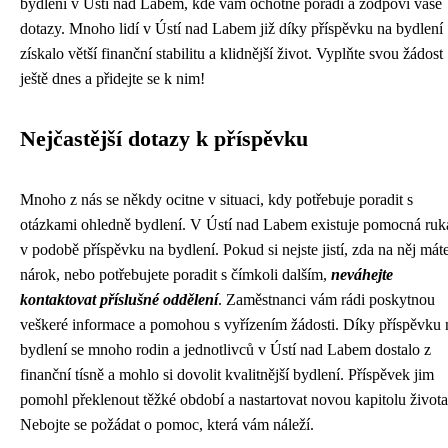
bydlení v Ústí nad Labem, kde vám ochotně poradí a zodpoví vaše
dotazy. Mnoho lidí v Ústí nad Labem již díky příspěvku na bydlení
získalo větší finanční stabilitu a klidnější život. Vyplňte svou žádost
ještě dnes a přidejte se k nim!
Nejčastější dotazy k příspěvku
Mnoho z nás se někdy ocitne v situaci, kdy potřebuje poradit s
otázkami ohledně bydlení. V Ústí nad Labem existuje pomocná ruk
v podobě příspěvku na bydlení. Pokud si nejste jistí, zda na něj mát
nárok, nebo potřebujete poradit s čímkoli dalším,
neváhejte
kontaktovat příslušné oddělení
. Zaměstnanci vám rádi poskytnou
veškeré informace a pomohou s vyřízením žádosti. Díky příspěvku 
bydlení se mnoho rodin a jednotlivců v Ústí nad Labem dostalo z
finanční tísně a mohlo si dovolit kvalitnější bydlení. Příspěvek jim
pomohl překlenout těžké období a nastartovat novou kapitolu života
Nebojte se požádat o pomoc, která vám náleží.