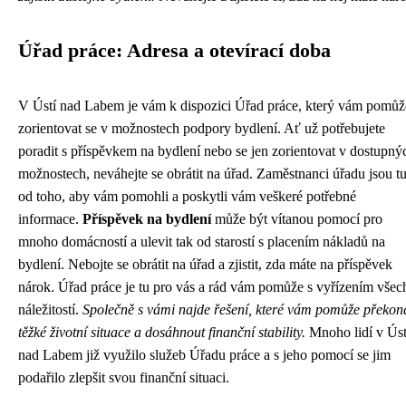
Úřad práce: Adresa a otevírací doba
V Ústí nad Labem je vám k dispozici Úřad práce, který vám pomůž
zorientovat se v možnostech podpory bydlení. Ať už potřebujete
poradit s příspěvkem na bydlení nebo se jen zorientovat v dostupný
možnostech, neváhejte se obrátit na úřad. Zaměstnanci úřadu jsou t
od toho, aby vám pomohli a poskytli vám veškeré potřebné
informace.
Příspěvek na bydlení
může být vítanou pomocí pro
mnoho domácností a ulevit tak od starostí s placením nákladů na
bydlení. Nebojte se obrátit na úřad a zjistit, zda máte na příspěvek
nárok. Úřad práce je tu pro vás a rád vám pomůže s vyřízením všec
náležitostí.
Společně s vámi najde řešení, které vám pomůže překon
těžké životní situace a dosáhnout finanční stability.
Mnoho lidí v Úst
nad Labem již využilo služeb Úřadu práce a s jeho pomocí se jim
podařilo zlepšit svou finanční situaci.