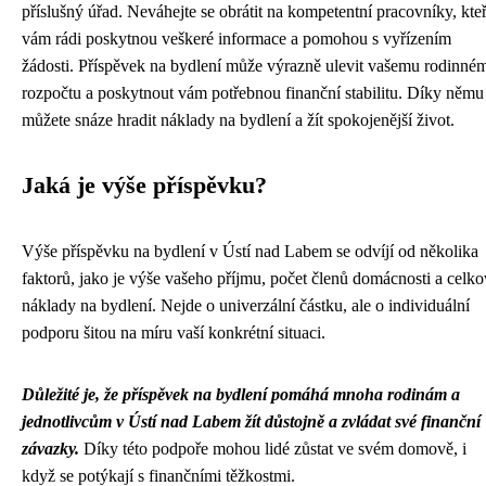
příslušný úřad. Neváhejte se obrátit na kompetentní pracovníky, kteř
vám rádi poskytnou veškeré informace a pomohou s vyřízením
žádosti. Příspěvek na bydlení může výrazně ulevit vašemu rodinné
rozpočtu a poskytnout vám potřebnou finanční stabilitu. Díky němu
můžete snáze hradit náklady na bydlení a žít spokojenější život.
Jaká je výše příspěvku?
Výše příspěvku na bydlení v Ústí nad Labem se odvíjí od několika
faktorů, jako je výše vašeho příjmu, počet členů domácnosti a celk
náklady na bydlení. Nejde o univerzální částku, ale o individuální
podporu šitou na míru vaší konkrétní situaci.
Důležité je, že příspěvek na bydlení pomáhá mnoha rodinám a
jednotlivcům v Ústí nad Labem žít důstojně a zvládat své finanční
závazky.
Díky této podpoře mohou lidé zůstat ve svém domově, i
když se potýkají s finančními těžkostmi.