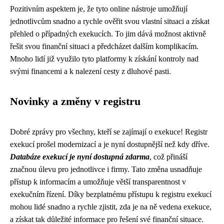
Pozitivním aspektem je, že tyto online nástroje umožňují
jednotlivcům snadno a rychle ověřit svou vlastní situaci a získat
přehled o případných exekucích. To jim dává možnost aktivně
řešit svou finanční situaci a předcházet dalším komplikacím.
Mnoho lidí již využilo tyto platformy k získání kontroly nad
svými financemi a k nalezení cesty z dluhové pasti.
Novinky a změny v registru
Dobré zprávy pro všechny, kteří se zajímají o exekuce! Registr
exekucí prošel modernizací a je nyní dostupnější než kdy dříve.
Databáze exekucí je nyní dostupná zdarma
, což přináší
značnou úlevu pro jednotlivce i firmy. Tato změna usnadňuje
přístup k informacím a umožňuje větší transparentnost v
exekučním řízení. Díky bezplatnému přístupu k registru exekucí
mohou lidé snadno a rychle zjistit, zda je na ně vedena exekuce,
a získat tak důležité informace pro řešení své finanční situace.