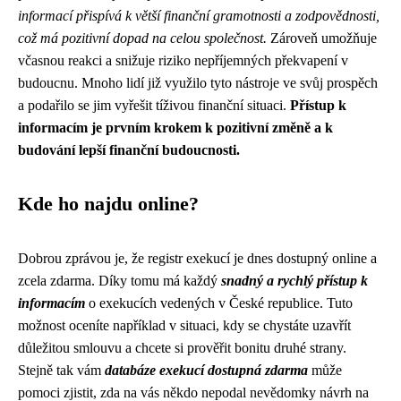
informací přispívá k větší finanční gramotnosti a zodpovědnosti,
což má pozitivní dopad na celou společnost.
Zároveň umožňuje
včasnou reakci a snižuje riziko nepříjemných překvapení v
budoucnu. Mnoho lidí již využilo tyto nástroje ve svůj prospěch
a podařilo se jim vyřešit tíživou finanční situaci.
Přístup k
informacím je prvním krokem k pozitivní změně a k
budování lepší finanční budoucnosti.
Kde ho najdu online?
Dobrou zprávou je, že registr exekucí je dnes dostupný online a
zcela zdarma. Díky tomu má každý
snadný a rychlý přístup k
informacím
o exekucích vedených v České republice. Tuto
možnost oceníte například v situaci, kdy se chystáte uzavřít
důležitou smlouvu a chcete si prověřit bonitu druhé strany.
Stejně tak vám
databáze exekucí dostupná zdarma
může
pomoci zjistit, zda na vás někdo nepodal nevědomky návrh na