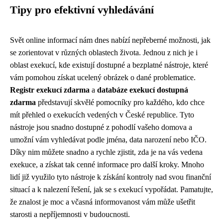
Tipy pro efektivní vyhledávání
Svět online informací nám dnes nabízí nepřeberné možnosti, jak
se zorientovat v různých oblastech života. Jednou z nich je i
oblast exekucí, kde existují dostupné a bezplatné nástroje, které
vám pomohou získat ucelený obrázek o dané problematice.
Registr exekucí zdarma
a
databáze exekucí dostupná
zdarma
představují skvělé pomocníky pro každého, kdo chce
mít přehled o exekucích vedených v České republice. Tyto
nástroje jsou snadno dostupné z pohodlí vašeho domova a
umožní vám vyhledávat podle jména, data narození nebo IČO.
Díky nim můžete snadno a rychle zjistit, zda je na vás vedena
exekuce, a získat tak cenné informace pro další kroky. Mnoho
lidí již využilo tyto nástroje k získání kontroly nad svou finanční
situací a k nalezení řešení, jak se s exekucí vypořádat. Pamatujte,
že znalost je moc a včasná informovanost vám může ušetřit
starosti a nepříjemnosti v budoucnosti.