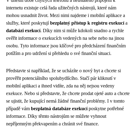
V dnešní době chytrých telefonů a neustálého připojení k
internetu existuje celá řada užitečných nástrojů, které nám
mohou usnadnit život. Mezi nimi najdeme i mobilní aplikace a
služby, které poskytují
bezplatný přístup k registru exekucí
a
databázi exekucí
. Díky nim si může kdokoli snadno a rychle
ověřit informace o exekucích vedených na sebe nebo na jinou
osobu. Tyto informace jsou klíčové pro předcházení finančním
potížím a pro udržení si přehledu o své finanční situaci.
Představte si například, že se ucházíte o nový byt a chcete si
prověřit potenciálního spolubydlícího. Stačí pár kliknutí v
mobilní aplikaci a ihned vidíte, zda na něj nejsou vedeny
exekuce. Nebo si představte, že chcete prodat ojeté auto a chcete
se ujistit, že kupující nemá žádné finanční problémy. I v tomto
případě vám
bezplatná databáze exekucí
poskytne potřebné
informace. Díky těmto nástrojům se můžete vyhnout
nepříjemným překvapením a chránit své finance.