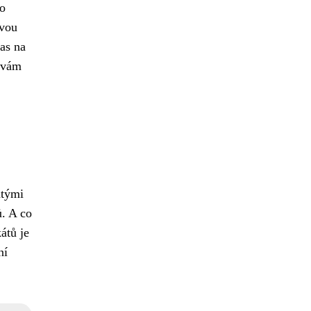
no
svou
čas na
y vám
atými
ů. A co
átů je
ní