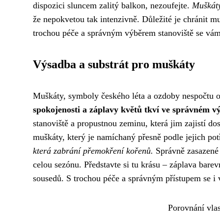
dispozici sluncem zalitý balkon, nezoufejte.
Muškáty
že nepokvetou tak intenzivně. Důležité je chránit m
trochou péče a správným výběrem stanoviště se vám
Výsadba a substrát pro muškáty
Muškáty, symboly českého léta a ozdoby nespočtu o
spokojenosti a záplavy květů tkví ve správném v
stanoviště a propustnou zeminu, která jim zajistí do
muškáty, který je namíchaný přesně podle jejich po
která zabrání přemokření kořenů.
Správně zasazené 
celou sezónu. Představte si tu krásu – záplava bare
sousedů. S trochou péče a správným přístupem se i v
Porovnání vla