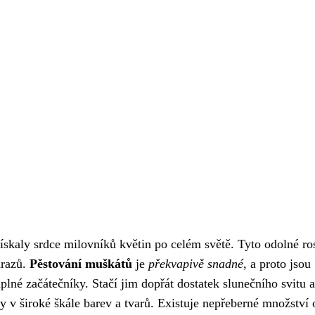
získaly srdce milovníků květin po celém světě. Tyto odolné ro
mrazů.
Pěstování muškátů
je
překvapivě snadné
, a proto jsou
plné začátečníky. Stačí jim dopřát dostatek slunečního svitu a
v široké škále barev a tvarů. Existuje nepřeberné množství 