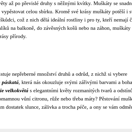
ěty až po převislé druhy s něžnými kvítky. Muškáty se snad
o vypěstovat celou sbírku. Kromě své krásy muškáty potěší i 
kůdci, což z nich dělá ideální rostliny i pro ty, kteří nemají 
uhlíků na balkoně, do závěsných košů nebo na záhon, muškát
rásy přírody.
istuje nepřeberné množství druhů a odrůd, z nichž si vybere
e páskatá
, která nás okouzluje svými zářivými barvami a boh
ie velkokvětá
s elegantními květy rozmanitých tvarů a odstín
omamnou vůní citronu, růže nebo třeba máty? Pěstování mušk
jim dostatek slunce, zálivka a trocha péče, a ony se vám odmě