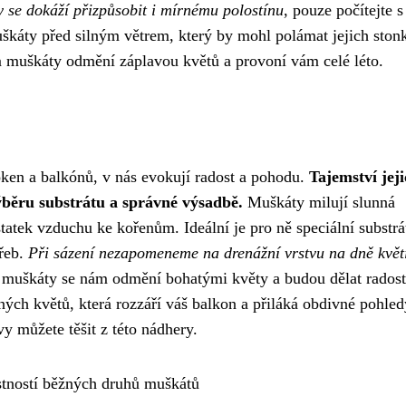
 se dokáží přizpůsobit i mírnému polostínu
, pouze počítejte s
uškáty před silným větrem, který by mohl polámat jejich ston
 muškáty odmění záplavou květů a provoní vám celé léto.
ken a balkónů, v nás evokují radost a pohodu.
Tajemství jej
ýběru substrátu a správné výsadbě.
Muškáty milují slunná
statek vzduchu ke kořenům. Ideální je pro ně speciální substrá
třeb.
Při sázení nezapomeneme na drenážní vrstvu na dně květ
muškáty se nám odmění bohatými květy a budou dělat radost
vných květů, která rozzáří váš balkon a přiláká obdivné pohled
y můžete těšit z této nádhery.
stností běžných druhů muškátů