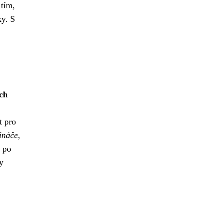
 tím,
ky. S
ich
t pro
ináče,
 po
y