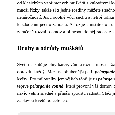
od klasických vzpřímených muškátů s kulovitými kv
množí řízky, takže si z jedné rostliny můžete snadn
nenáročností. Jsou odolné vůči suchu a netrpí tolika š
každodenní péči o zahradu. Ať už je umístíte do tr
zaručeně rozzáří domov a přinesou do něj radost z k
Druhy a odrůdy muškátů
Svět muškátů je plný barev, vůní a rozmanitosti! Ex
opravdu každý. Mezi nejoblíbenější patří
pelargoni
květy. Pro milovníky jemnějších tónů je tu
pelargon
teprve
pelargonie vonná
, která provoní váš domov 
navíc velmi snadné a přináší spoustu radosti. Stačí 
záplavou květů po celé léto.