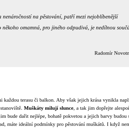
a nenáročností na pěstování, patří mezi nejoblíbenější
pro někoho omamná, pro jiného odpudivá, je nedílnou součá
Radomír Novot
i každou terasu či balkon. Aby však jejich krása vynikla nap
 stanoviště.
Muškáty milují slunce
, a tak jim dopřejte alespo
im bude dařit nejlépe, bohatě pokvetou a jejich barvy budou 
pad, máte ideální podmínky pro pěstování muškátů. I když ne