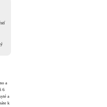
stí
ný
lno a
ň 6
syté a
máte k