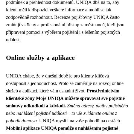
podmínek a přehlednost dokumentů. UNIQA dbá na to, aby
klienti měli k dispozici veškeré informace a mohli se tak
zodpovědně rozhodnout. Recenze pojišťovny UNIQA často
zmiňují vstřícný a profesionální přístup zaměstnanců, kteří jsou
připraveni pomoci s výběrem pojištění i s řešením pojistných
událostí.
Online služby a aplikace
UNIQA chápe, že v dnešní době je pro klienty klíčová
dostupnost a jednoduchost. Proto se zaměřuje na rozvoj online
služeb a aplikací, které vám usnadní život.
Prostřednictvím
klientské zóny Moje UNIQA můžete spravovat své pojistné
smlouvy odkudkoli a kdykoli.
Změna adresy, platby pojistného
nebo nahlášení pojistné události – to vše zvládnete online z
pohodlí domova.
UNIQA myslí i na vaše pohodlí na cestách.
Mobilní aplikace UNIQA pomůže s nahlášením pojistné