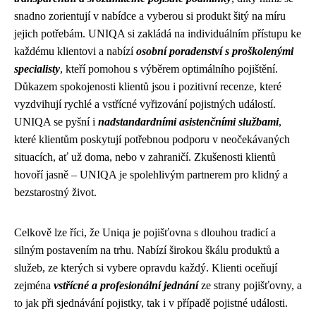
snadno zorientují v nabídce a vyberou si produkt šitý na míru
jejich potřebám. UNIQA si zakládá na individuálním přístupu ke
každému klientovi a nabízí
osobní poradenství s proškolenými
specialisty
, kteří pomohou s výběrem optimálního pojištění.
Důkazem spokojenosti klientů jsou i pozitivní recenze, které
vyzdvihují rychlé a vstřícné vyřizování pojistných událostí.
UNIQA se pyšní i
nadstandardními asistenčními službami
,
které klientům poskytují potřebnou podporu v neočekávaných
situacích, ať už doma, nebo v zahraničí. Zkušenosti klientů
hovoří jasně – UNIQA je spolehlivým partnerem pro klidný a
bezstarostný život.
Celkově lze říci, že Uniqa je pojišťovna s dlouhou tradicí a
silným postavením na trhu. Nabízí širokou škálu produktů a
služeb, ze kterých si vybere opravdu každý. Klienti oceňují
zejména
vstřícné a profesionální jednání
ze strany pojišťovny, a
to jak při sjednávání pojistky, tak i v případě pojistné události.