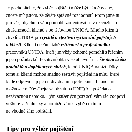
Je pochopitelné, že výběr pojištění může být náročný a vy
chcete mít jistotu, že děláte správné rozhodnutí. Proto jsme tu
pro vás, abychom vám pomohli zorientovat se v recenzích a
zkušenostech klientů s pojišťovnou UNIQA. Mnoho klientů
chválí UNIQA pro
rychlé a efektivní vyřizování pojistných
událostí
. Klienti oceňují také
vstřícnost a profesionalitu
pracovníků UNIQA, kteří jim vždy ochotně pomohli s řešením
jejich požadavků. Pozitivní ohlasy se objevují i na
širokou škálu
produktů a doplňkových služeb
, které UNIQA nabízí. Díky
tomu si klienti mohou snadno sestavit pojištění na míru, které
bude odpovídat jejich individuálním potřebám a finančním
možnostem. Neváhejte se obrátit na UNIQA a požádat o
nezávaznou nabídku. Tým zkušených poradců vám rád zodpoví
veškeré vaše dotazy a pomůže vám s výběrem toho
nejvhodnějšího pojištění.
Tipy pro výběr pojištění