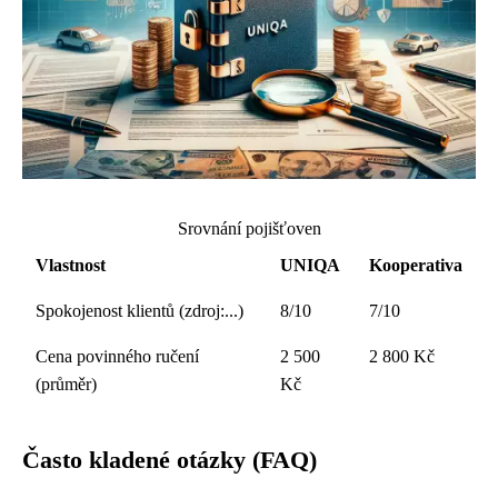
Srovnání pojišťoven
Vlastnost
UNIQA
Kooperativa
Spokojenost klientů (zdroj:...)
8/10
7/10
Cena povinného ručení
2 500
2 800 Kč
(průměr)
Kč
Často kladené otázky (FAQ)