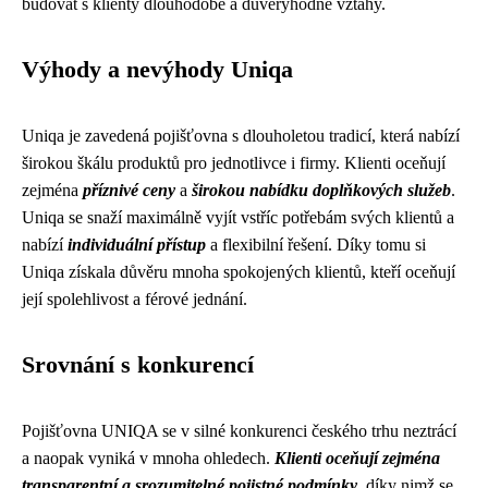
budovat s klienty dlouhodobé a důvěryhodné vztahy.
Výhody a nevýhody Uniqa
Uniqa je zavedená pojišťovna s dlouholetou tradicí, která nabízí
širokou škálu produktů pro jednotlivce i firmy. Klienti oceňují
zejména
příznivé ceny
a
širokou nabídku doplňkových služeb
.
Uniqa se snaží maximálně vyjít vstříc potřebám svých klientů a
nabízí
individuální přístup
a flexibilní řešení. Díky tomu si
Uniqa získala důvěru mnoha spokojených klientů, kteří oceňují
její spolehlivost a férové jednání.
Srovnání s konkurencí
Pojišťovna UNIQA se v silné konkurenci českého trhu neztrácí
a naopak vyniká v mnoha ohledech.
Klienti oceňují zejména
transparentní a srozumitelné pojistné podmínky
, díky nimž se