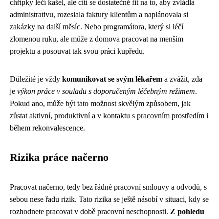
chřipky léčí kašel, ale cítí se dostatečně fit na to, aby zvládla
administrativu, rozeslala faktury klientům a naplánovala si
zakázky na další měsíc. Nebo programátora, který si léčí
zlomenou ruku, ale může z domova pracovat na menším
projektu a posouvat tak svou práci kupředu.
Důležité je vždy
komunikovat se svým lékařem
a zvážit, zda
je
výkon práce v souladu s doporučeným léčebným režimem
.
Pokud ano, může být tato možnost skvělým způsobem, jak
zůstat aktivní, produktivní a v kontaktu s pracovním prostředím i
během rekonvalescence.
Rizika práce načerno
Pracovat načerno, tedy bez řádné pracovní smlouvy a odvodů, s
sebou nese řadu rizik. Tato rizika se ještě násobí v situaci, kdy se
rozhodnete pracovat v době pracovní neschopnosti.
Z pohledu