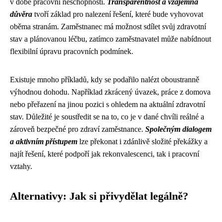
v době pracovní neschopnosti.
Transparentnost a vzájemná
důvěra
tvoří základ pro nalezení řešení, které bude vyhovovat
oběma stranám. Zaměstnanec má možnost sdílet svůj zdravotní
stav a plánovanou léčbu, zatímco zaměstnavatel může nabídnout
flexibilní úpravu pracovních podmínek.
Existuje mnoho příkladů, kdy se podařilo nalézt oboustranně
výhodnou dohodu. Například zkrácený úvazek, práce z domova
nebo přeřazení na jinou pozici s ohledem na aktuální zdravotní
stav. Důležité je soustředit se na to, co je v dané chvíli reálné a
zároveň bezpečné pro zdraví zaměstnance.
Společným dialogem
a aktivním přístupem
lze překonat i zdánlivě složité překážky a
najít řešení, které podpoří jak rekonvalescenci, tak i pracovní
vztahy.
Alternativy: Jak si přivydělat legálně?