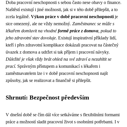
Doba pracovní neschopnosti s sebou často nese obavy o finance.
Naštěstí existují i ​​jiné možnosti, jak si v této době přilepšit, a to
zcela legálně.
Výkon práce v době pracovní neschopnosti
je
sice omezený, ale ne vždy nemožný.
Zaměstnanec se může s
lékařem domluvit na vhodné
formě práce z domova
, pokud to
jeho zdravotní stav dovoluje.
Existují inspirativní příklady lidí,
kteří i přes zdravotní komplikace dokázali pracovat na částečný
úvazek z domova a udržet si tak příjem i pracovní návyky.
Důležité je však vždy brát ohled na své zdraví a nezahltit se
prací.
Správným přístupem a komunikací s lékařem i
zaměstnavatelem lze i v době pracovní neschopnosti najít
způsoby, jak se realizovat a finančně si přilepšit.
Shrnutí: Bezpečnost především
V dnešní době se čím dál více setkáváme s flexibilními formami
práce a možností sladit pracovní život s osobními potřebami. I v