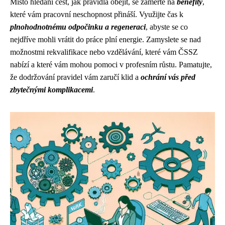
Místo hledání cest, jak pravidla obejít, se zaměřte na
benefity
,
které vám pracovní neschopnost přináší. Využijte čas k
plnohodnotnému odpočinku a regeneraci
, abyste se co
nejdříve mohli vrátit do práce plní energie. Zamyslete se nad
možnostmi rekvalifikace nebo vzdělávání, které vám ČSSZ
nabízí a které vám mohou pomoci v profesním růstu. Pamatujte,
že dodržování pravidel vám zaručí klid a
ochrání vás před
zbytečnými komplikacemi
.