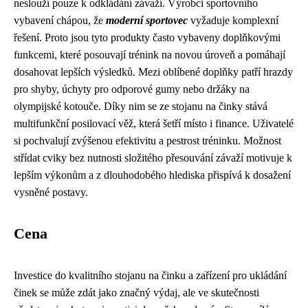
neslouží pouze k odkládání závaží. Výrobci sportovního
vybavení chápou, že
moderní sportovec
vyžaduje komplexní
řešení. Proto jsou tyto produkty často vybaveny doplňkovými
funkcemi, které posouvají trénink na novou úroveň a pomáhají
dosahovat lepších výsledků. Mezi oblíbené doplňky patří hrazdy
pro shyby, úchyty pro odporové gumy nebo držáky na
olympijské kotouče. Díky nim se ze stojanu na činky stává
multifunkční posilovací věž, která šetří místo i finance. Uživatelé
si pochvalují zvýšenou efektivitu a pestrost tréninku. Možnost
střídat cviky bez nutnosti složitého přesouvání závaží motivuje k
lepším výkonům a z dlouhodobého hlediska přispívá k dosažení
vysněné postavy.
Cena
Investice do kvalitního stojanu na činku a zařízení pro ukládání
činek se může zdát jako značný výdaj, ale ve skutečnosti