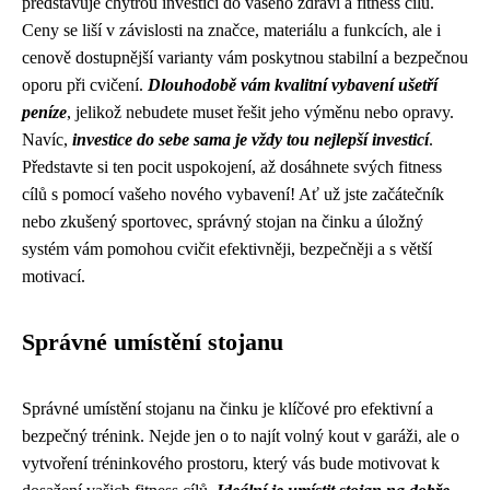
představuje chytrou investici do vašeho zdraví a fitness cílů.
Ceny se liší v závislosti na značce, materiálu a funkcích, ale i
cenově dostupnější varianty vám poskytnou stabilní a bezpečnou
oporu při cvičení.
Dlouhodobě vám kvalitní vybavení ušetří
peníze
, jelikož nebudete muset řešit jeho výměnu nebo opravy.
Navíc,
investice do sebe sama je vždy tou nejlepší investicí
.
Představte si ten pocit uspokojení, až dosáhnete svých fitness
cílů s pomocí vašeho nového vybavení! Ať už jste začátečník
nebo zkušený sportovec, správný stojan na činku a úložný
systém vám pomohou cvičit efektivněji, bezpečněji a s větší
motivací.
Správné umístění stojanu
Správné umístění stojanu na činku je klíčové pro efektivní a
bezpečný trénink. Nejde jen o to najít volný kout v garáži, ale o
vytvoření tréninkového prostoru, který vás bude motivovat k