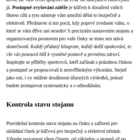
já.
Postupné zvyšování zátěže
je klíčem k dosažení vašich
fitness cílů a tyto nástroje vám umožní dělat to bezpečně a
efektivně. Představte si ten pocit, kdy poprvé zvednete váhu, o
které se vám dříve ani nesnilo! S precizním nastavením stojanu a
organizovaným prostorem pro vaše činky se tento sen stává
skutečností.
Každý přidaný kilogram, každý další opakování, to
vše vás posouvá blíž k vysněné postavě a pevnému zdraví.
Inspirujte se příběhy sportovců, kteří začínali s prázdnou činkou
a postupně se propracovali k neuvěřitelným výkonům. Stejně
jako oni, i vy můžete dosáhnout úžasných výsledků, pokud
budete postupovat systematicky a s odhodláním.
Kontrola stavu stojanu
Pravidelná kontrola stavu stojanu na činku a zařízení pro
ukládání činek je klíčová pro bezpečný a efektivní trénink.
Věnujte pozornost všem částem, od základny a stojanů až po