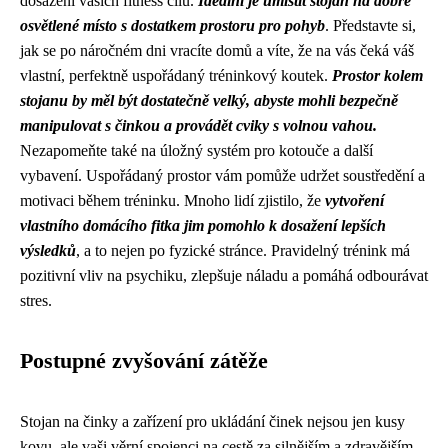
dosažení vašich fitness cílů.
Ideální je umístit stojan na dobře
osvětlené místo s dostatkem prostoru pro pohyb
. Představte si,
jak se po náročném dni vracíte domů a víte, že na vás čeká váš
vlastní, perfektně uspořádaný tréninkový koutek.
Prostor kolem
stojanu by měl být dostatečně velký, abyste mohli bezpečně
manipulovat s činkou a provádět cviky s volnou vahou.
Nezapomeňte také na úložný systém pro kotouče a další
vybavení. Uspořádaný prostor vám pomůže udržet soustředění a
motivaci během tréninku. Mnoho lidí zjistilo, že
vytvoření
vlastního domácího fitka jim pomohlo k dosažení lepších
výsledků
, a to nejen po fyzické stránce. Pravidelný trénink má
pozitivní vliv na psychiku, zlepšuje náladu a pomáhá odbourávat
stres.
Postupné zvyšování zátěže
Stojan na činky a zařízení pro ukládání činek nejsou jen kusy
kovu, ale vaši věrní spojenci na cestě za silnějším a zdravějším