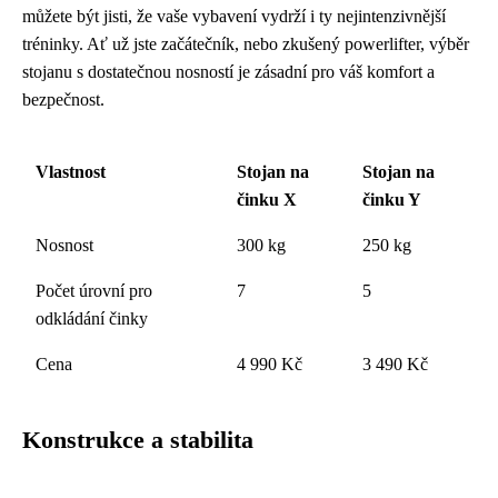
můžete být jisti, že vaše vybavení vydrží i ty nejintenzivnější
tréninky. Ať už jste začátečník, nebo zkušený powerlifter, výběr
stojanu s dostatečnou nosností je zásadní pro váš komfort a
bezpečnost.
Vlastnost
Stojan na
Stojan na
činku X
činku Y
Nosnost
300 kg
250 kg
Počet úrovní pro
7
5
odkládání činky
Cena
4 990 Kč
3 490 Kč
Konstrukce a stabilita