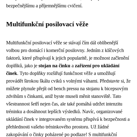
bezpečnějšímu a příjemnějšímu cvičení.
Multifunkční posilovací věže
Multifunkční posilovací věže se stávají čím dál oblíbenější
volbou pro domácí i komerční posilovny. Jedním z klíčových
faktorů, které přispívají k jejich popularitě, je možnost začlenění
doplňků, jako je
stojan na činku
a
zařízení pro ukládání
činek
. Tyto doplňky rozšiřují funkčnost věže a umožňují
provádět širokou škálu cviků s volnými váhami. Představte si, že
můžete plynule přejít od bench pressu na stojanu k bicepsovým
zdvihům s činkami, aniž byste museli měnit stanoviště. Tato
všestrannost šetří nejen čas, ale také pomáhá udržet intenzitu
tréninku a dosáhnout lepších výsledků. Navíc, organizované
ukládání činek v integrovaném systému přispívá k bezpečnosti a
přehlednosti vašeho tréninkového prostoru. Už žádné
zakopávání o činky poházené po podlaze! S multifunkční