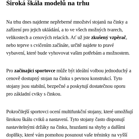
Široká škála modelů na trhu
Na trhu dnes najdeme nepřeberné množství stojanů na činky a
zařízení pro jejich ukládání, a to ve všech možných tvarech,
velikostech a cenových relacích. Ať už jste
zkušený vzpěrač
,
nebo teprve s cvičením začínáte, určitě najdete to pravé
vybavení, které bude vyhovovat vašim potřebám a možnostem.
Pro
začínající sportovce
může být ideální volbou jednoduchý a
cenově dostupný stojan na činku s pevnou konstrukcí. Tyto
stojany jsou stabilní, bezpečné a poskytují dostatečnou oporu
pro základní cviky s činkou.
Pokročilejší sportovci ocení multifunkční stojany, které umožňují
širokou škálu cviků a nastavení. Tyto stojany často disponují
nastavitelnými držáky na činku, hrazdami na shyby a dalšími
doplňky, které vám pomohou posunout vaše tréninky na vyšší