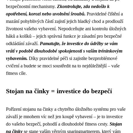
bezpečnostní mechanismy.
Zkontrolujte, zda nedošlo k
opotřebení, korozi nebo uvolnění šroubů.
Pravidelné čištění a
mazání pohyblivých částí zajistí jejich hladký chod a prodlouží
životnost vašeho vybavení. Nepodceňujte ani kontrolu úložných
háků a kolíků – jejich správná funkce je zásadní pro bezpečné
odkládání závaží.
Pamatujte, že investice do údržby se vám
vrátí v podobě dlouhodobé spokojenosti s vaším tréninkovým
vybavením.
Díky pravidelné péči si zajistíte bezproblémové
cvičení a budete se moci soustředit na to nejdůležitější – vaše
fitness cíle.
Stojan na činky = investice do bezpečí
Pořízení stojanu na činky a chytrého úložného systému pro vaše
závaží je mnohem víc než jen koupě vybavení – je to investice
do vašeho bezpečí, pohodlí a dlouhodobé fitness cesty.
Stojan
na činky
se stane vaším věrným sparingpartnerem, který vám