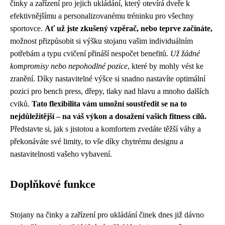
činky a zařízení pro jejich ukládání, který otevírá dveře k
efektivnějšímu a personalizovanému tréninku pro všechny
sportovce.
Ať už jste zkušený vzpěrač, nebo teprve začínáte,
možnost přizpůsobit si výšku stojanu vašim individuálním
potřebám a typu cvičení přináší nespočet benefitů.
Už žádné
kompromisy nebo nepohodlné pozice
, které by mohly vést ke
zranění. Díky nastavitelné výšce si snadno nastavíte optimální
pozici pro bench press, dřepy, tlaky nad hlavu a mnoho dalších
cviků.
Tato flexibilita vám umožní soustředit se na to
nejdůležitější – na váš výkon a dosažení vašich fitness cílů.
Představte si, jak s jistotou a komfortem zvedáte těžší váhy a
překonáváte své limity, to vše díky chytrému designu a
nastavitelnosti vašeho vybavení.
Doplňkové funkce
Stojany na činky a zařízení pro ukládání činek dnes již dávno