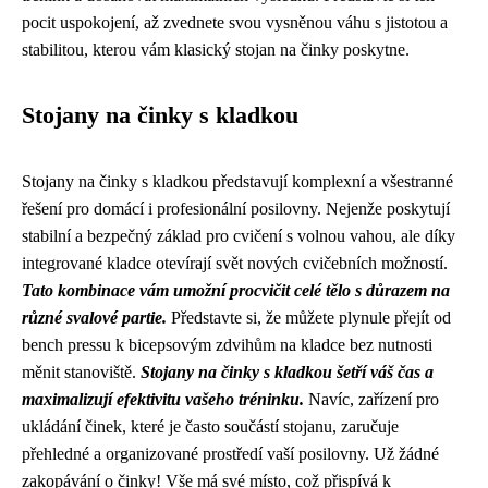
pocit uspokojení, až zvednete svou vysněnou váhu s jistotou a
stabilitou, kterou vám klasický stojan na činky poskytne.
Stojany na činky s kladkou
Stojany na činky s kladkou představují komplexní a všestranné
řešení pro domácí i profesionální posilovny. Nejenže poskytují
stabilní a bezpečný základ pro cvičení s volnou vahou, ale díky
integrované kladce otevírají svět nových cvičebních možností.
Tato kombinace vám umožní procvičit celé tělo s důrazem na
různé svalové partie.
Představte si, že můžete plynule přejít od
bench pressu k bicepsovým zdvihům na kladce bez nutnosti
měnit stanoviště.
Stojany na činky s kladkou šetří váš čas a
maximalizují efektivitu vašeho tréninku.
Navíc, zařízení pro
ukládání činek, které je často součástí stojanu, zaručuje
přehledné a organizované prostředí vaší posilovny. Už žádné
zakopávání o činky! Vše má své místo, což přispívá k