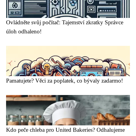
Ovládněte svůj počítač: Tajemství zkratky Správce
úloh odhaleno!
Pamatujete? Věci za poplatek, co bývaly zadarmo!
Kdo peče chleba pro United Bakeries? Odhalujeme