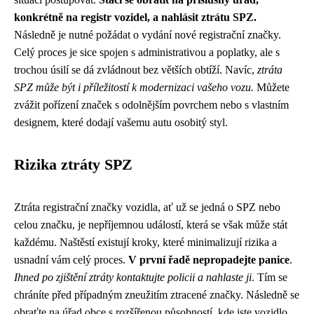
konkrétně na registr vozidel, a nahlásit ztrátu SPZ.
Následně je nutné požádat o vydání nové registrační značky.
Celý proces je sice spojen s administrativou a poplatky, ale s
trochou úsilí se dá zvládnout bez větších obtíží. Navíc,
ztráta
SPZ může být i příležitostí k modernizaci vašeho vozu.
Můžete
zvážit pořízení značek s odolnějším povrchem nebo s vlastním
designem, které dodají vašemu autu osobitý styl.
Rizika ztráty SPZ
Ztráta registrační značky vozidla, ať už se jedná o SPZ nebo
celou značku, je nepříjemnou událostí, která se však může stát
každému. Naštěstí existují kroky, které minimalizují rizika a
usnadní vám celý proces.
V první řadě nepropadejte panice
.
Ihned po zjištění ztráty kontaktujte policii a nahlaste ji
. Tím se
chráníte před případným zneužitím ztracené značky. Následně se
obraťte na úřad obce s rozšířenou působností, kde jste vozidlo