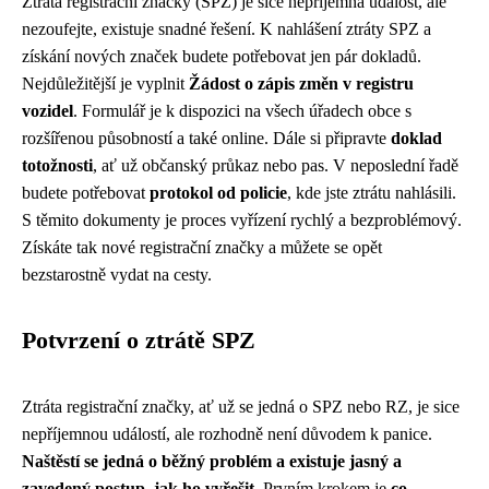
Ztráta registrační značky (SPZ) je sice nepříjemná událost, ale
nezoufejte, existuje snadné řešení. K nahlášení ztráty SPZ a
získání nových značek budete potřebovat jen pár dokladů.
Nejdůležitější je vyplnit
Žádost o zápis změn v registru
vozidel
. Formulář je k dispozici na všech úřadech obce s
rozšířenou působností a také online. Dále si připravte
doklad
totožnosti
, ať už občanský průkaz nebo pas. V neposlední řadě
budete potřebovat
protokol od policie
, kde jste ztrátu nahlásili.
S těmito dokumenty je proces vyřízení rychlý a bezproblémový.
Získáte tak nové registrační značky a můžete se opět
bezstarostně vydat na cesty.
Potvrzení o ztrátě SPZ
Ztráta registrační značky, ať už se jedná o SPZ nebo RZ, je sice
nepříjemnou událostí, ale rozhodně není důvodem k panice.
Naštěstí se jedná o běžný problém a existuje jasný a
zavedený postup, jak ho vyřešit.
Prvním krokem je
co