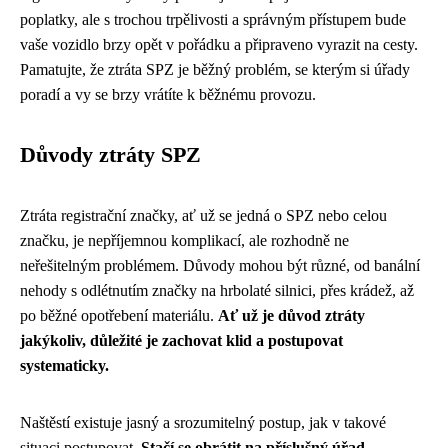
poplatky, ale s trochou trpělivosti a správným přístupem bude
vaše vozidlo brzy opět v pořádku a připraveno vyrazit na cesty.
Pamatujte, že ztráta SPZ je běžný problém, se kterým si úřady
poradí a vy se brzy vrátíte k běžnému provozu.
Důvody ztráty SPZ
Ztráta registrační značky, ať už se jedná o SPZ nebo celou
značku, je nepříjemnou komplikací, ale rozhodně ne
neřešitelným problémem. Důvody mohou být různé, od banální
nehody s odlétnutím značky na hrbolaté silnici, přes krádež, až
po běžné opotřebení materiálu.
Ať už je důvod ztráty
jakýkoliv, důležité je zachovat klid a postupovat
systematicky.
Naštěstí existuje jasný a srozumitelný postup, jak v takové
situaci postupovat.
Stačí se obrátit na příslušný úřad,