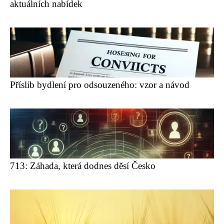
aktuálních nabídek
Příslib bydlení pro odsouzeného: vzor a návod
713: Záhada, která dodnes děsí Česko