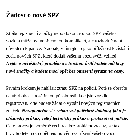
Žádost o nové SPZ
Ztráta registrační značky nebo dokonce obou SPZ vašeho
vozidla může být nepříjemnou komplikací, ale rozhodně není
důvodem k panice. Naopak, vnímejte to jako příležitost k získání
zcela nových SPZ, které dodají vašemu vozu svěží vzhled.
Nejde o neřešitelný problém a s trochou úsilí budete mít brzy
nové značky a budete moci opět bez omezení vyrazit na cesty.
Prvním krokem je nahlásit ztrátu SPZ na policii. Poté se obraťte
na úřad obce s rozšířenou působností, kde jste vozidlo
registrovali. Zde budete žádat o vydání nových registračních
značek.
Nezapomeňte si s sebou vzít potřebné doklady, jako je
občanský průkaz, velký technický průkaz a protokol od policie.
Celý proces je poměrně rychlý a bezproblémový a vy se tak
brzy budete moci opět naplno věnovat řízení vašeho vozu.