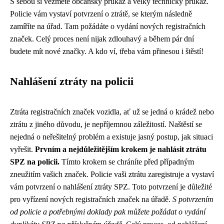
S sebou si vezměte občanský průkaz a velký technický průkaz.
Policie vám vystaví potvrzení o ztrátě, se kterým následně
zamíříte na úřad. Tam požádáte o vydání nových registračních
značek. Celý proces není nijak zdlouhavý a během pár dní
budete mít nové značky. A kdo ví, třeba vám přinesou i štěstí!
Nahlášení ztráty na policii
Ztráta registračních značek vozidla, ať už se jedná o krádež nebo
ztrátu z jiného důvodu, je nepříjemnou záležitostí. Naštěstí se
nejedná o neřešitelný problém a existuje jasný postup, jak situaci
vyřešit.
Prvním a nejdůležitějším krokem je nahlásit ztrátu
SPZ na policii.
Tímto krokem se chráníte před případným
zneužitím vašich značek. Policie vaši ztrátu zaregistruje a vystaví
vám potvrzení o nahlášení ztráty SPZ. Toto potvrzení je důležité
pro vyřízení nových registračních značek na úřadě.
S potvrzením
od policie a potřebnými doklady pak můžete požádat o vydání