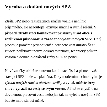
Výroba a dodání nových SPZ
Ztráta SPZ nebo registračních značek vozidla není nic
příjemného, ale nezoufejte, existuje snadné a rychlé řešení.
V
případě ztráty stačí kontaktovat příslušný úřad obce s
rozšířenou působností a zažádat o vydání nových SPZ.
Celý
proces je poměrně jednoduchý a
nezabere vám mnoho času
.
Budete potřebovat pouze doklad totožnosti, technický průkaz
vozidla a doklad o ohlášení ztráty SPZ na policii.
Nové značky obdržíte s novou kombinací čísel a písmen, vaše
stávající SPZ bude zneplatněna. Díky moderním technologiím je
výroba nových značek otázkou chvilky
a vy tak můžete
brzy
znovu vyrazit na cesty se svým vozem.
Ať už se chystáte na
dovolenou, pracovní cestu nebo jen tak na výlet, s novými SPZ
budete mít o starost méně.