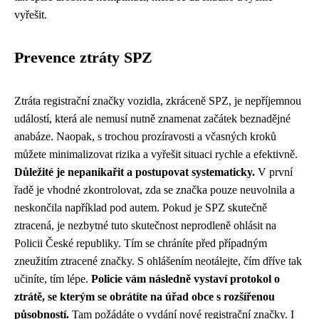
vyřešit.
Prevence ztráty SPZ
Ztráta registrační značky vozidla, zkráceně SPZ, je nepříjemnou
událostí, která ale nemusí nutně znamenat začátek beznadějné
anabáze. Naopak, s trochou prozíravosti a včasných kroků
můžete minimalizovat rizika a vyřešit situaci rychle a efektivně.
Důležité je nepanikařit a postupovat systematicky.
V první
řadě je vhodné zkontrolovat, zda se značka pouze neuvolnila a
neskončila například pod autem. Pokud je SPZ skutečně
ztracená, je nezbytné tuto skutečnost neprodleně ohlásit na
Policii České republiky. Tím se chráníte před případným
zneužitím ztracené značky. S ohlášením neotálejte, čím dříve tak
učiníte, tím lépe.
Policie vám následně vystaví protokol o
ztrátě, se kterým se obrátíte na úřad obce s rozšířenou
působností.
Tam požádáte o vydání nové registrační značky. I