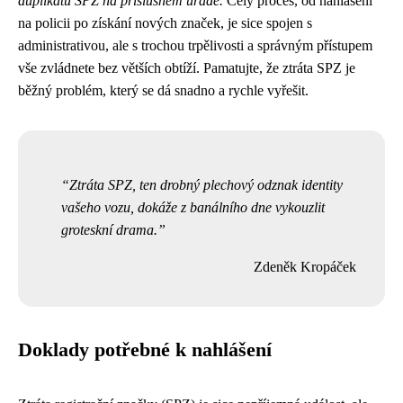
duplikátu SPZ na příslušném úřadě.
Celý proces, od nahlášení
na policii po získání nových značek, je sice spojen s
administrativou, ale s trochou trpělivosti a správným přístupem
vše zvládnete bez větších obtíží. Pamatujte, že ztráta SPZ je
běžný problém, který se dá snadno a rychle vyřešit.
Ztráta SPZ, ten drobný plechový odznak identity
vašeho vozu, dokáže z banálního dne vykouzlit
groteskní drama.
Zdeněk Kropáček
Doklady potřebné k nahlášení