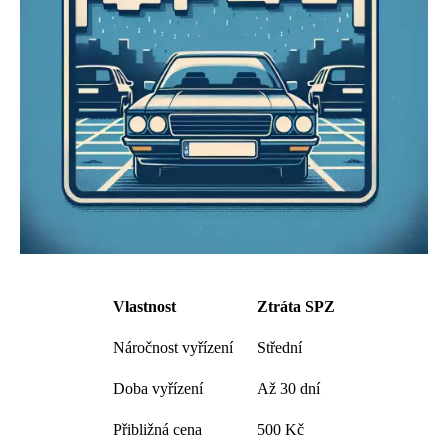
Vlastnost
Ztráta SPZ
Náročnost vyřízení
Střední
Doba vyřízení
Až 30 dní
Přibližná cena
500 Kč