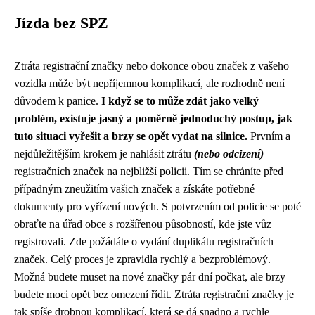
Jízda bez SPZ
Ztráta registrační značky nebo dokonce obou značek z vašeho
vozidla může být nepříjemnou komplikací, ale rozhodně není
důvodem k panice.
I když se to může zdát jako velký
problém, existuje jasný a poměrně jednoduchý postup, jak
tuto situaci vyřešit a brzy se opět vydat na silnice.
Prvním a
nejdůležitějším krokem je nahlásit ztrátu
(nebo odcizení)
registračních značek na nejbližší policii. Tím se chráníte před
případným zneužitím vašich značek a získáte potřebné
dokumenty pro vyřízení nových. S potvrzením od policie se poté
obraťte na úřad obce s rozšířenou působností, kde jste vůz
registrovali. Zde požádáte o vydání duplikátu registračních
značek. Celý proces je zpravidla rychlý a bezproblémový.
Možná budete muset na nové značky pár dní počkat, ale brzy
budete moci opět bez omezení řídit. Ztráta registrační značky je
tak spíše drobnou komplikací, která se dá snadno a rychle