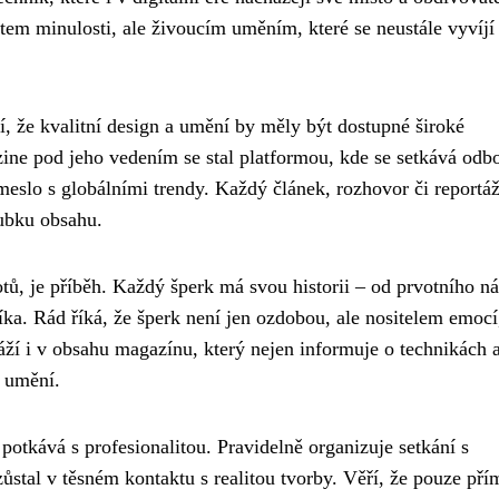
ktem minulosti, ale živoucím uměním, které se neustále vyvíjí
, že kvalitní design a umění by měly být dostupné široké
ine pod jeho vedením se stal platformou, kde se setkává odb
emeslo s globálními trendy. Každý článek, rozhovor či reportáž
oubku obsahu.
tů, je příběh. Každý šperk má svou historii – od prvotního n
níka. Rád říká, že šperk není jen ozdobou, ale nositelem emocí
áží i v obsahu magazínu, který nejen informuje o technikách 
h umění.
 potkává s profesionalitou. Pravidelně organizuje setkání s
zůstal v těsném kontaktu s realitou tvorby. Věří, že pouze pří