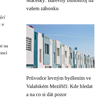
Macešky: Barevný ohňostroj na
vašem záhonku
ící
i a
mi na
oucí
Průvodce levným bydlením ve
Valašském Meziříčí: Kde hledat
a na co si dát pozor