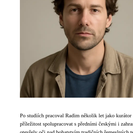
Po studiích pracoval Radim několik let jako kurátor
příležitost spolupracovat s předními českými i zahra
otevřely oči nad bohatstvím tradičních řemeslných te