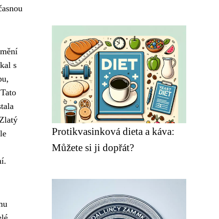
časnou
umění
kal s
pu,
 Tato
tala
Zlatý
Protikvasinková dieta a káva:
le
Můžete si ji dopřát?
í.
 mu
lé.