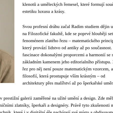
klenotů a uměleckých řemesel, které formují sou
estetiku luxusu a krásy.
Svou profesní dráhu začal Radim studiem dějin 
na Filozofické fakultě, kde se poprvé hlouběji set
fenoménem zlatého řezu – matematického princi
který provází lidstvo od antiky až po současnost.
fascinace dokonalými proporcemi a harmonií se s
základním kamenem jeho editorialního přístupu. 
řez pro něj není pouze matematickým vzorcem, a
filosofií, která prostupuje vším krásným – od
architektury přes malířství až po šperkařské uměn
 v prestižní galerii zaměřené na užité umění a design. Zde měl
ničními zlatníky, šperkaři a designéry. Právě tyto zkušenosti
chnik, které i v digitální éře nacházejí své místo a obdivovate