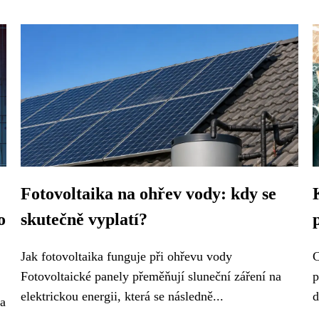
Fotovoltaika na ohřev vody: kdy se
o
skutečně vyplatí?
Jak fotovoltaika funguje při ohřevu vody
C
Fotovoltaické panely přeměňují sluneční záření na
p
elektrickou energii, která se následně...
d
 a