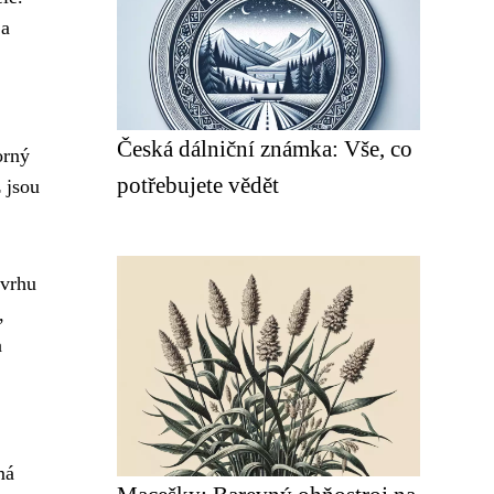
 a
Česká dálniční známka: Vše, co
orný
potřebujete vědět
 jsou
ávrhu
,
a
má