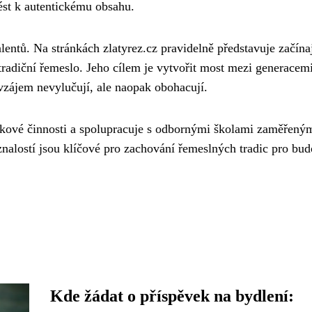
ést k autentickému obsahu.
ntů. Na stránkách zlatyrez.cz pravidelně představuje začínaj
a tradiční řemeslo. Jeho cílem je vytvořit most mezi generacem
avzájem nevylučují, ale naopak obohacují.
kové činnosti a spolupracuje s odbornými školami zaměřený
 znalostí jsou klíčové pro zachování řemeslných tradic pro bud
Kde žádat o příspěvek na bydlení: