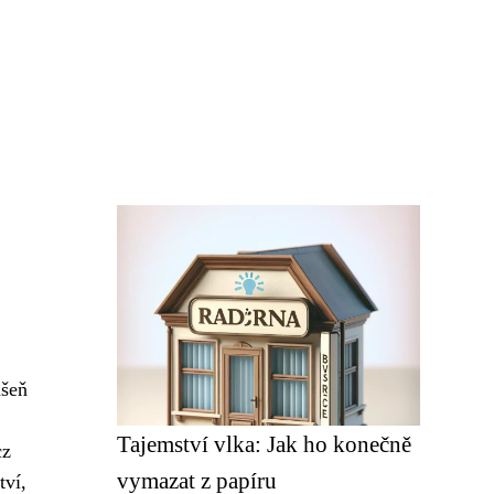
ášeň
Tajemství vlka: Jak ho konečně
cz
vymazat z papíru
tví,