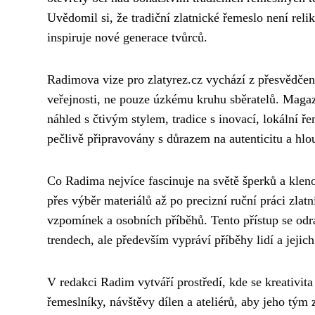
Uvědomil si, že tradiční zlatnické řemeslo není reli
inspiruje nové generace tvůrců.
Radimova vize pro zlatyrez.cz vychází z přesvědčení
veřejnosti, ne pouze úzkému kruhu sběratelů. Magaz
náhled s čtivým stylem, tradice s inovací, lokální ř
pečlivě připravovány s důrazem na autenticitu a hl
Co Radima nejvíce fascinuje na světě šperků a kleno
přes výběr materiálů až po precizní ruční práci zlat
vzpomínek a osobních příběhů. Tento přístup se odr
trendech, ale především vypráví příběhy lidí a jejic
V redakci Radim vytváří prostředí, kde se kreativita
řemeslníky, návštěvy dílen a ateliérů, aby jeho tým 