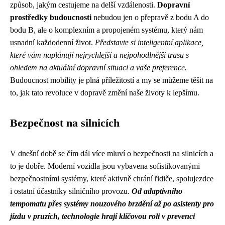
způsob, jakým cestujeme na delší vzdálenosti.
Dopravní
prostředky budoucnosti
nebudou jen o přepravě z bodu A do
bodu B, ale o komplexním a propojeném systému, který nám
usnadní každodenní život.
Představte si inteligentní aplikace,
které vám naplánují nejrychlejší a nejpohodlnější trasu s
ohledem na aktuální dopravní situaci a vaše preference.
Budoucnost mobility je plná příležitostí a my se můžeme těšit na
to, jak tato revoluce v dopravě změní naše životy k lepšímu.
Bezpečnost na silnicích
V dnešní době se čím dál více mluví o bezpečnosti na silnicích a
to je dobře. Moderní vozidla jsou vybavena sofistikovanými
bezpečnostními systémy, které aktivně chrání řidiče, spolujezdce
i ostatní účastníky silničního provozu.
Od adaptivního
tempomatu přes systémy nouzového brzdění až po asistenty pro
jízdu v pruzích, technologie hrají klíčovou roli v prevenci