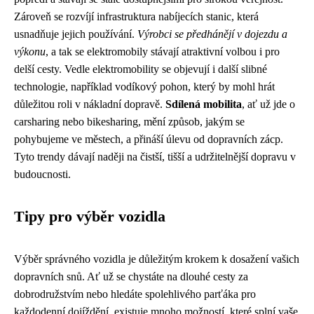
Zároveň se rozvíjí infrastruktura nabíjecích stanic, která
usnadňuje jejich používání.
Výrobci se předhánějí v dojezdu a
výkonu
, a tak se elektromobily stávají atraktivní volbou i pro
delší cesty. Vedle elektromobility se objevují i další slibné
technologie, například vodíkový pohon, který by mohl hrát
důležitou roli v nákladní dopravě.
Sdílená mobilita
, ať už jde o
carsharing nebo bikesharing, mění způsob, jakým se
pohybujeme ve městech, a přináší úlevu od dopravních zácp.
Tyto trendy dávají naději na čistší, tišší a udržitelnější dopravu v
budoucnosti.
Tipy pro výběr vozidla
Výběr správného vozidla je důležitým krokem k dosažení vašich
dopravních snů. Ať už se chystáte na dlouhé cesty za
dobrodružstvím nebo hledáte spolehlivého parťáka pro
každodenní dojíždění, existuje mnoho možností, které splní vaše