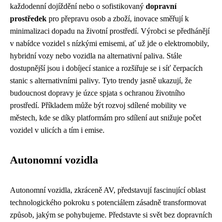
každodenní dojíždění nebo o sofistikovaný
dopravní
prostředek
pro přepravu osob a zboží, inovace směřují k
minimalizaci dopadu na životní prostředí. Výrobci se předhánějí
v nabídce vozidel s nízkými emisemi, ať už jde o elektromobily,
hybridní vozy nebo vozidla na alternativní paliva. Stále
dostupnější jsou i dobíjecí stanice a rozšiřuje se i síť čerpacích
stanic s alternativními palivy. Tyto trendy jasně ukazují, že
budoucnost dopravy je úzce spjata s ochranou životního
prostředí. Příkladem může být rozvoj sdílené mobility ve
městech, kde se díky platformám pro sdílení aut snižuje počet
vozidel v ulicích a tím i emise.
Autonomní vozidla
Autonomní vozidla, zkráceně AV, představují fascinující oblast
technologického pokroku s potenciálem zásadně transformovat
způsob, jakým se pohybujeme. Představte si svět bez dopravních