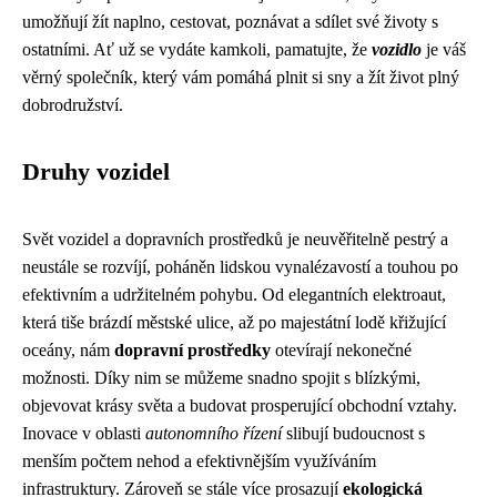
umožňují žít naplno, cestovat, poznávat a sdílet své životy s
ostatními. Ať už se vydáte kamkoli, pamatujte, že
vozidlo
je váš
věrný společník, který vám pomáhá plnit si sny a žít život plný
dobrodružství.
Druhy vozidel
Svět vozidel a dopravních prostředků je neuvěřitelně pestrý a
neustále se rozvíjí, poháněn lidskou vynalézavostí a touhou po
efektivním a udržitelném pohybu. Od elegantních elektroaut,
která tiše brázdí městské ulice, až po majestátní lodě křižující
oceány, nám
dopravní prostředky
otevírají nekonečné
možnosti. Díky nim se můžeme snadno spojit s blízkými,
objevovat krásy světa a budovat prosperující obchodní vztahy.
Inovace v oblasti
autonomního řízení
slibují budoucnost s
menším počtem nehod a efektivnějším využíváním
infrastruktury. Zároveň se stále více prosazují
ekologická