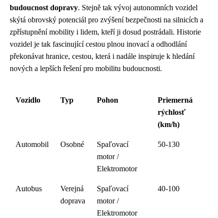
budoucnost dopravy
. Stejně tak vývoj autonomních vozidel
skýtá obrovský potenciál pro zvýšení bezpečnosti na silnicích a
zpřístupnění mobility i lidem, kteří ji dosud postrádali. Historie
vozidel je tak fascinující cestou plnou inovací a odhodlání
překonávat hranice, cestou, která i nadále inspiruje k hledání
nových a lepších řešení pro mobilitu budoucnosti.
Vozidlo
Typ
Pohon
Priemerná
rýchlosť
(km/h)
Automobil
Osobné
Spaľovací
50-130
motor /
Elektromotor
Autobus
Verejná
Spaľovací
40-100
doprava
motor /
Elektromotor