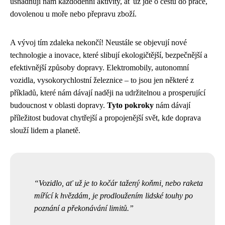
usnadňují nám každodenní aktivity, ať už jde o cestu do práce,
dovolenou u moře nebo přepravu zboží.
A vývoj tím zdaleka nekončí! Neustále se objevují nové
technologie a inovace, které slibují ekologičtější, bezpečnější a
efektivnější způsoby dopravy. Elektromobily, autonomní
vozidla, vysokorychlostní železnice – to jsou jen některé z
příkladů, které nám dávají naději na udržitelnou a prosperující
budoucnost v oblasti dopravy.
Tyto pokroky
nám dávají
příležitost budovat chytřejší a propojenější svět, kde doprava
slouží lidem a planetě.
Vozidlo, ať už je to kočár tažený koňmi, nebo raketa
mířící k hvězdám, je prodloužením lidské touhy po
poznání a překonávání limitů.