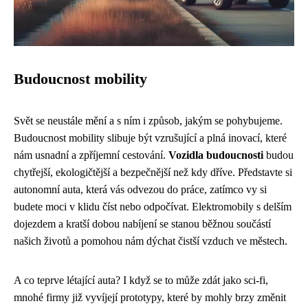
Budoucnost mobility
Svět se neustále mění a s ním i způsob, jakým se pohybujeme.
Budoucnost mobility slibuje být vzrušující a plná inovací, které
nám usnadní a zpříjemní cestování.
Vozidla budoucnosti
budou
chytřejší, ekologičtější a bezpečnější než kdy dříve. Představte si
autonomní auta, která vás odvezou do práce, zatímco vy si
budete moci v klidu číst nebo odpočívat. Elektromobily s delším
dojezdem a kratší dobou nabíjení se stanou běžnou součástí
našich životů a pomohou nám dýchat čistší vzduch ve městech.
A co teprve létající auta? I když se to může zdát jako sci-fi,
mnohé firmy již vyvíjejí prototypy, které by mohly brzy změnit