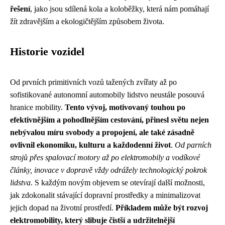
řešení
, jako jsou sdílená kola a koloběžky, která nám pomáhají
žít zdravějším a ekologičtějším způsobem života.
Historie vozidel
Od prvních primitivních vozů tažených zvířaty až po
sofistikované autonomní automobily lidstvo neustále posouvá
hranice mobility.
Tento vývoj, motivovaný touhou po
efektivnějším a pohodlnějším cestování, přinesl světu nejen
nebývalou míru svobody a propojení, ale také zásadně
ovlivnil ekonomiku, kulturu a každodenní život
.
Od parních
strojů přes spalovací motory až po elektromobily a vodíkové
články, inovace v dopravě vždy odrážely technologický pokrok
lidstva
. S každým novým objevem se otevírají další možnosti,
jak zdokonalit stávající dopravní prostředky a minimalizovat
jejich dopad na životní prostředí.
Příkladem může být rozvoj
elektromobility, který slibuje čistší a udržitelnější