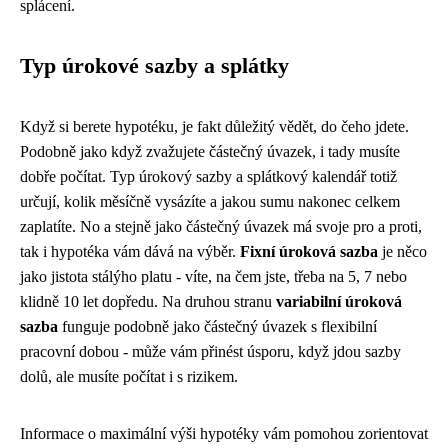
splácení.
Typ úrokové sazby a splátky
Když si berete hypotéku, je fakt důležitý vědět, do čeho jdete.
Podobně jako když zvažujete
částečný úvazek
, i tady musíte
dobře počítat. Typ úrokový sazby a splátkový kalendář totiž
určují, kolik měsíčně vysázíte a jakou sumu nakonec celkem
zaplatíte. No a stejně jako částečný úvazek má svoje pro a proti,
tak i hypotéka vám dává na výběr.
Fixní úroková sazba
je něco
jako jistota stálýho platu - víte, na čem jste, třeba na 5, 7 nebo
klidně 10 let dopředu. Na druhou stranu
variabilní úroková
sazba
funguje podobně jako částečný úvazek s flexibilní
pracovní dobou - může vám přinést úsporu, když jdou sazby
dolů, ale musíte počítat i s rizikem.
Informace o maximální výši hypotéky vám pomohou zorientovat