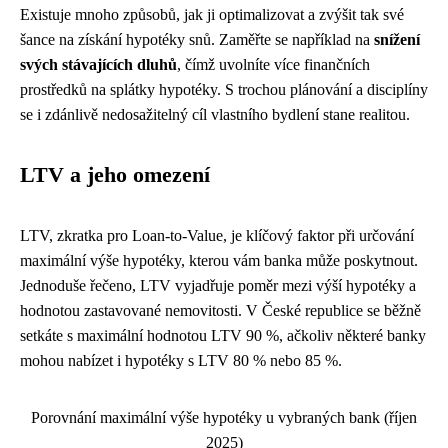
Existuje mnoho způsobů, jak ji optimalizovat a zvýšit tak své
šance na získání hypotéky snů. Zaměřte se například na
snížení
svých stávajících dluhů
, čímž uvolníte více finančních
prostředků na splátky hypotéky. S trochou plánování a disciplíny
se i zdánlivě nedosažitelný cíl vlastního bydlení stane realitou.
LTV a jeho omezení
LTV, zkratka pro Loan-to-Value, je klíčový faktor při určování
maximální výše hypotéky, kterou vám banka může poskytnout.
Jednoduše řečeno, LTV vyjadřuje poměr mezi výší hypotéky a
hodnotou zastavované nemovitosti. V České republice se běžně
setkáte s maximální hodnotou LTV 90 %, ačkoliv některé banky
mohou nabízet i hypotéky s LTV 80 % nebo 85 %.
Porovnání maximální výše hypotéky u vybraných bank (říjen
2025)