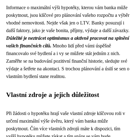
Informace o maximální výši hypotéky, kterou vám banka může
poskytnout, jsou klíčové pro plánování vašeho rozpočtu a výběr
vhodné nemovitosti. Nejde však jen o LTV. Banky posuzují i
další faktory, jako je vaše bonita, příjmy, výdaje a další závazky.
Důležité je neztrácet optimismus a aktivně pracovat na splnění
vašich finančních cílů.
Mnoho lidí před vámi úspěšně
financovalo své bydlení a i vy se můžete stát jedním z nich.
Zaměřte se na budování pozitivní finanční historie, sledujte své
výdaje a šetřete na akontaci. S trochou plánování a úsilí se sen o
vlastním bydlení stane realitou.
Vlastní zdroje a jejich důležitost
Při žádosti o hypotéku hrají vaše vlastní zdroje klíčovou roli v
určení maximální výše úvěru, který vám banka může
poskytnout. Čím více vlastních zdrojů máte k dispozici, tím
vyšší hypotéku můžete získat a tím snáze se vám bude