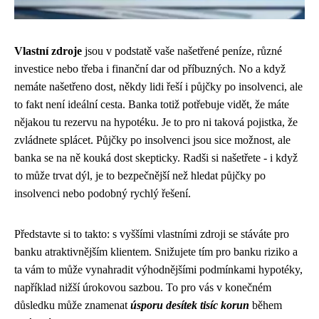
Vlastní zdroje
jsou v podstatě vaše našetřené peníze, různé
investice nebo třeba i finanční dar od příbuzných. No a když
nemáte našetřeno dost, někdy lidi řeší i
půjčky po insolvenci
, ale
to fakt není ideální cesta. Banka totiž potřebuje vidět, že máte
nějakou tu rezervu na hypotéku. Je to pro ni taková pojistka, že
zvládnete splácet. Půjčky po insolvenci jsou sice možnost, ale
banka se na ně kouká dost skepticky. Radši si našetřete - i když
to může trvat dýl, je to bezpečnější než hledat půjčky po
insolvenci nebo podobný rychlý řešení.
Představte si to takto: s vyššími vlastními zdroji se stáváte pro
banku atraktivnějším klientem. Snižujete tím pro banku riziko a
ta vám to může vynahradit výhodnějšími podmínkami hypotéky,
například nižší úrokovou sazbou. To pro vás v konečném
důsledku může znamenat
úsporu desítek tisíc korun
během