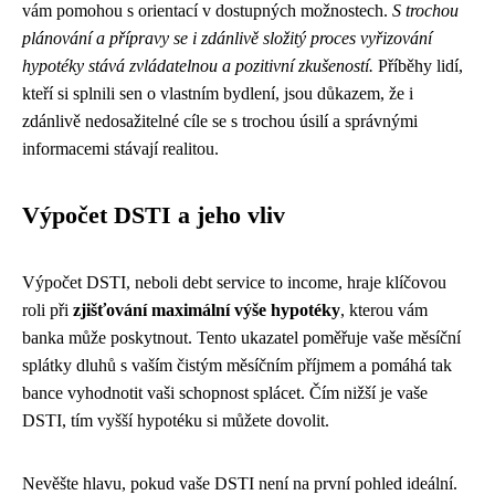
vám pomohou s orientací v dostupných možnostech.
S trochou
plánování a přípravy se i zdánlivě složitý proces vyřizování
hypotéky stává zvládatelnou a pozitivní zkušeností.
Příběhy lidí,
kteří si splnili sen o vlastním bydlení, jsou důkazem, že i
zdánlivě nedosažitelné cíle se s trochou úsilí a správnými
informacemi stávají realitou.
Výpočet DSTI a jeho vliv
Výpočet DSTI, neboli debt service to income, hraje klíčovou
roli při
zjišťování maximální výše hypotéky
, kterou vám
banka může poskytnout. Tento ukazatel poměřuje vaše měsíční
splátky dluhů s vaším čistým měsíčním příjmem a pomáhá tak
bance vyhodnotit vaši schopnost splácet. Čím nižší je vaše
DSTI, tím vyšší hypotéku si můžete dovolit.
Nevěšte hlavu, pokud vaše DSTI není na první pohled ideální.