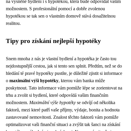
na vysněné bydlení i s hypotékou, která bude odpovídat vašim
možnostem. S profesionální pomocí a dobře zvolenou
hypotékou se tak sen o vlastním domově stává dosažitelnou
realitou.
Tipy pro získání nejlepší hypotéky
Snem mnoha z nás je vlastní bydlení a hypotéka je často tou
nejdostupnější cestou, jak si tento sen splnit. Předtím, než se do
hledání té pravé hypotéky pustíte, je důležité zjistit si informace
o
maximální výši hypotéky
, kterou vám banka může
poskytnout. Tato informace vám pomůže lépe se zorientovat na
trhu a zvolit si bydlení, které odpovídá vašim finančním
možnostem.
Maximální výše hypotéky
se odvíjí od několika
faktorů, mezi které patří vaše příjmy, výdaje, bonita a hodnota
zastavované nemovitosti. Znalost těchto faktorů vám pomůže
optimalizovat vaši finanční situaci a zvýšit tak šanci na získání