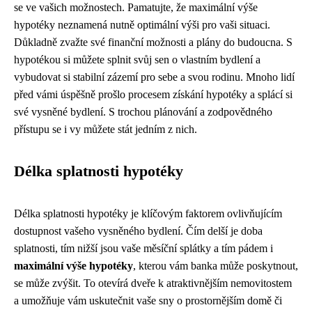
se ve vašich možnostech. Pamatujte, že maximální výše
hypotéky neznamená nutně optimální výši pro vaši situaci.
Důkladně zvažte své finanční možnosti a plány do budoucna. S
hypotékou si můžete splnit svůj sen o vlastním bydlení a
vybudovat si stabilní zázemí pro sebe a svou rodinu. Mnoho lidí
před vámi úspěšně prošlo procesem získání hypotéky a splácí si
své vysněné bydlení. S trochou plánování a zodpovědného
přístupu se i vy můžete stát jedním z nich.
Délka splatnosti hypotéky
Délka splatnosti hypotéky je klíčovým faktorem ovlivňujícím
dostupnost vašeho vysněného bydlení. Čím delší je doba
splatnosti, tím nižší jsou vaše měsíční splátky a tím pádem i
maximální výše hypotéky
, kterou vám banka může poskytnout,
se může zvýšit. To otevírá dveře k atraktivnějším nemovitostem
a umožňuje vám uskutečnit vaše sny o prostornějším domě či