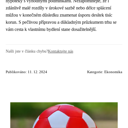
hypotéky s výhodnými podmínkami. Nezapomínejte, že i
zdánlivě malé rozdíly v úrokové sazbě nebo délce splácení
můžou v konečném důsledku znamenat úsporu desítek tisíc
korun. S pečlivou přípravou a důkladným průzkumem trhu se
vám cesta k vlastnímu bydlení stane dosažitelnější.
Našli jste v článku chybu?
Kontaktujte nás
Publikováno: 11. 12. 2024
Kategorie:
Ekonomika