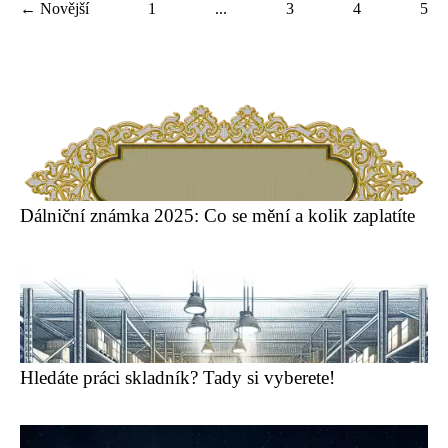
← Novější
1
...
3
4
5
Dálniční známka 2025: Co se mění a kolik zaplatíte
Hledáte práci skladník? Tady si vyberete!