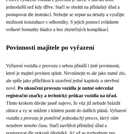
jednodušší než kdy dříve. Stačí se obrátit na příslušný úřad a
postupovat dle instrukcí. Nebojte se zeptat na detaily a využijte
možnosti konzultace s odborníky. S jejich pomocí zvládnete
veškeré formality hladce a bez zbytečných komplikací.
Povinnosti majitele po vyřazení
Vyřazení vozidla z provozu s sebou přináší i jisté povinnosti,
které je majitel povinen splnit. Nevnímejte to ale jako nutné zlo,
ale spíše jako příležitost k uzavření jedné kapitoly a otevření
nové.
Po ukončení provozu vozidla je nutné odevzdat
registrační značky a technický průkaz vozidla na úřad.
Tímto krokem dáváte jasně najevo, že vůz již nebude brázdit
silnice a vy se můžete s klidem pustit do dalších plánů.
Vyřazení
vozidla z provozu je poměrně jednoduchý proces, který vám
nezabere mnoho času.
Stačí navštívit příslušný úřad a
postupovat dle pokynů úředníků. Ať už se rozhodnete pro