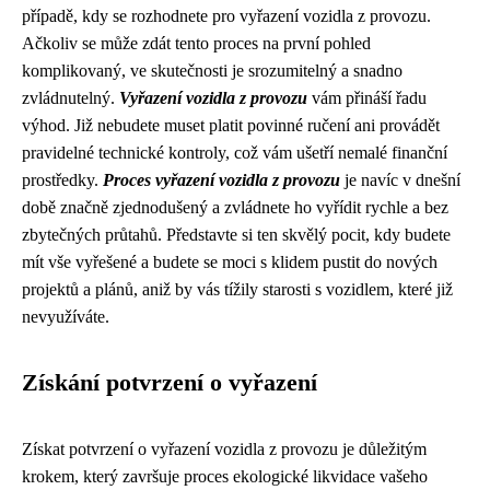
případě, kdy se rozhodnete pro vyřazení vozidla z provozu.
Ačkoliv se může zdát tento proces na první pohled
komplikovaný, ve skutečnosti je srozumitelný a snadno
zvládnutelný.
Vyřazení vozidla z provozu
vám přináší řadu
výhod. Již nebudete muset platit povinné ručení ani provádět
pravidelné technické kontroly, což vám ušetří nemalé finanční
prostředky.
Proces vyřazení vozidla z provozu
je navíc v dnešní
době značně zjednodušený a zvládnete ho vyřídit rychle a bez
zbytečných průtahů. Představte si ten skvělý pocit, kdy budete
mít vše vyřešené a budete se moci s klidem pustit do nových
projektů a plánů, aniž by vás tížily starosti s vozidlem, které již
nevyužíváte.
Získání potvrzení o vyřazení
Získat potvrzení o vyřazení vozidla z provozu je důležitým
krokem, který završuje proces ekologické likvidace vašeho