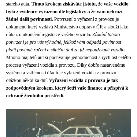
starého auta.
Tímto krokem získáváte jistotu, že vaše vozidlo
bylo z evidence vyřazeno dle legislativy a že vám nehrozí
žádné další povinnosti.
Potvrzení o vyřazení z provozu je
dokument, který vydává Ministerstvo dopravy ČR a slouží jako
důkaz o ukončení registrace vašeho vozidla.
Získání tohoto
potvrzení je pro vás výhodné, jelikož vám odpadá povinnost
platit povinné ručení a silniční daň za již nepoužívané vozidlo.
Mnoho majitelů aut si pochvaluje jednoduchost a rychlost celého
procesu vyřazení vozidla z provozu. Díky dobře nastavenému
systému a vstřícnosti úřadů je vyřazení vozidla z provozu
otázkou několika dní.
Vyřazení vozidla z provozu je tak
zodpovědným krokem, který šetří vaše finance a přispívá k
ochraně životního prostředí.