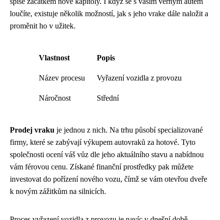
spíše začátkem nové kapitoly. I když se s vaším věrným autem
loučíte, existuje několik možností, jak s jeho vrake dále naložit a
proměnit ho v užitek.
Vlastnost
Popis
Název procesu
Vyřazení vozidla z provozu
Náročnost
Střední
Prodej vraku
je jednou z nich. Na trhu působí specializované
firmy, které se zabývají výkupem autovraků za hotové. Tyto
společnosti ocení váš vůz dle jeho aktuálního stavu a nabídnou
vám férovou cenu. Získané finanční prostředky pak můžete
investovat do pořízení nového vozu, čímž se vám otevřou dveře
k novým zážitkům na silnicích.
Proces vyřazení vozidla z provozu je navíc v dnešní době