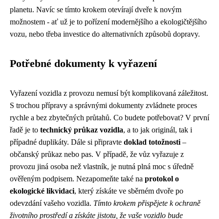
planetu. Navíc se tímto krokem otevírají dveře k novým
možnostem - ať už je to pořízení modernějšího a ekologičtějšího
vozu, nebo třeba investice do alternativních způsobů dopravy.
Potřebné dokumenty k vyřazení
Vyřazení vozidla z provozu nemusí být komplikovaná záležitost.
S trochou přípravy a správnými dokumenty zvládnete proces
rychle a bez zbytečných průtahů. Co budete potřebovat? V první
řadě je to
technický průkaz vozidla
, a to jak originál, tak i
případné duplikáty. Dále si připravte
doklad totožnosti
–
občanský průkaz nebo pas. V případě, že vůz vyřazuje z
provozu jiná osoba než vlastník, je nutná plná moc s úředně
ověřeným podpisem. Nezapomeňte také na
protokol o
ekologické likvidaci
, který získáte ve sběrném dvoře po
odevzdání vašeho vozidla.
Tímto krokem přispějete k ochraně
životního prostředí a získáte jistotu, že vaše vozidlo bude