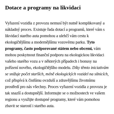
Dotace a programy na likvidaci
Vyřazení vozidla z provozu nemusí být nutně komplikovaný a
nákladný proces. Existuje řada dotací a programů, které vám s
likvidací starého auta pomohou a ulehčí vám cestu k
ekologičtějšímu a modernějšímu vozovému parku.
Tyto
programy, často podporované státem nebo obcemi,
vám
mohou poskytnout finanční podporu na ekologickou likvidaci
vašeho starého vozu a v některých případech i bonusy na
pořízení nového, ekologičtějšího modelu.
Díky těmto iniciativám
se snižuje počet starších, méně ekologických vozidel na silnicích,
což přispívá k čistšímu ovzduší a zdravějšímu životnímu
prostředí pro nás všechny. Proces vyřazení vozidla z provozu je
tak snazší a dostupnější. Informujte se o možnostech ve vašem
regionu a využijte dostupné programy, které vám pomohou
zbavit se starostí i starého auta.