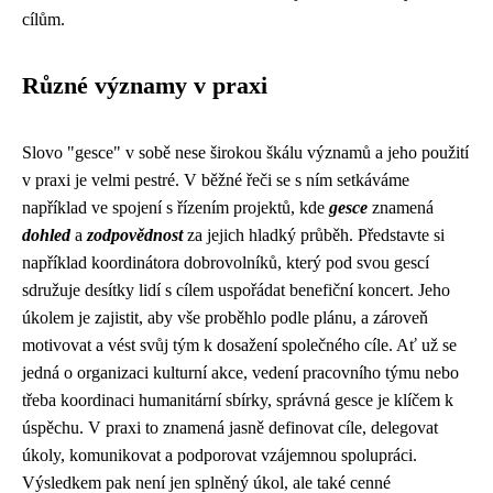
cílům.
Různé významy v praxi
Slovo "gesce" v sobě nese širokou škálu významů a jeho použití
v praxi je velmi pestré. V běžné řeči se s ním setkáváme
například ve spojení s řízením projektů, kde
gesce
znamená
dohled
a
zodpovědnost
za jejich hladký průběh. Představte si
například koordinátora dobrovolníků, který pod svou gescí
sdružuje desítky lidí s cílem uspořádat benefiční koncert. Jeho
úkolem je zajistit, aby vše proběhlo podle plánu, a zároveň
motivovat a vést svůj tým k dosažení společného cíle. Ať už se
jedná o organizaci kulturní akce, vedení pracovního týmu nebo
třeba koordinaci humanitární sbírky, správná gesce je klíčem k
úspěchu. V praxi to znamená jasně definovat cíle, delegovat
úkoly, komunikovat a podporovat vzájemnou spolupráci.
Výsledkem pak není jen splněný úkol, ale také cenné