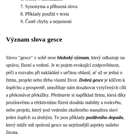
Synonyma a příbuzná slova
Příklady použití v textu
Časté chyby a nejasnosti
Význam slova gesce
Slovo "gesce" v sobě nese
hluboký význam
, který odkazuje na
správu, řízení a vedení. Je to pojem evokující zodpovědnost,
péči a rozvahu při nakládání s určitou oblastí, ať už se jedná o
firmu, projekt nebo třeba vlastní život.
Dobrá gesce
je klíčem k
úspěchu a prosperitě, umožňuje nám dosahovat vytyčených cílů
a překonávat překážky. Představte si například firmu, která díky
prozíravému a efektivnímu řízení dosáhla stability a rozkvětu,
nebo projekt, který pod vedením zkušeného manažera slaví
jeden úspěch za druhým. To jsou příklady
pozitivního dopadu
,
který může mít správná gesce na nejrůznější aspekty našeho
života.