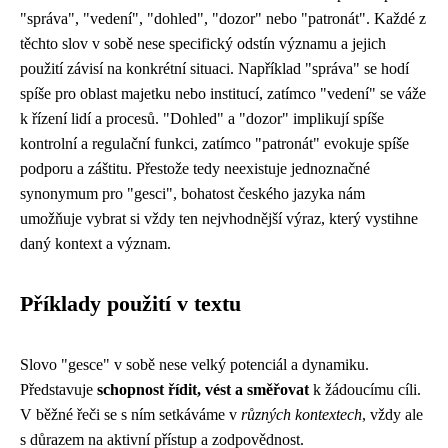
"správa", "vedení", "dohled", "dozor" nebo "patronát". Každé z
těchto slov v sobě nese specifický odstín významu a jejich
použití závisí na konkrétní situaci. Například "správa" se hodí
spíše pro oblast majetku nebo institucí, zatímco "vedení" se váže
k řízení lidí a procesů. "Dohled" a "dozor" implikují spíše
kontrolní a regulační funkci, zatímco "patronát" evokuje spíše
podporu a záštitu. Přestože tedy neexistuje jednoznačné
synonymum pro "gesci", bohatost českého jazyka nám
umožňuje vybrat si vždy ten nejvhodnější výraz, který vystihne
daný kontext a význam.
Příklady použití v textu
Slovo "gesce" v sobě nese velký potenciál a dynamiku.
Představuje
schopnost řídit, vést a směřovat
k žádoucímu cíli.
V běžné řeči se s ním setkáváme v
různých kontextech
, vždy ale
s důrazem na aktivní přístup a zodpovědnost.