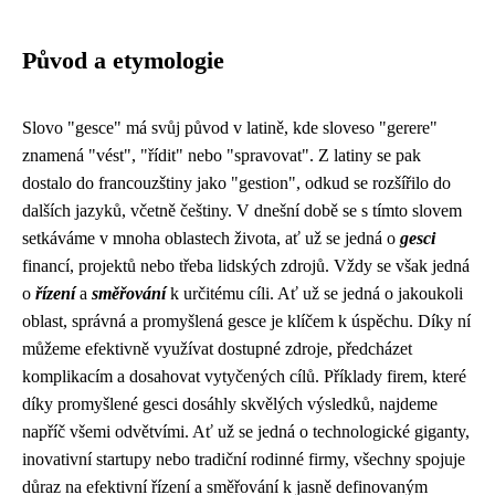
Původ a etymologie
Slovo "gesce" má svůj původ v latině, kde sloveso "gerere"
znamená "vést", "řídit" nebo "spravovat". Z latiny se pak
dostalo do francouzštiny jako "gestion", odkud se rozšířilo do
dalších jazyků, včetně češtiny. V dnešní době se s tímto slovem
setkáváme v mnoha oblastech života, ať už se jedná o
gesci
financí, projektů nebo třeba lidských zdrojů. Vždy se však jedná
o
řízení
a
směřování
k určitému cíli. Ať už se jedná o jakoukoli
oblast, správná a promyšlená gesce je klíčem k úspěchu. Díky ní
můžeme efektivně využívat dostupné zdroje, předcházet
komplikacím a dosahovat vytyčených cílů. Příklady firem, které
díky promyšlené gesci dosáhly skvělých výsledků, najdeme
napříč všemi odvětvími. Ať už se jedná o technologické giganty,
inovativní startupy nebo tradiční rodinné firmy, všechny spojuje
důraz na efektivní řízení a směřování k jasně definovaným