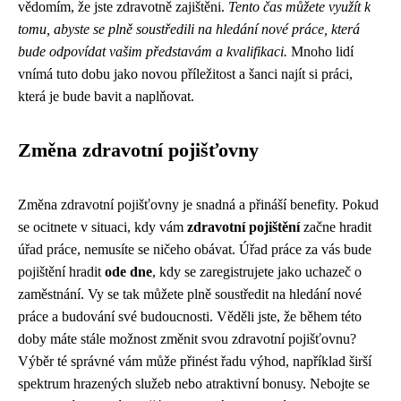
vědomím, že jste zdravotně zajištěni.
Tento čas můžete využít k
tomu, abyste se plně soustředili na hledání nové práce, která
bude odpovídat vašim představám a kvalifikaci.
Mnoho lidí
vnímá tuto dobu jako novou příležitost a šanci najít si práci,
která je bude bavit a naplňovat.
Změna zdravotní pojišťovny
Změna zdravotní pojišťovny je snadná a přináší benefity. Pokud
se ocitnete v situaci, kdy vám
zdravotní pojištění
začne hradit
úřad práce, nemusíte se ničeho obávat. Úřad práce za vás bude
pojištění hradit
ode dne
, kdy se zaregistrujete jako uchazeč o
zaměstnání. Vy se tak můžete plně soustředit na hledání nové
práce a budování své budoucnosti. Věděli jste, že během této
doby máte stále možnost změnit svou zdravotní pojišťovnu?
Výběr té správné vám může přinést řadu výhod, například širší
spektrum hrazených služeb nebo atraktivní bonusy. Nebojte se