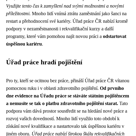
Využijte tento čas k zamyšlení nad svými možnostmi a novými
příležitostmi.
Mnoho lidí vnímá ztrátu zaměstnání jako šanci na
restart a přehodnocení své kariéry. Úřad práce ČR nabízí kromě
podpory v nezaměstnanosti i rekvalifikační kurzy a další
programy, které vám pomohou najít novou práci a
odstartovat
úspěšnou kariéru
.
Úřad práce hradí pojištění
Pro ty, kteří se ocitnou bez práce, přináší Úřad práce ČR vítanou
pomocnou ruku i v oblasti zdravotního pojištění.
Od prvního
dne evidence na Úřadu práce se stáváte státním pojištěncem
a nemusíte se tak o platbu zdravotního pojištění starat.
Tato
podpora vám dává prostor soustředit se na hledání nové práce a
rozvoj vašich dovedností. Mnoho lidí využilo toto období k
získání nové kvalifikace a nastartovalo tak úspěšnou kariéru v
jiném oboru.
Úřad práce nabízí širokou škálu rekvalifikačních