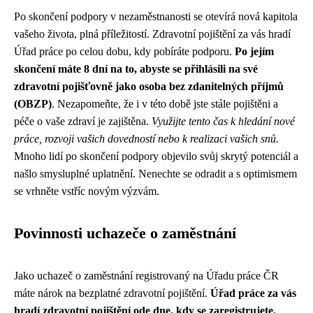
Po skončení podpory v nezaměstnanosti se otevírá nová kapitola
vašeho života, plná příležitostí. Zdravotní pojištění za vás hradí
Úřad práce po celou dobu, kdy pobíráte podporu.
Po jejím
skončení máte 8 dní na to, abyste se přihlásili na své
zdravotní pojišťovně jako osoba bez zdanitelných příjmů
(OBZP)
. Nezapomeňte, že i v této době jste stále pojištěni a
péče o vaše zdraví je zajištěna.
Využijte tento čas k hledání nové
práce, rozvoji vašich dovedností nebo k realizaci vašich snů.
Mnoho lidí po skončení podpory objevilo svůj skrytý potenciál a
našlo smysluplné uplatnění. Nenechte se odradit a s optimismem
se vrhněte vstříc novým výzvám.
Povinnosti uchazeče o zaměstnání
Jako uchazeč o zaměstnání registrovaný na Úřadu práce ČR
máte nárok na bezplatné zdravotní pojištění.
Úřad práce za vás
hradí zdravotní pojištění ode dne, kdy se zaregistrujete.