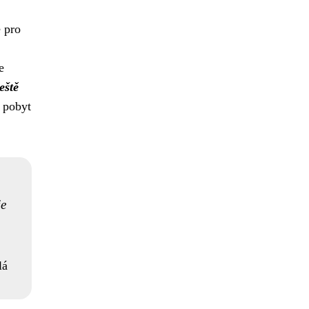
 pro
e
eště
í pobyt
je
lá