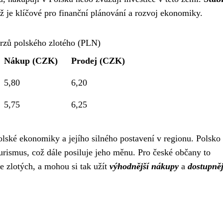
ož je klíčové pro finanční plánování a rozvoj ekonomiky.
rzů polského zlotého (PLN)
Nákup (CZK)
Prodej (CZK)
5,80
6,20
5,75
6,25
olské ekonomiky a jejího silného postavení v regionu. Polsko
 turismus, což dále posiluje jeho měnu. Pro české občany to
ce zlotých, a mohou si tak užít
výhodnější nákupy
a
dostupněj