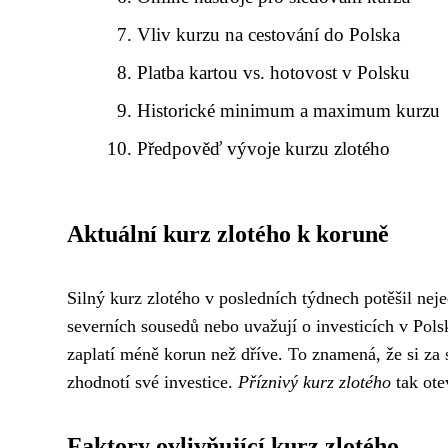
Vliv kurzu na cestování do Polska
Platba kartou vs. hotovost v Polsku
Historické minimum a maximum kurzu
Předpověď vývoje kurzu zlotého
Aktuální kurz zlotého k koruně
Silný kurz zlotého v posledních týdnech potěšil nej
severních sousedů nebo uvažují o investicích v Pols
zaplatí méně korun než dříve. To znamená, že si za s
zhodnotí své investice.
Příznivý kurz zlotého
tak ote
Faktory ovlivňující kurz zlotého