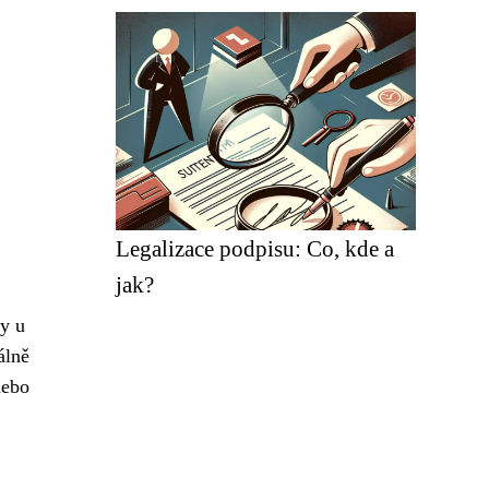
Legalizace podpisu: Co, kde a
jak?
py u
álně
nebo