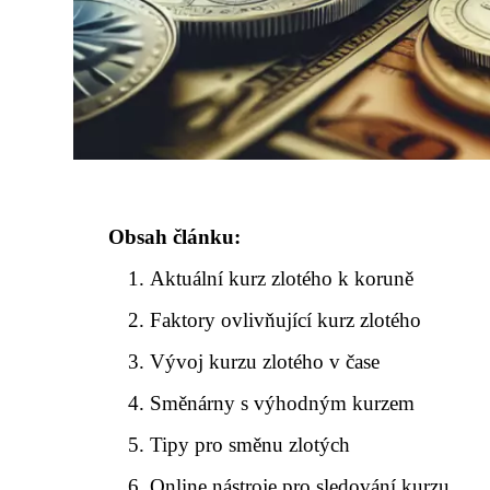
Obsah článku:
Aktuální kurz zlotého k koruně
Faktory ovlivňující kurz zlotého
Vývoj kurzu zlotého v čase
Směnárny s výhodným kurzem
Tipy pro směnu zlotých
Online nástroje pro sledování kurzu