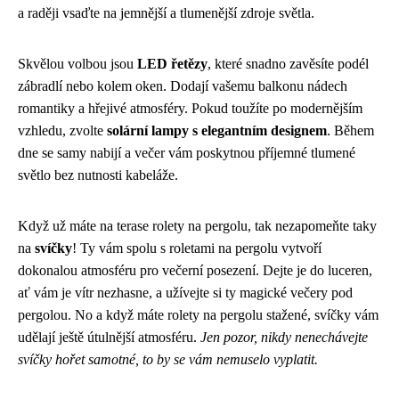
a raději vsaďte na jemnější a tlumenější zdroje světla.
Skvělou volbou jsou
LED řetězy
, které snadno zavěsíte podél
zábradlí nebo kolem oken. Dodají vašemu balkonu nádech
romantiky a hřejivé atmosféry. Pokud toužíte po modernějším
vzhledu, zvolte
solární lampy s elegantním designem
. Během
dne se samy nabijí a večer vám poskytnou příjemné tlumené
světlo bez nutnosti kabeláže.
Když už máte na terase
rolety na pergolu
, tak nezapomeňte taky
na
svíčky
! Ty vám spolu s roletami na pergolu vytvoří
dokonalou atmosféru pro večerní posezení. Dejte je do luceren,
ať vám je vítr nezhasne, a užívejte si ty magické večery pod
pergolou. No a když máte rolety na pergolu stažené, svíčky vám
udělají ještě útulnější atmosféru.
Jen pozor, nikdy nenechávejte
svíčky hořet samotné, to by se vám nemuselo vyplatit.