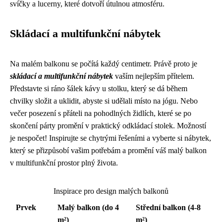
svíčky a lucerny, které dotvoří útulnou atmosféru.
Skládací a multifunkční nábytek
Na malém balkonu se počítá každý centimetr. Právě proto je
skládací a multifunkční nábytek
vaším nejlepším přítelem.
Představte si ráno šálek kávy u stolku, který se dá během
chvilky složit a uklidit, abyste si udělali místo na jógu. Nebo
večer posezení s přáteli na pohodlných židlích, které se po
skončení párty promění v praktický odkládací stolek. Možností
je nespočet! Inspirujte se chytrými řešeními a vyberte si nábytek,
který se přizpůsobí vašim potřebám a promění váš malý balkon
v multifunkční prostor plný života.
Inspirace pro design malých balkonů
Prvek
Malý balkon (do 4
Střední balkon (4-8
m²)
m²)