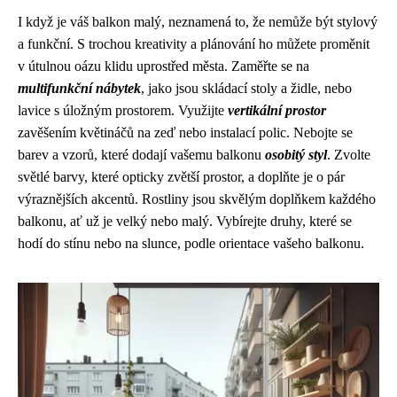
I když je váš balkon malý, neznamená to, že nemůže být stylový
a funkční. S trochou kreativity a plánování ho můžete proměnit
v útulnou oázu klidu uprostřed města. Zaměřte se na
multifunkční nábytek
, jako jsou skládací stoly a židle, nebo
lavice s úložným prostorem. Využijte
vertikální prostor
zavěšením květináčů na zeď nebo instalací polic. Nebojte se
barev a vzorů, které dodají vašemu balkonu
osobitý styl
. Zvolte
světlé barvy, které opticky zvětší prostor, a doplňte je o pár
výraznějších akcentů. Rostliny jsou skvělým doplňkem každého
balkonu, ať už je velký nebo malý. Vybírejte druhy, které se
hodí do stínu nebo na slunce, podle orientace vašeho balkonu.