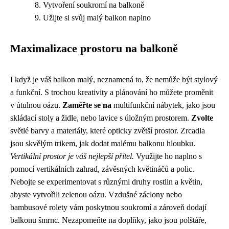
Vytvoření soukromí na balkoně
Užijte si svůj malý balkon naplno
Maximalizace prostoru na balkoně
I když je váš balkon malý, neznamená to, že nemůže být stylový
a funkční. S trochou kreativity a plánování ho můžete proměnit
v útulnou oázu.
Zaměřte se na
multifunkční nábytek, jako jsou
skládací stoly a židle, nebo lavice s úložným prostorem.
Zvolte
světlé barvy a materiály, které opticky zvětší prostor. Zrcadla
jsou skvělým trikem, jak dodat malému balkonu hloubku.
Vertikální prostor je váš nejlepší přítel.
Využijte ho naplno s
pomocí vertikálních zahrad, závěsných květináčů a polic.
Nebojte se experimentovat s různými druhy rostlin a květin,
abyste vytvořili zelenou oázu. Vzdušné záclony nebo
bambusové rolety vám poskytnou soukromí a zároveň dodají
balkonu šmrnc. Nezapomeňte na doplňky, jako jsou polštáře,