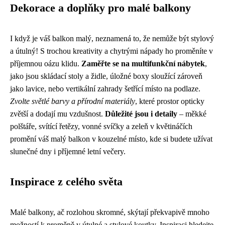
Dekorace a doplňky pro malé balkony
I když je váš balkon malý, neznamená to, že nemůže být stylový
a útulný! S trochou kreativity a chytrými nápady ho proměníte v
příjemnou oázu klidu.
Zaměřte se na multifunkční nábytek
,
jako jsou skládací stoly a židle, úložné boxy sloužící zároveň
jako lavice, nebo vertikální zahrady šetřící místo na podlaze.
Zvolte světlé barvy a přírodní materiály
, které prostor opticky
zvětší a dodají mu vzdušnost.
Důležité jsou i detaily
– měkké
polštáře, svítící řetězy, vonné svíčky a zeleň v květináčích
promění váš malý balkon v kouzelné místo, kde si budete užívat
slunečné dny i příjemné letní večery.
Inspirace z celého světa
Malé balkony, ač rozlohou skromné, skýtají překvapivě mnoho
možností k proměně v útulné a stylové koutky. Inspiraci hledejte