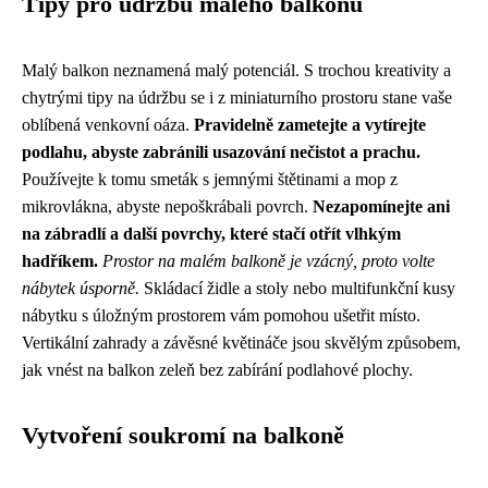
Tipy pro údržbu malého balkonu
Malý balkon neznamená malý potenciál. S trochou kreativity a
chytrými tipy na údržbu se i z miniaturního prostoru stane vaše
oblíbená venkovní oáza.
Pravidelně zametejte a vytírejte
podlahu, abyste zabránili usazování nečistot a prachu.
Používejte k tomu smeták s jemnými štětinami a mop z
mikrovlákna, abyste nepoškrábali povrch.
Nezapomínejte ani
na zábradlí a další povrchy, které stačí otřít vlhkým
hadříkem.
Prostor na malém balkoně je vzácný, proto volte
nábytek úsporně.
Skládací židle a stoly nebo multifunkční kusy
nábytku s úložným prostorem vám pomohou ušetřit místo.
Vertikální zahrady a závěsné květináče jsou skvělým způsobem,
jak vnést na balkon zeleň bez zabírání podlahové plochy.
Vytvoření soukromí na balkoně