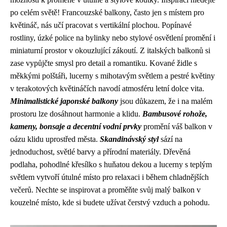
po celém světě! Francouzské balkony, často jen s místem pro
květináč, nás učí pracovat s vertikální plochou. Popínavé
rostliny, úzké police na bylinky nebo stylové osvětlení promění i
miniaturní prostor v okouzlující zákoutí. Z italských balkonů si
zase vypůjčte smysl pro detail a romantiku. Kované židle s
měkkými polštáři, lucerny s mihotavým světlem a pestré květiny
v terakotových květináčích navodí atmosféru letní dolce vita.
Minimalistické japonské balkony
jsou důkazem, že i na malém
prostoru lze dosáhnout harmonie a klidu.
Bambusové rohože,
kameny, bonsaje a decentní vodní prvky
promění váš balkon v
oázu klidu uprostřed města.
Skandinávský styl
sází na
jednoduchost, světlé barvy a přírodní materiály. Dřevěná
podlaha, pohodlné křesílko s huňatou dekou a lucerny s teplým
světlem vytvoří útulné místo pro relaxaci i během chladnějších
večerů. Nechte se inspirovat a proměňte svůj malý balkon v
kouzelné místo, kde si budete užívat čerstvý vzduch a pohodu.