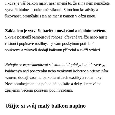
I když je váš balkon malý, neznamená to, že si na něm nemůžete
vytvořit útulné a soukromé zákoutí. S trochou kreativity a
šikovnosti proměníte i ten nejmenší balkon v oázu klidu.
Základem je vytvořit bariéru mezi vámi a okolním světem.
Skvěle poslouží bambusové rohože, dřevěné treláže nebo hustě
rostoucí popínavé rostliny. Ty vám poskytnou potřebné
soukromí a zároveň dodají balkonu přírodní a svěží vzhled.
Nebojte se experimentovat s textilními doplňky.
Lehké závěsy,
baldachýn nad posezením nebo venkovní koberec s orientálním
vzorem dodají vašemu balkonu nádech exotiky a romantiky.
Nezapomínejte ani na pohodlné polštáře a deky, které vám
zpříjemní večerní posezení pod hvězdami.
Užijte si svůj malý balkon naplno