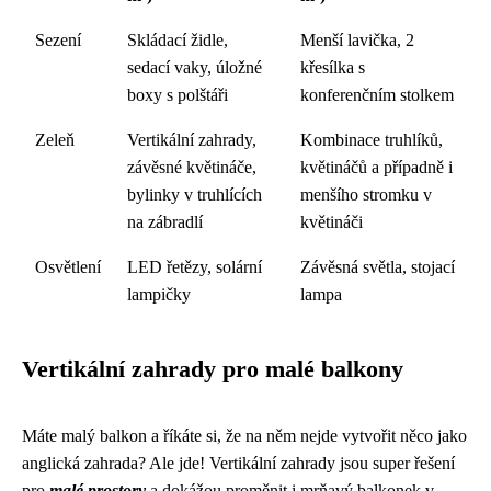
Sezení
Skládací židle,
Menší lavička, 2
sedací vaky, úložné
křesílka s
boxy s polštáři
konferenčním stolkem
Zeleň
Vertikální zahrady,
Kombinace truhlíků,
závěsné květináče,
květináčů a případně i
bylinky v truhlících
menšího stromku v
na zábradlí
květináči
Osvětlení
LED řetězy, solární
Závěsná světla, stojací
lampičky
lampa
Vertikální zahrady pro malé balkony
Máte malý balkon a říkáte si, že na něm nejde vytvořit něco jako
anglická zahrada? Ale jde! Vertikální zahrady jsou super řešení
pro
malé prostory
a dokážou proměnit i mrňavý balkonek v