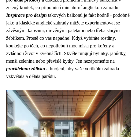
zelený koutek, co připomíná miniaturní anglickou zahradu.
Inspirace pro design
takových balkonů je fakt hodně -
podobně
jako u klasické anglické zahrady
můžete experimentovat se
závěsnými kapsami, dřevěnými paletami nebo třeba starým
žebříkem. Prostě co vás napadne! Když vybíráte rostliny,
koukejte po těch, co nepotřebují moc místa pro kořeny a
zvládnou život v květináčích. Skvěle fungují bylinky, jahůdky,
menší zelenina nebo převislé kytky. Jen nezapomeňte na
pravidelnou zálivku
a hnojení, aby vaše vertikální zahrada
vzkvétala a dělala parádu.