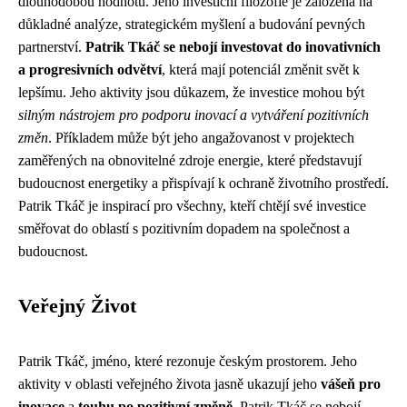
dlouhodobou hodnotu. Jeho investiční filozofie je založena na
důkladné analýze, strategickém myšlení a budování pevných
partnerství.
Patrik Tkáč se nebojí investovat do inovativních
a progresivních odvětví
, která mají potenciál změnit svět k
lepšímu. Jeho aktivity jsou důkazem, že investice mohou být
silným nástrojem pro podporu inovací a vytváření pozitivních
změn
. Příkladem může být jeho angažovanost v projektech
zaměřených na obnovitelné zdroje energie, které představují
budoucnost energetiky a přispívají k ochraně životního prostředí.
Patrik Tkáč je inspirací pro všechny, kteří chtějí své investice
směřovat do oblastí s pozitivním dopadem na společnost a
budoucnost.
Veřejný Život
Patrik Tkáč, jméno, které rezonuje českým prostorem. Jeho
aktivity v oblasti veřejného života jasně ukazují jeho
vášeň pro
inovace
a
touhu po pozitivní změně
. Patrik Tkáč se nebojí