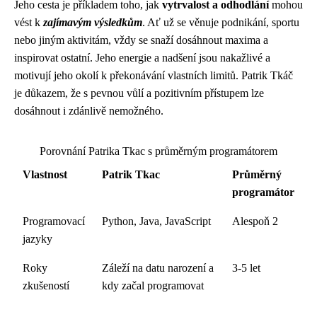
Jeho cesta je příkladem toho, jak
vytrvalost a odhodlání
mohou
vést k
zajímavým výsledkům
. Ať už se věnuje podnikání, sportu
nebo jiným aktivitám, vždy se snaží dosáhnout maxima a
inspirovat ostatní. Jeho energie a nadšení jsou nakažlivé a
motivují jeho okolí k překonávání vlastních limitů. Patrik Tkáč
je důkazem, že s pevnou vůlí a pozitivním přístupem lze
dosáhnout i zdánlivě nemožného.
Porovnání Patrika Tkac s průměrným programátorem
Vlastnost
Patrik Tkac
Průměrný
programátor
Programovací
Python, Java, JavaScript
Alespoň 2
jazyky
Roky
Záleží na datu narození a
3-5 let
zkušeností
kdy začal programovat