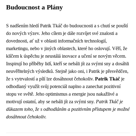
Budoucnost a Plány
S nadšením hledí Patrik Tkáč do budoucnosti a s chutí se pouští
do nových výzev. Jeho cílem je dále rozvíjet své znalosti a
dovednosti, ať už v oblasti informačních technologií,
marketingu, nebo v jiných oblastech, které ho oslovují. Věří, že
klíčem k úspěchu je neustálá inovace a učení se novým věcem.
Inspirují ho příběhy lidí, kteří se nebáli jít za svými sny a dosáhli
neuvěřitelných výsledků. Stejně jako oni, i Patrik je přesvědčen,
že s vytrvalostí a pílí lze dosáhnout čehokoliv.
Patrik Tkáč
je
odhodlaný využít svůj potenciál naplno a zanechat pozitivní
stopu ve světě. Jeho optimismus a energie jsou nakažlivé a
motivují ostatní, aby se nebáli jít za svými sny.
Patrik Tkáč je
důkazem toho, že s odhodláním a pozitivním přístupem je možné
dosáhnout čehokoliv.