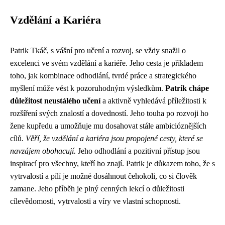
Vzdělání a Kariéra
Patrik Tkáč, s vášní pro učení a rozvoj, se vždy snažil o
excelenci ve svém vzdělání a kariéře. Jeho cesta je příkladem
toho, jak kombinace odhodlání, tvrdé práce a strategického
myšlení může vést k pozoruhodným výsledkům.
Patrik chápe
důležitost neustálého učení
a aktivně vyhledává příležitosti k
rozšíření svých znalostí a dovedností. Jeho touha po rozvoji ho
žene kupředu a umožňuje mu dosahovat stále ambicióznějších
cílů.
Věří, že vzdělání a kariéra jsou propojené cesty, které se
navzájem obohacují.
Jeho odhodlání a pozitivní přístup jsou
inspirací pro všechny, kteří ho znají. Patrik je důkazem toho, že s
vytrvalostí a pílí je možné dosáhnout čehokoli, co si člověk
zamane. Jeho příběh je plný cenných lekcí o důležitosti
cílevědomosti, vytrvalosti a víry ve vlastní schopnosti.