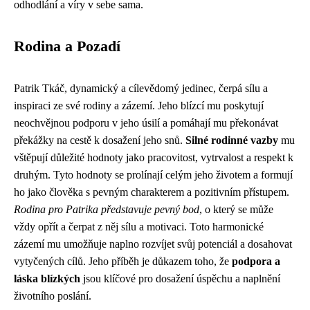
odhodlání a víry v sebe sama.
Rodina a Pozadí
Patrik Tkáč, dynamický a cílevědomý jedinec, čerpá sílu a
inspiraci ze své rodiny a zázemí. Jeho blízcí mu poskytují
neochvějnou podporu v jeho úsilí a pomáhají mu překonávat
překážky na cestě k dosažení jeho snů.
Silné rodinné vazby
mu
vštěpují důležité hodnoty jako pracovitost, vytrvalost a respekt k
druhým. Tyto hodnoty se prolínají celým jeho životem a formují
ho jako člověka s pevným charakterem a pozitivním přístupem.
Rodina pro Patrika představuje pevný bod
, o který se může
vždy opřít a čerpat z něj sílu a motivaci. Toto harmonické
zázemí mu umožňuje naplno rozvíjet svůj potenciál a dosahovat
vytyčených cílů. Jeho příběh je důkazem toho, že
podpora a
láska blízkých
jsou klíčové pro dosažení úspěchu a naplnění
životního poslání.