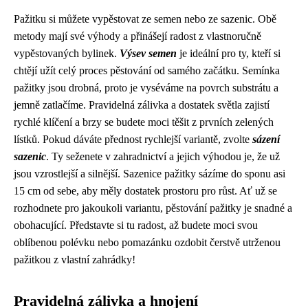
Pažitku si můžete vypěstovat ze semen nebo ze sazenic. Obě
metody mají své výhody a přinášejí radost z vlastnoručně
vypěstovaných bylinek.
Výsev semen
je ideální pro ty, kteří si
chtějí užít celý proces pěstování od samého začátku. Semínka
pažitky jsou drobná, proto je vyséváme na povrch substrátu a
jemně zatlačíme. Pravidelná zálivka a dostatek světla zajistí
rychlé klíčení a brzy se budete moci těšit z prvních zelených
lístků. Pokud dáváte přednost rychlejší variantě, zvolte
sázení
sazenic
. Ty seženete v zahradnictví a jejich výhodou je, že už
jsou vzrostlejší a silnější. Sazenice pažitky sázíme do sponu asi
15 cm od sebe, aby měly dostatek prostoru pro růst. Ať už se
rozhodnete pro jakoukoli variantu, pěstování pažitky je snadné a
obohacující. Představte si tu radost, až budete moci svou
oblíbenou polévku nebo pomazánku ozdobit čerstvě utrženou
pažitkou z vlastní zahrádky!
Pravidelná zálivka a hnojení