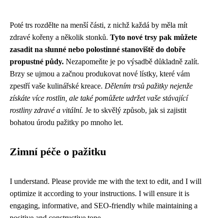
Poté trs rozdělte na menší části, z nichž každá by měla mít
zdravé kořeny a několik stonků.
Tyto nové trsy pak můžete
zasadit na slunné nebo polostinné stanoviště do dobře
propustné půdy.
Nezapomeňte je po výsadbě důkladně zalít.
Brzy se ujmou a začnou produkovat nové lístky, které vám
zpestří vaše kulinářské kreace.
Dělením trsů pažitky nejenže
získáte více rostlin, ale také pomůžete udržet vaše stávající
rostliny zdravé a vitální.
Je to skvělý způsob, jak si zajistit
bohatou úrodu pažitky po mnoho let.
Zimní péče o pažitku
I understand. Please provide me with the text to edit, and I will
optimize it according to your instructions. I will ensure it is
engaging, informative, and SEO-friendly while maintaining a
positive and constructive tone.