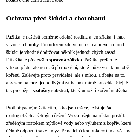
Ochrana před škůdci a chorobami
Pažitka je naštěstí poměrně odolná rostlina a jen zřídka ji trápí
vážnější choroby. Pro udržení zdravého růstu a prevenci před
škůdci je vhodné dodržovat několik jednoduchých zásad.
Důležitá je především
správná zálivka
. Pažitka preferuje
vlhkou půdu, ale nesnáší přemokření, které může vést k hnilobě
kořenů. Zalévejte proto pravidelně, ale s mírou, a dbejte na to,
aby zemina mezi jednotlivými zálivkami mírně proschla. Stejně
tak prospěje i
vzdušný substrát
, který umožní kořenům dýchat.
Proti případným škůdcům, jako jsou mšice, existuje řada
ekologických a šetrných řešení. Vyzkoušejte například postřik
zředěným roztokem mýdlové vody nebo výluhem z kopřiv, které
účinně odpuzují savý hmyz. Pravidelná kontrola rostlin a včasný