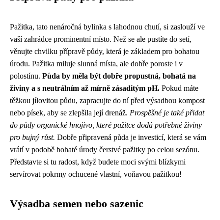
Pažitka, tato nenáročná bylinka s lahodnou chutí, si zaslouží ve
vaší zahrádce prominentní místo. Než se ale pustíte do setí,
věnujte chvilku přípravě půdy, která je základem pro bohatou
úrodu. Pažitka miluje slunná místa, ale dobře poroste i v
polostínu.
Půda by měla být dobře propustná, bohatá na
živiny a s neutrálním až mírně zásaditým pH.
Pokud máte
těžkou jílovitou půdu, zapracujte do ní před výsadbou kompost
nebo písek, aby se zlepšila její drenáž.
Prospěšné je také přidat
do půdy organické hnojivo, které pažitce dodá potřebné živiny
pro bujný růst.
Dobře připravená půda je investicí, která se vám
vrátí v podobě bohaté úrody čerstvé pažitky po celou sezónu.
Představte si tu radost, když budete moci svými blízkymi
servírovat pokrmy ochucené vlastní, voňavou pažitkou!
Výsadba semen nebo sazenic