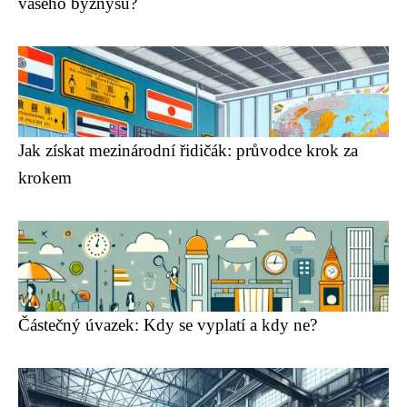
vašeho byznysu?
Jak získat mezinárodní řidičák: průvodce krok za
krokem
Částečný úvazek: Kdy se vyplatí a kdy ne?