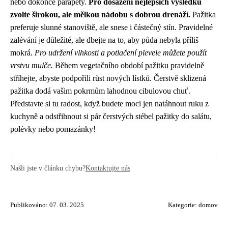
nebo dokonce parapety.
Pro dosažení nejlepších výsledků
zvolte širokou, ale mělkou nádobu s dobrou drenáží.
Pažitka
preferuje slunné stanoviště, ale snese i částečný stín. Pravidelné
zalévání je důležité, ale dbejte na to, aby půda nebyla příliš
mokrá.
Pro udržení vlhkosti a potlačení plevele můžete použít
vrstvu mulče.
Během vegetačního období pažitku pravidelně
stříhejte, abyste podpořili růst nových lístků. Čerstvě sklizená
pažitka dodá vašim pokrmům lahodnou cibulovou chuť.
Představte si tu radost, když budete moci jen natáhnout ruku z
kuchyně a odstřihnout si pár čerstvých stébel pažitky do salátu,
polévky nebo pomazánky!
Našli jste v článku chybu?
Kontaktujte nás
Publikováno: 07. 03. 2025
Kategorie:
domov