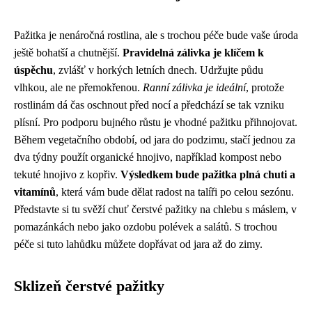
Pažitka je nenáročná rostlina, ale s trochou péče bude vaše úroda
ještě bohatší a chutnější.
Pravidelná zálivka je klíčem k
úspěchu
, zvlášť v horkých letních dnech. Udržujte půdu
vlhkou, ale ne přemokřenou.
Ranní zálivka je ideální
, protože
rostlinám dá čas oschnout před nocí a předchází se tak vzniku
plísní. Pro podporu bujného růstu je vhodné pažitku přihnojovat.
Během vegetačního období, od jara do podzimu, stačí jednou za
dva týdny použít organické hnojivo, například kompost nebo
tekuté hnojivo z kopřiv.
Výsledkem bude pažitka plná chuti a
vitamínů
, která vám bude dělat radost na talíři po celou sezónu.
Představte si tu svěží chuť čerstvé pažitky na chlebu s máslem, v
pomazánkách nebo jako ozdobu polévek a salátů. S trochou
péče si tuto lahůdku můžete dopřávat od jara až do zimy.
Sklizeň čerstvé pažitky