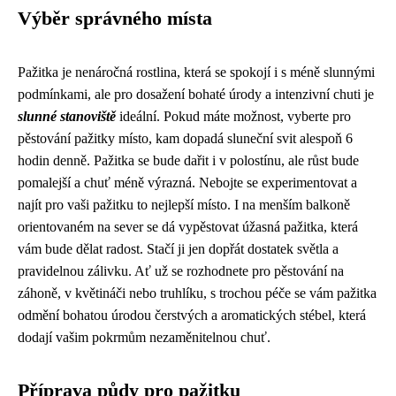
Výběr správného místa
Pažitka je nenáročná rostlina, která se spokojí i s méně slunnými
podmínkami, ale pro dosažení bohaté úrody a intenzivní chuti je
slunné stanoviště
ideální. Pokud máte možnost, vyberte pro
pěstování pažitky místo, kam dopadá sluneční svit alespoň 6
hodin denně. Pažitka se bude dařit i v polostínu, ale růst bude
pomalejší a chuť méně výrazná. Nebojte se experimentovat a
najít pro vaši pažitku to nejlepší místo. I na menším balkoně
orientovaném na sever se dá vypěstovat úžasná pažitka, která
vám bude dělat radost. Stačí ji jen dopřát dostatek světla a
pravidelnou zálivku. Ať už se rozhodnete pro pěstování na
záhoně, v květináči nebo truhlíku, s trochou péče se vám pažitka
odmění bohatou úrodou čerstvých a aromatických stébel, která
dodají vašim pokrmům nezaměnitelnou chuť.
Příprava půdy pro pažitku