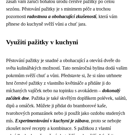
zásah vám zaručí bohatou úrodu čerstvé pažitky po celou
sezónu. Pěstování pažitky je s minimem péče a trochou
pozornosti
radostnou a obohacující zkušeností
, která vám
přinese do kuchyně svěží vůni a chuť jara.
Využití pažitky v kuchyni
Pěstování pažitky je snadné a obohacující a otevírá dveře do
světa kulinářských možností. Tato nenáročná bylina dodá vašim
pokrmům svěží chuť a vůni. Představte si, že si ráno utrhnete
hrst čerstvé pažitky z vlastního květináče a přidáte ji do
míchaných vajíček nebo na topinku s avokádem –
dokonalý
začátek dne
. Pažitka je také skvělým doplňkem polévek, salátů,
dipů a omáček. Můžete ji přidat do bramborové kaše,
tvarohových pomazánek nebo ji použít jako ozdobu studených
mís.
Experimentování v kuchyni je zábava
, proto se nebojte
zkoušet nové recepty a kombinace. S pažitkou z vlastní