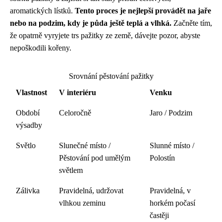
aromatických lístků.
Tento proces je nejlepší provádět na jaře
nebo na podzim, kdy je půda ještě teplá a vlhká.
Začněte tím,
že opatrně vyryjete trs pažitky ze země, dávejte pozor, abyste
nepoškodili kořeny.
Srovnání pěstování pažitky
Vlastnost
V interiéru
Venku
Období
Celoročně
Jaro / Podzim
výsadby
Světlo
Slunečné místo /
Slunné místo /
Pěstování pod umělým
Polostín
světlem
Zálivka
Pravidelná, udržovat
Pravidelná, v
vlhkou zeminu
horkém počasí
častěji