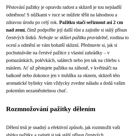
Pěstování pažitky je opravdu radost a sklizeň je tou nejsladší
odměnou! S nůžkami v ruce se můžete těšit na lahodnou a
zdravou úrodu po celý rok.
Pažitku stačí seříznout asi 2 cm
nad zemí
, čímž podpoříte její další růst a zajistíte si stálý přísun
čerstvých lístků.
Nebojte se sklízet pažitku pravidelně
, rostlina to
ocení a odmění se vám bohatší sklizní. Představte si, jak si
pochutnáváte na čerstvé pažitce z vlastní zahrádky – v
pomazánkách, polévkách, salátech nebo jen tak na chlebu s
máslem. Ať už pěstujete pažitku na záhoně, v květináči na
balkoně nebo dokonce jen v truhlíku za oknem, sklizeň této
aromatické bylinky vám vždycky zvedne náladu a dodá vašim
pokrmům nezaměnitelnou chuť.
Rozmnožování pažitky dělením
Dělení trsů je snadný a efektivní způsob, jak rozmnožit vaši
sbírku pažitky a zajistit si tak stálý přísun čerstvých,