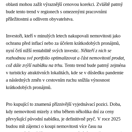
oblasti mohou zažít výraznější cenovou korekci. Zvláště patrný
bude tento trend v regionech s omezenými pracovními
příležitostmi a odlivem obyvatelstva.
Investoři, kteří v minulých letech nakupovali nemovitosti jako
ochranu před inflací nebo za účelem krátkodobých pronájmů,
nyní čelí nižší rentabilitě svých investic.
Někteří z nich se
rozhodnou své portfolio optimalizovat a část nemovitostí prodat,
což dále zvýší nabídku na trhu.
Tento trend bude patrný zejména
v turisticky atraktivních lokalitách, kde se v důsledku pandemie
a následných změn v cestovním ruchu snížila výnosnost
krátkodobých pronájmů.
Pro kupující to znamená příznivější vyjednávací pozici. Doba,
kdy nemovitosti mizely z trhu během několika dní za ceny
převyšující původní nabídku, je definitivně pryč. V roce 2025
budou mít zájemci o koupi nemovitosti více času na