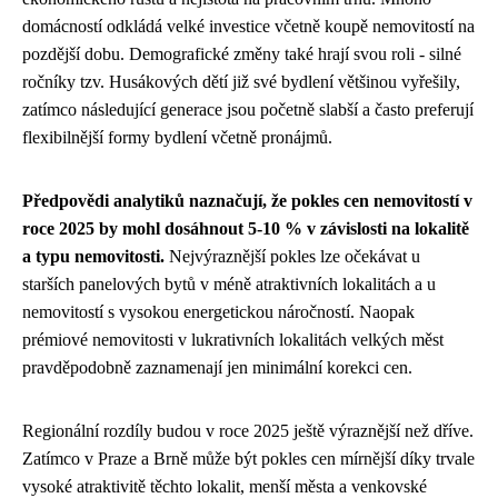
domácností odkládá velké investice včetně koupě nemovitostí na
pozdější dobu. Demografické změny také hrají svou roli - silné
ročníky tzv. Husákových dětí již své bydlení většinou vyřešily,
zatímco následující generace jsou početně slabší a často preferují
flexibilnější formy bydlení včetně pronájmů.
Předpovědi analytiků naznačují, že pokles cen nemovitostí v
roce 2025 by mohl dosáhnout 5-10 % v závislosti na lokalitě
a typu nemovitosti.
Nejvýraznější pokles lze očekávat u
starších panelových bytů v méně atraktivních lokalitách a u
nemovitostí s vysokou energetickou náročností. Naopak
prémiové nemovitosti v lukrativních lokalitách velkých měst
pravděpodobně zaznamenají jen minimální korekci cen.
Regionální rozdíly budou v roce 2025 ještě výraznější než dříve.
Zatímco v Praze a Brně může být pokles cen mírnější díky trvale
vysoké atraktivitě těchto lokalit, menší města a venkovské