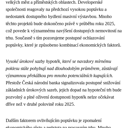
velkých měst a příměstských oblastech. Developerské
společnosti reagovaly na předchozí vysokou poptávku a
nedostatek dostupného bydlení masivní výstavbou. Mnoho
těchto projektů bude dokončeno právě v průběhu roku 2025,
což povede k významnému navýšení dostupných nemovitostí na
trhu. Současně s tím pozorujeme postupné ochlazování
poptávky, které je způsobeno kombinací ekonomických faktorů.
Vysoké úrokové sazby hypoték, které se navzdory mírnému
poklesu stále pohybují nad dlouhodobým průměrem, zůstávají
významnou překážkou pro mnoho potenciálních kupujících.
Přestože Česká národní banka signalizovala postupné snižování
základních úrokových sazeb, jejich dopad na hypoteční trh bude
pozvolný a plné oživení dostupnosti hypoték nelze očekávat
dříve než v druhé polovině roku 2025.
Dalším faktorem ovlivňujícím poptávku je zpomalení
ekonomického růstu a nejistota na pracovním trhu. Mnoho