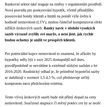
Bankovní sektor také reaguje na změny v regulatorním prostředí.
Nová pravidla pro poskytování hypoték, včetně přísnějšího
posuzování bonity klientů a limitů na poměr výše úvěru k
hodnotě nemovitosti (LTV), mohou částečně kompenzovat efekt
nižších úrokových sazeb.
Banky navíc v období vysokých
sazeb výrazně zvýšily své marže, a není jisté, jak rychle
budou ochotny je snížit ve prospěch klientů.
Pro potenciální kupce nemovitostí to znamená, že ačkoliv by
hypotéky měly být v roce 2025 dostupnější než dnes,
pravděpodobně se nevrátíme k extrémně nízkým sazbám z let
2016-2020. Realistický odhad je, že průměrné hypoteční sazby
se stabilizují v rozmezí 3,5-4,5 %, což představuje určitý
kompromis mezi předchozími extrémy.
Tento vývoj úrokových sazeb bude mít přímý dopad na ceny
nemovitostí.
Současná stagnace či mírný pokles cen by se mohl