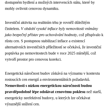
dostupném bydlení a možných intervencích státu, které by
mohly ovlivnit cenovou dynamiku.
Investiční aktivita na realitním trhu je rovněž důležitým
činitelem.
V období vysoké inflace byly nemovitosti vnímány
jako bezpečný přístav pro uchovávání hodnoty
, což přispívalo k
růstu cen. S postupnou stabilizací inflace a existencí
alternativních investičních příležitostí se očekává, že investiční
poptávka po nemovitostech bude v roce 2025 mírnější, což
vytvoří prostor pro cenovou korekci.
Energetická náročnost budov získává na významu v kontextu
rostoucích cen energií a environmentálních požadavků.
Nemovitosti s nízkou energetickou náročností budou
pravděpodobně lépe odolávat cenovému poklesu
než starší,
energeticky neefektivní budovy, u kterých lze očekávat
výraznější snížení cen.