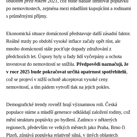
obdobím před rokem 2021
, což bude nadále limitovat poptávku
po nemovitostech, zejména mezi mladšími kupujícími a rodinami
s průměrnými příjmy.
Ekonomická situace domácností představuje další zásadní faktor.
Reálné mzdy po období vysoké inflace začaly opět růst, ale
mnoho domácností stále pociťuje dopady zdražování z
předchozích let. Úspory byly u řady lidí vyčerpány a ochota
investovat do nemovitostí se snížila.
Předpovědi naznačují, že
v roce 2025 bude pokračovat určitá opatrnost spotřebitelů
,
což se projeví v nižší ochotě akceptovat vysoké ceny
nemovitostí, a tím pádem vytvoří tlak na jejich pokles.
Demografické trendy rovněž hrají významnou roli. Česká
populace stárne a mladší generace odkládají založení rodiny, což
mění strukturu poptávky po bydlení. Zatímco v některých
regionech, především ve velkých městech jako Praha, Brno či
Plzeň, zůstává poptávka relativně silná, v jiných oblastech