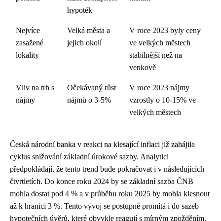
hypoték
Nejvíce
Velká města a
V roce 2023 byly ceny
zasažené
jejich okolí
ve velkých městech
lokality
stabilnější než na
venkově
Vliv na trh s
Očekávaný růst
V roce 2023 nájmy
nájmy
nájmů o 3-5%
vzrostly o 10-15% ve
velkých městech
Česká národní banka v reakci na klesající inflaci již zahájila
cyklus snižování základní úrokové sazby. Analytici
předpokládají, že tento trend bude pokračovat i v následujících
čtvrtletích. Do konce roku 2024 by se základní sazba ČNB
mohla dostat pod 4 % a v průběhu roku 2025 by mohla klesnout
až k hranici 3 %. Tento vývoj se postupně promítá i do sazeb
hypotečních úvěrů, které obvykle reagují s mírným zpožděním.