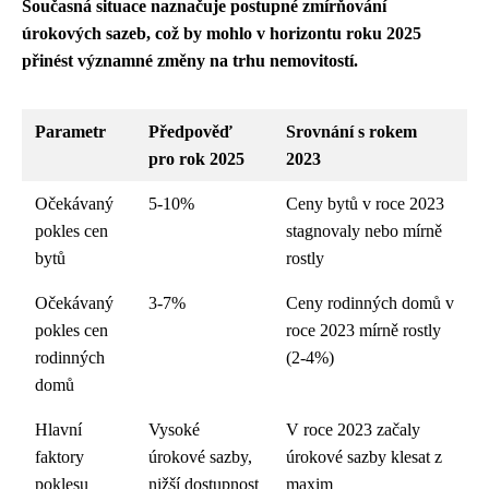
Současná situace naznačuje postupné zmírňování
úrokových sazeb, což by mohlo v horizontu roku 2025
přinést významné změny na trhu nemovitostí.
Parametr
Předpověď
Srovnání s rokem
pro rok 2025
2023
Očekávaný
5-10%
Ceny bytů v roce 2023
pokles cen
stagnovaly nebo mírně
bytů
rostly
Očekávaný
3-7%
Ceny rodinných domů v
pokles cen
roce 2023 mírně rostly
rodinných
(2-4%)
domů
Hlavní
Vysoké
V roce 2023 začaly
faktory
úrokové sazby,
úrokové sazby klesat z
poklesu
nižší dostupnost
maxim