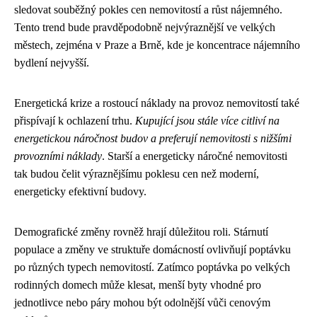
sledovat souběžný pokles cen nemovitostí a růst nájemného.
Tento trend bude pravděpodobně nejvýraznější ve velkých
městech, zejména v Praze a Brně, kde je koncentrace nájemního
bydlení nejvyšší.
Energetická krize a rostoucí náklady na provoz nemovitostí také
přispívají k ochlazení trhu.
Kupující jsou stále více citliví na
energetickou náročnost budov a preferují nemovitosti s nižšími
provozními náklady
. Starší a energeticky náročné nemovitosti
tak budou čelit výraznějšímu poklesu cen než moderní,
energeticky efektivní budovy.
Demografické změny rovněž hrají důležitou roli. Stárnutí
populace a změny ve struktuře domácností ovlivňují poptávku
po různých typech nemovitostí. Zatímco poptávka po velkých
rodinných domech může klesat, menší byty vhodné pro
jednotlivce nebo páry mohou být odolnější vůči cenovým