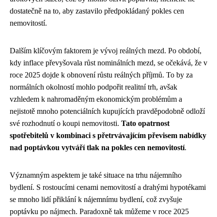
dostatečně na to, aby zastavilo předpokládaný pokles cen
nemovitostí.
Dalším klíčovým faktorem je vývoj reálných mezd. Po období,
kdy inflace převyšovala růst nominálních mezd, se očekává, že v
roce 2025 dojde k obnovení růstu reálných příjmů. To by za
normálních okolností mohlo podpořit realitní trh, avšak
vzhledem k nahromaděným ekonomickým problémům a
nejistotě mnoho potenciálních kupujících pravděpodobně odloží
své rozhodnutí o koupi nemovitosti.
Tato opatrnost
spotřebitelů v kombinaci s přetrvávajícím převisem nabídky
nad poptávkou vytváří tlak na pokles cen nemovitostí
.
Významným aspektem je také situace na trhu nájemního
bydlení. S rostoucími cenami nemovitostí a drahými hypotékami
se mnoho lidí přiklání k nájemnímu bydlení, což zvyšuje
poptávku po nájmech. Paradoxně tak můžeme v roce 2025