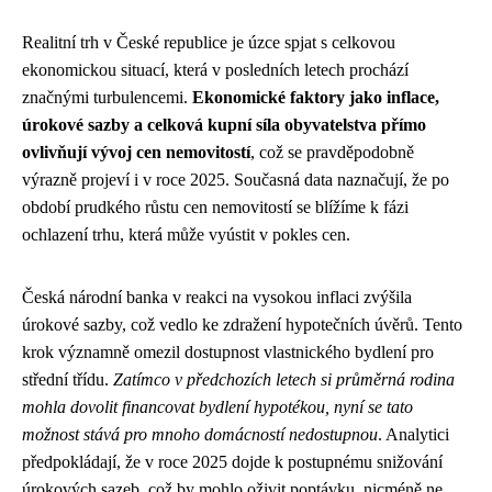
Realitní trh v České republice je úzce spjat s celkovou
ekonomickou situací, která v posledních letech prochází
značnými turbulencemi.
Ekonomické faktory jako inflace,
úrokové sazby a celková kupní síla obyvatelstva přímo
ovlivňují vývoj cen nemovitostí
, což se pravděpodobně
výrazně projeví i v roce 2025. Současná data naznačují, že po
období prudkého růstu cen nemovitostí se blížíme k fázi
ochlazení trhu, která může vyústit v pokles cen.
Česká národní banka v reakci na vysokou inflaci zvýšila
úrokové sazby, což vedlo ke zdražení hypotečních úvěrů. Tento
krok významně omezil dostupnost vlastnického bydlení pro
střední třídu.
Zatímco v předchozích letech si průměrná rodina
mohla dovolit financovat bydlení hypotékou, nyní se tato
možnost stává pro mnoho domácností nedostupnou
. Analytici
předpokládají, že v roce 2025 dojde k postupnému snižování
úrokových sazeb, což by mohlo oživit poptávku, nicméně ne