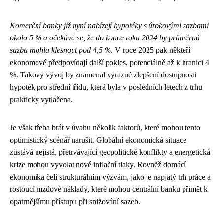
Komerční banky již nyní nabízejí hypotéky s úrokovými sazbami
okolo 5 % a očekává se, že do konce roku 2024 by průměrná
sazba mohla klesnout pod 4,5 %.
V roce 2025 pak někteří
ekonomové předpovídají další pokles, potenciálně až k hranici 4
%. Takový vývoj by znamenal výrazné zlepšení dostupnosti
hypoték pro střední třídu, která byla v posledních letech z trhu
prakticky vytlačena.
Je však třeba brát v úvahu několik faktorů, které mohou tento
optimistický scénář narušit. Globální ekonomická situace
zůstává nejistá, přetrvávající geopolitické konflikty a energetická
krize mohou vyvolat nové inflační tlaky. Rovněž domácí
ekonomika čelí strukturálním výzvám, jako je napjatý trh práce a
rostoucí mzdové náklady, které mohou centrální banku přimět k
opatrnějšímu přístupu při snižování sazeb.