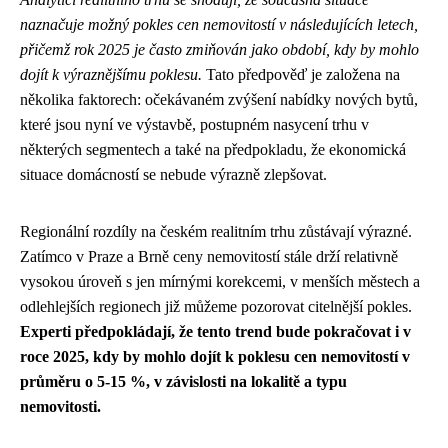
naznačuje možný pokles cen nemovitostí v následujících letech,
přičemž rok 2025 je často zmiňován jako období, kdy by mohlo
dojít k výraznějšímu poklesu.
Tato předpověď je založena na
několika faktorech: očekávaném zvýšení nabídky nových bytů,
které jsou nyní ve výstavbě, postupném nasycení trhu v
některých segmentech a také na předpokladu, že ekonomická
situace domácností se nebude výrazně zlepšovat.
Regionální rozdíly na českém realitním trhu zůstávají výrazné.
Zatímco v Praze a Brně ceny nemovitostí stále drží relativně
vysokou úroveň s jen mírnými korekcemi, v menších městech a
odlehlejších regionech již můžeme pozorovat citelnější pokles.
Experti předpokládají, že tento trend bude pokračovat i v
roce 2025, kdy by mohlo dojít k poklesu cen nemovitostí v
průměru o 5-15 %, v závislosti na lokalitě a typu
nemovitosti.