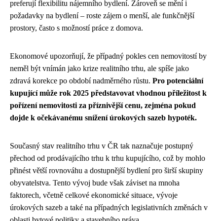
preferují flexibilitu nájemního bydlení. Zároveň se mění i
požadavky na bydlení – roste zájem o menší, ale funkčnější
prostory, často s možností práce z domova.
Ekonomové upozorňují, že případný pokles cen nemovitostí by
neměl být vnímán jako krize realitního trhu, ale spíše jako
zdravá korekce po období nadměrného růstu.
Pro potenciální
kupující může rok 2025 představovat vhodnou příležitost k
pořízení nemovitosti za příznivější cenu, zejména pokud
dojde k očekávanému snížení úrokových sazeb hypoték.
Současný stav realitního trhu v ČR tak naznačuje postupný
přechod od prodávajícího trhu k trhu kupujícího, což by mohlo
přinést větší rovnováhu a dostupnější bydlení pro širší skupiny
obyvatelstva. Tento vývoj bude však záviset na mnoha
faktorech, včetně celkové ekonomické situace, vývoje
úrokových sazeb a také na případných legislativních změnách v
oblasti bytové politiky a stavebního práva.