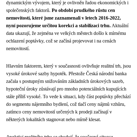
dynamickým vývojem, který je ovlivněn řadou ekonomických i
společenských faktorů.
Po období prudkého růstu cen
nemovitostí, které jsme zaznamenali v letech 2016-2022,
nyní pozorujeme určitou korekci a stabilizaci trhu.
Aktuální
data ukazují, že zejména ve velkých městech došlo k mírnému
ochlazení poptávky, což se začíná projevovat i na cenách
nemovitostí.
Hlavním faktorem, který v současnosti ovlivňuje realitní trh, jsou
vysoké úrokové sazby hypoték. Přestože Česká národní banka
začala s postupným snižováním základních úrokových sazeb,
hypoteční úroky zůstávají pro mnoho potenciálních kupujících
stále příliš vysoké. To vede k situaci, kdy část poptávky přechází
do segmentu nájemního bydlení, což tlačí ceny nájmů vzhůru,
zatímco ceny nemovitostí určených k prodeji začínají v
některých lokalitách stagnovat nebo mírně klesat.
Analytici realitního trhu se shodují, že současná situace