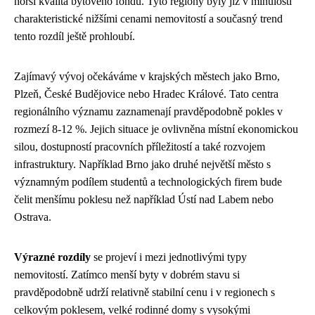
horší kvalita bytového fondu. Tyto regiony byly již v minulosti
charakteristické nižšími cenami nemovitostí a současný trend
tento rozdíl ještě prohloubí.
Zajímavý vývoj očekáváme v krajských městech jako Brno,
Plzeň, České Budějovice nebo Hradec Králové. Tato centra
regionálního významu zaznamenají pravděpodobně pokles v
rozmezí 8-12 %. Jejich situace je ovlivněna místní ekonomickou
silou, dostupností pracovních příležitostí a také rozvojem
infrastruktury. Například Brno jako druhé největší město s
významným podílem studentů a technologických firem bude
čelit menšímu poklesu než například Ústí nad Labem nebo
Ostrava.
Výrazné rozdíly
se projeví i mezi jednotlivými typy
nemovitostí. Zatímco menší byty v dobrém stavu si
pravděpodobně udrží relativně stabilní cenu i v regionech s
celkovým poklesem, velké rodinné domy s vysokými