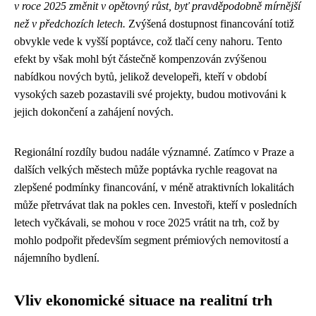
v roce 2025 změnit v opětovný růst, byť pravděpodobně mírnější
než v předchozích letech.
Zvýšená dostupnost financování totiž
obvykle vede k vyšší poptávce, což tlačí ceny nahoru. Tento
efekt by však mohl být částečně kompenzován zvýšenou
nabídkou nových bytů, jelikož developeři, kteří v období
vysokých sazeb pozastavili své projekty, budou motivováni k
jejich dokončení a zahájení nových.
Regionální rozdíly budou nadále významné. Zatímco v Praze a
dalších velkých městech může poptávka rychle reagovat na
zlepšené podmínky financování, v méně atraktivních lokalitách
může přetrvávat tlak na pokles cen. Investoři, kteří v posledních
letech vyčkávali, se mohou v roce 2025 vrátit na trh, což by
mohlo podpořit především segment prémiových nemovitostí a
nájemního bydlení.
Vliv ekonomické situace na realitní trh