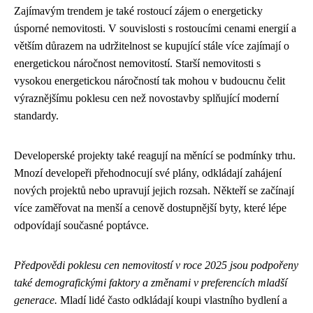
Zajímavým trendem je také rostoucí zájem o energeticky
úsporné nemovitosti. V souvislosti s rostoucími cenami energií a
větším důrazem na udržitelnost se kupující stále více zajímají o
energetickou náročnost nemovitostí. Starší nemovitosti s
vysokou energetickou náročností tak mohou v budoucnu čelit
výraznějšímu poklesu cen než novostavby splňující moderní
standardy.
Developerské projekty také reagují na měnící se podmínky trhu.
Mnozí developeři přehodnocují své plány, odkládají zahájení
nových projektů nebo upravují jejich rozsah. Někteří se začínají
více zaměřovat na menší a cenově dostupnější byty, které lépe
odpovídají současné poptávce.
Předpovědi poklesu cen nemovitostí v roce 2025 jsou podpořeny
také demografickými faktory a změnami v preferencích mladší
generace.
Mladí lidé často odkládají koupi vlastního bydlení a