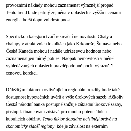
provozními náklady mohou zaznamenat výraznější propad.
Tento trend bude patrný zejména v oblastech s vyššími cenami
energií a horší dopravní dostupností.
Specifickou kategorii tvoří rekreační nemovitosti. Chaty a
chalupy v atraktivních lokalitách jako Krkonoše, Šumava nebo
Česká Kanada mohou i nadále udržet svou hodnotu nebo
zaznamenat jen mírný pokles. Naopak nemovitosti v méně
vyhledávaných oblastech pravděpodobně pocítí výraznější
cenovou korekci.
Důležitým faktorem ovlivňujícím regionální rozdíly bude také
dostupnost hypotečních úvěrů a výše úrokových sazeb. Ačkoliv
Česká národní banka postupně snižuje základní úrokové sazby,
přístup k financování zůstává pro mnoho potenciálních
kupujících obtížný.
Tento faktor dopadne nejsilněji právě na
ekonomicky slabší regiony
, kde je závislost na externím