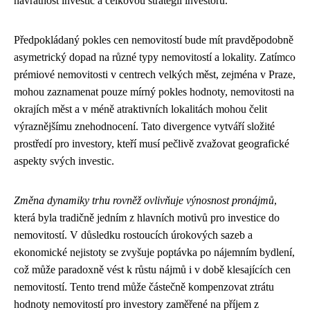
návratnost investic a celkovou strategii investorů.
Předpokládaný pokles cen nemovitostí bude mít pravděpodobně
asymetrický dopad na různé typy nemovitostí a lokality. Zatímco
prémiové nemovitosti v centrech velkých měst, zejména v Praze,
mohou zaznamenat pouze mírný pokles hodnoty, nemovitosti na
okrajích měst a v méně atraktivních lokalitách mohou čelit
výraznějšímu znehodnocení. Tato divergence vytváří složité
prostředí pro investory, kteří musí pečlivě zvažovat geografické
aspekty svých investic.
Změna dynamiky trhu rovněž ovlivňuje výnosnost pronájmů
,
která byla tradičně jedním z hlavních motivů pro investice do
nemovitostí. V důsledku rostoucích úrokových sazeb a
ekonomické nejistoty se zvyšuje poptávka po nájemním bydlení,
což může paradoxně vést k růstu nájmů i v době klesajících cen
nemovitostí. Tento trend může částečně kompenzovat ztrátu
hodnoty nemovitostí pro investory zaměřené na příjem z