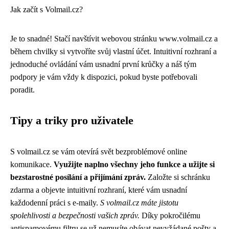
Jak začít s Volmail.cz?
Je to snadné! Stačí navštívit webovou stránku www.volmail.cz a
během chvilky si vytvoříte svůj vlastní účet. Intuitivní rozhraní a
jednoduché ovládání vám usnadní první krůčky a náš tým
podpory je vám vždy k dispozici, pokud byste potřebovali
poradit.
Tipy a triky pro uživatele
S volmail.cz se vám otevírá svět bezproblémové online
komunikace.
Využijte naplno všechny jeho funkce a užijte si
bezstarostné posílání a přijímání zpráv.
Založte si schránku
zdarma a objevte intuitivní rozhraní, které vám usnadní
každodenní práci s e-maily.
S volmail.cz máte jistotu
spolehlivosti a bezpečnosti vašich zpráv.
Díky pokročilému
antispamovému filtru se už nemusíte obávat nevyžádané pošty a