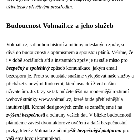
uživatelsky přívětivým prostředím.
Budoucnost Volmail.cz a jeho služeb
Volmail.cz, s dlouhou historií a miliony odeslaných zpráv, se
dívá do budoucnosti s optimismem a spoustou plánů. Věříme, že
i v době sociálních sítí a instantních zpráv je tu stále místo pro
bezpečný a spolehlivý
způsob komunikace, jakým email
bezesporu je. Proto se neustále snažíme vylepšovat naše služby a
přicházet s novými funkcemi, které usnadní život našim
uživatelům. Již brzy se tak můžete těšit na modernější rozhraní
webové stránky www.volmail.cz, které bude přehlednější a
intuitivnější. Kromě designových změn se zaměřujeme i na
zvýšení bezpečnosti
a ochrany vašich dat. V blízké budoucnosti
plánujeme zavést dvoufaktorové ověření a další bezpečnostní
prvky, které z Volmail.cz učiní ještě
bezpečnější platformu
pro
vaši emailovou komunikaci.