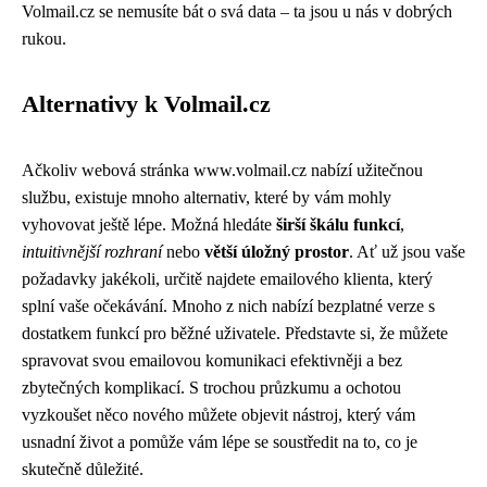
Volmail.cz se nemusíte bát o svá data – ta jsou u nás v dobrých
rukou.
Alternativy k Volmail.cz
Ačkoliv webová stránka www.volmail.cz nabízí užitečnou
službu, existuje mnoho alternativ, které by vám mohly
vyhovovat ještě lépe. Možná hledáte
širší škálu funkcí
,
intuitivnější rozhraní
nebo
větší úložný prostor
. Ať už jsou vaše
požadavky jakékoli, určitě najdete emailového klienta, který
splní vaše očekávání. Mnoho z nich nabízí bezplatné verze s
dostatkem funkcí pro běžné uživatele. Představte si, že můžete
spravovat svou emailovou komunikaci efektivněji a bez
zbytečných komplikací. S trochou průzkumu a ochotou
vyzkoušet něco nového můžete objevit nástroj, který vám
usnadní život a pomůže vám lépe se soustředit na to, co je
skutečně důležité.