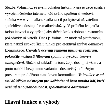
Služba Volmail.cz se pyšní bohatou historií, která je úzce spjata s
vývojem českého internetu. Od svého spuštění si webová
stránka www.volmail.cz kladla za cíl poskytovat uživatelům
spolehlivé a dostupné e-mailové služby. V průběhu let prošla
řadou inovací a vylepšení, aby držela krok s dobou a rostoucími
požadavky uživatelů. Dnes je Volmail.cz moderní platformou,
která nabízí širokou škálu funkcí pro efektivní správu e-mailové
komunikace.
Uživatelé oceňují zejména intuitivní rozhraní,
pokročilé možnosti filtrování spamu a vysokou úroveň
zabezpečení.
Služba si zakládá na tom, že je dostupná všem, a
proto nabízí i bezplatnou variantu s dostatečným úložným
prostorem pro běžnou e-mailovou komunikaci.
Volmail.cz se tak
stal důležitým nástrojem pro každodenní život mnoha lidí, kteří
oceňují jeho jednoduchost, spolehlivost a dostupnost.
Hlavní funkce a výhody