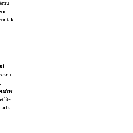
 němu
zem
tem tak
ní
ovozem
,
budete
tříte
lad s