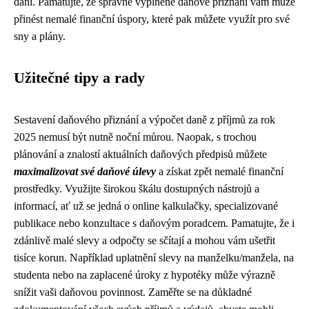
daní. Pamatujte, že správně vyplněné daňové přiznání vám může
přinést nemalé finanční úspory, které pak můžete využít pro své
sny a plány.
Užitečné tipy a rady
Sestavení daňového přiznání a výpočet daně z příjmů za rok
2025 nemusí být nutně noční můrou. Naopak, s trochou
plánování a znalostí aktuálních daňových předpisů můžete
maximalizovat své daňové úlevy
a získat zpět nemalé finanční
prostředky. Využijte širokou škálu dostupných nástrojů a
informací, ať už se jedná o online kalkulačky, specializované
publikace nebo konzultace s daňovým poradcem. Pamatujte, že i
zdánlivě malé slevy a odpočty se sčítají a mohou vám ušetřit
tisíce korun. Například uplatnění slevy na manželku/manžela, na
studenta nebo na zaplacené úroky z hypotéky může výrazně
snížit vaši daňovou povinnost. Zaměřte se na důkladné