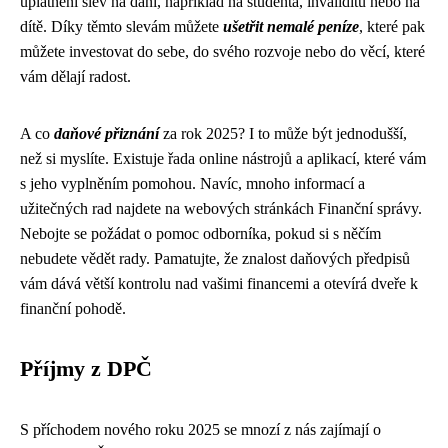
uplatnění slev na dani, například na studenta, invaliditu nebo na
dítě. Díky těmto slevám můžete
ušetřit nemalé peníze
, které pak
můžete investovat do sebe, do svého rozvoje nebo do věcí, které
vám dělají radost.
A co
daňové přiznání
za rok 2025? I to může být jednodušší,
než si myslíte. Existuje řada online nástrojů a aplikací, které vám
s jeho vyplněním pomohou. Navíc, mnoho informací a
užitečných rad najdete na webových stránkách Finanční správy.
Nebojte se požádat o pomoc odborníka, pokud si s něčím
nebudete vědět rady. Pamatujte, že znalost daňových předpisů
vám dává větší kontrolu nad vašimi financemi a otevírá dveře k
finanční pohodě.
Příjmy z DPČ
S příchodem nového roku 2025 se mnozí z nás zajímají o