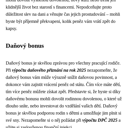
klidnější život bez starostí s financemi. Nepodceňujte proto
důležitost slev na dani a věnujte čas jejich prostudování – mohli
byste být příjemně překvapeni, kolik peněz vám vrátí zpět do
kapsy.
Daňový bonus
Daňový bonus je skvělou zprávou pro všechny pracující rodiče.
Při
výpočtu daňového přiznání na rok 2025
nezapomeňte, že
daňový bonus vám může výrazně snížit daňovou povinnost, a
dokonce vám zajistit vrácení peněz od státu. Čím více máte dětí,
tím více peněz můžete získat zpět. Představte si, že byste si díky
daňovému bonusu mohli dovolit rodinnou dovolenou, o které už
dlouho sníte, nebo investovat do vzdělání vašich dětí. Daňový
bonus je skvělou podporou rodin s dětmi a umožňuje jim plnit si
své sny. Nezapomeňte si o něj požádat při
výpočtu DPČ 2025
a
užijte si zaslouženou finanční injekci.