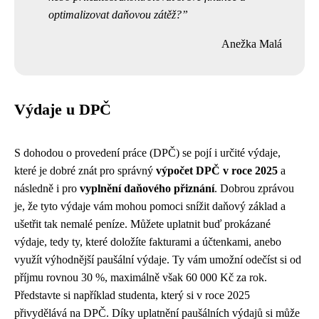
optimalizovat daňovou zátěž?
Anežka Malá
Výdaje u DPČ
S dohodou o provedení práce (DPČ) se pojí i určité výdaje,
které je dobré znát pro správný
výpočet DPČ v roce 2025
a
následně i pro
vyplnění daňového přiznání
. Dobrou zprávou
je, že tyto výdaje vám mohou pomoci snížit daňový základ a
ušetřit tak nemalé peníze. Můžete uplatnit buď prokázané
výdaje, tedy ty, které doložíte fakturami a účtenkami, anebo
využít výhodnější paušální výdaje. Ty vám umožní odečíst si od
příjmu rovnou 30 %, maximálně však 60 000 Kč za rok.
Představte si například studenta, který si v roce 2025
přivydělává na DPČ. Díky uplatnění paušálních výdajů si může