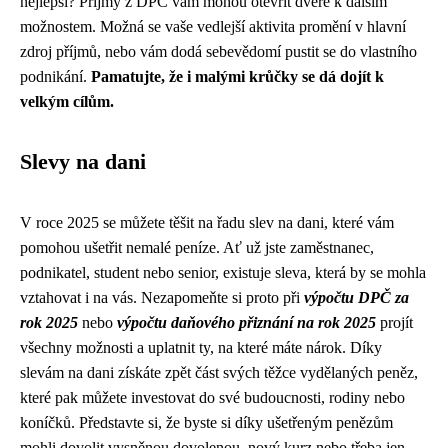
nejlepší? Příjmy z DPČ vám mohou otevřít dveře k dalším
možnostem. Možná se vaše vedlejší aktivita promění v hlavní
zdroj příjmů, nebo vám dodá sebevědomí pustit se do vlastního
podnikání.
Pamatujte, že i malými krůčky se dá dojít k
velkým cílům.
Slevy na dani
V roce 2025 se můžete těšit na řadu slev na dani, které vám
pomohou ušetřit nemalé peníze. Ať už jste zaměstnanec,
podnikatel, student nebo senior, existuje sleva, která by se mohla
vztahovat i na vás. Nezapomeňte si proto při
výpočtu DPČ za
rok 2025
nebo
výpočtu daňového přiznání na rok 2025
projít
všechny možnosti a uplatnit ty, na které máte nárok. Díky
slevám na dani získáte zpět část svých těžce vydělaných peněz,
které pak můžete investovat do své budoucnosti, rodiny nebo
koníčků. Představte si, že byste si díky ušetřeným penězům
mohli dovolit vysněnou dovolenou, nový kurz nebo třeba jen