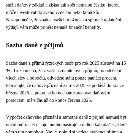
snížit daňový základ a získat tak zpět nemalou částku, kterou
může investovat do svého vzdělání nebo koníčků.
Nezapomeňte, že znalost vašich možností a správné uplatnění
výdajů vám může přinést nemalé finanční benefity.
Sazba daně z příjmů
Sazba daně z příjmů fyzických osob pro rok 2025 zůstává na
15
%
. To znamená, že z vašich zdanitelných příjmů, po odečtení
všech slev a odpočtů, odvedete státu pouze patnáct procent.
Pamatujte, že daňové přiznání za rok 2025 se podává do konce
března 2025, a pokud si ho necháte zpracovat daňovým
poradcem, máte čas až do konce června 2025.
Výpočet daňového přiznání a samotné daně z příjmů nemusí být
noční můrou. Existuje mnoho nástrojů a online kalkulaček, které
vám s tím pomohou. Navíc, pokud si vedete evidenci příjmů a