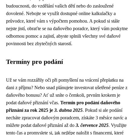
budoucnosti, do vzdělání vašich dětí nebo do zasloužené
dovolené. Nebojte se využít dostupné online kalkulačky a
průvodce, které vám s výpočtem pomohou. A pokud si stále
nejste jistí, obraťte se na daňového poradce, který vám poskytne
odbornou pomoc a zajistí, abyste splnili všechny své daňové
povinnosti bez zbytečných starostí.
Termíny pro podání
Už se vám rozzářily oči při pomyšlení na vrácení přeplatku na
dani z příjmu? Nebo snad plánujete investovat ušetřené peníze z
daňového bonusu? Ať už sníte o čemkoli, prvním krokem je
podat daňové přiznání včas.
Termín pro podání daňového
přiznání za rok 2025 je
3. dubna 2025
. Pokud si ale podání
necháte zpracovat daňovým poradcem, získáte 3 měsíce navíc a
můžete podat daňové přiznání až do
3. července 2025
. Využijte
tento čas a promyslete si, jak nejlépe naložit s financemi, které