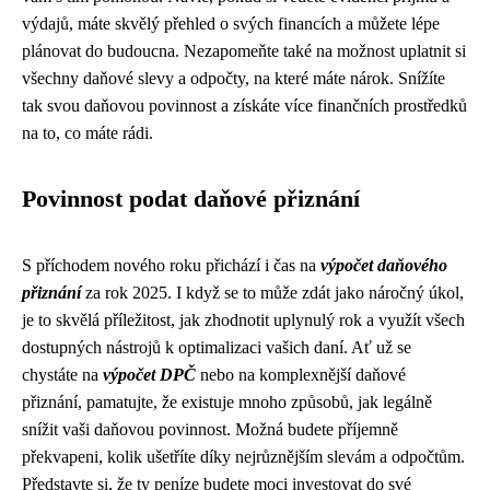
výdajů, máte skvělý přehled o svých financích a můžete lépe
plánovat do budoucna. Nezapomeňte také na možnost uplatnit si
všechny daňové slevy a odpočty, na které máte nárok. Snížíte
tak svou daňovou povinnost a získáte více finančních prostředků
na to, co máte rádi.
Povinnost podat daňové přiznání
S příchodem nového roku přichází i čas na
výpočet daňového
přiznání
za rok 2025. I když se to může zdát jako náročný úkol,
je to skvělá příležitost, jak zhodnotit uplynulý rok a využít všech
dostupných nástrojů k optimalizaci vašich daní. Ať už se
chystáte na
výpočet DPČ
nebo na komplexnější daňové
přiznání, pamatujte, že existuje mnoho způsobů, jak legálně
snížit vaši daňovou povinnost. Možná budete příjemně
překvapeni, kolik ušetříte díky nejrůznějším slevám a odpočtům.
Představte si, že ty peníze budete moci investovat do své