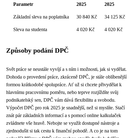
Parametr
2025
2025
Základní sleva na poplatníka
30 840 Kč
34 125 Kč
Sleva na studenta
4 020 Kč
4 020 Kč
Způsoby podání DPČ
Svět práce se neustále vyvíjí a s ním i možnosti, jak si vydělat.
Dohoda o provedení práce, zkráceně DPČ, je stále oblíbenější
formou krátkodobé spolupráce. Ať už si chcete přivydělat k
hlavnímu pracovnímu poměru, nebo teprve rozjíždíte svůj
podnikatelský sen, DPČ vám dává flexibilitu a svobodu.
Výpočet DPČ pro rok 2025 je snadnější, než si myslíte. Stačí
znát pár základních informací a s pomocí online kalkulaček
zvládnete vše hravě. Nebojte se využít dostupné nástroje a
zjednodušit si tak cestu k finanční pohodě. A co je na tom