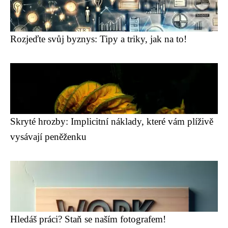
Rozjeďte svůj byznys: Tipy a triky, jak na to!
Skryté hrozby: Implicitní náklady, které vám plíživě
vysávají peněženku
Hledáš práci? Staň se naším fotografem!