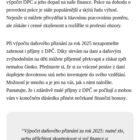
výpočet DPČ a jeho dopad na naše finance. Práce na dohodu o
provedení práce je stále populárnější a skýtá řadu výhod.
Nejenže si můžete přivydělat k hlavnímu pracovnímu poměru,
ale získáte i cenné zkušenosti a rozšíříte si profesní obzory.
Při výpočtu daňového přiznání za rok 2025 nezapomeňte
zahrnout i příjmy z DPČ. Díky slevám na dani a daňovým
zvýhodněním na děti můžete příjemně překvapit a získat zpět
nemalou částku. Představte si, že si za vrácené peníze z daní
dopřejete dovolenou snů nebo investujete do svého vzdělání.
Možností je mnoho a je jen na vás, jak s nimi naložíte.
Pamatujte, že i zdánlivě malé příjmy z DPČ se počítají a mohou
vám v konečném důsledku přinést nečekané finanční bonusy.
Výpočet daňového přiznání za rok 2025: nutné zlo,
nebo příležitost zkontrolovat si své finance a