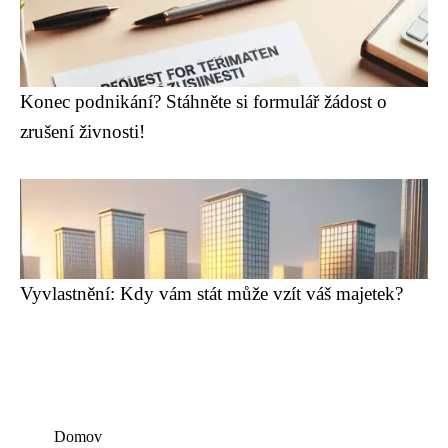
Konec podnikání? Stáhněte si formulář žádost o
zrušení živnosti!
Vyvlastnění: Kdy vám stát může vzít váš majetek?
Domov