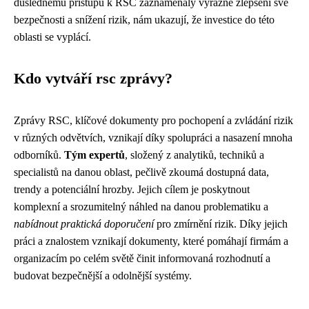
důslednému přístupu k RSC zaznamenaly výrazné zlepšení své
bezpečnosti a snížení rizik, nám ukazují, že investice do této
oblasti se vyplácí.
Kdo vytváří rsc zprávy?
Zprávy RSC, klíčové dokumenty pro pochopení a zvládání rizik
v různých odvětvích, vznikají díky spolupráci a nasazení mnoha
odborníků.
Tým expertů
, složený z analytiků, techniků a
specialistů na danou oblast, pečlivě zkoumá dostupná data,
trendy a potenciální hrozby. Jejich cílem je poskytnout
komplexní a srozumitelný náhled na danou problematiku a
nabídnout praktická doporučení
pro zmírnění rizik. Díky jejich
práci a znalostem vznikají dokumenty, které pomáhají firmám a
organizacím po celém světě činit informovaná rozhodnutí a
budovat bezpečnější a odolnější systémy.