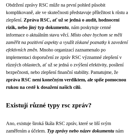
Obdržení zprávy RSC může na první pohled působit
komplikovaně, ale ve skutečnosti představuje příležitost k růstu a
zlepšení.
Zpráva RSC, ať už se jedná o audit, hodnocení
rizik, nebo jiný typ dokumentu
, nám poskytuje cenné
informace o aktuálním stavu věcí.
Místo obav bychom se měli
zaměřit na pozitivní aspekty a využít získané poznatky k zavedení
efektivních změn.
Mnoho organizací zaznamenalo po
implementaci doporučení ze zpráv RSC významné zlepšení v
různých oblastech, ať už se jedná o zvýšení efektivity, posílení
bezpečnosti, nebo zlepšení finanční stability. Pamatujme, že
zpráva RSC není konečným verdiktem, ale spíše pomocnou
rukou na cestě k dosažení našich cílů
.
Existují různé typy rsc zpráv?
Ano, existuje široká škála RSC zpráv, které se liší svým
zaměřením a účelem.
Typ zprávy nebo název dokumentu
nám