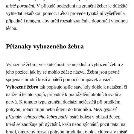
místě poranění.
V případě podezření na zranění žeber je důležité
vyhledat lékařskou pomoc. Lékař provede fyzikální vyšetření a
případně i rentgen, aby určil rozsah zranění a doporučil vhodnou
léčbu.
Příznaky vyhozeného žebra
Vyhozené žebro, ve skutečnosti se nejedná o vyhození žebra z
jeho pozice, jak by se mohlo zdát z názvu. Žebra jsou pevně
spojena s hrudní kostí a páteří pomocí chrupavek a vazů.
Vyhozené žebro
tak popisuje spíše stav, kdy dojde k natažení či
natržení těchto spojů, případně k podráždění okolních svalů a
nervů. K tomuto typu zranění dochází nejčastěji při prudkém
pohybu, rotaci trupu nebo úderu do hrudníku.
Mezi typické
příznaky vyhozeného žebra patří
: ostrá bolest v oblasti žeber,
která se zhoršuje při dýchání, kašli nebo kýchání, pocit tlaku na
hrudi, omezený rozsah pohybu hrudníku, otok a citlivost v místě