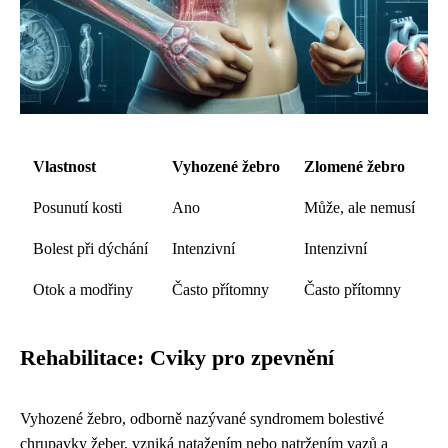
Vlastnost
Vyhozené žebro
Zlomené žebro
Posunutí kosti
Ano
Může, ale nemusí
Bolest při dýchání
Intenzivní
Intenzivní
Otok a modřiny
Často přítomny
Často přítomny
Rehabilitace: Cviky pro zpevnění
Vyhozené žebro, odborně nazývané syndromem bolestivé
chrupavky žeber, vzniká natažením nebo natržením vazů a