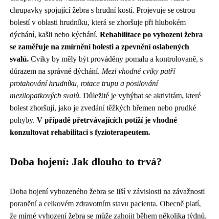
chrupavky spojující žebra s hrudní kostí. Projevuje se ostrou
bolestí v oblasti hrudníku, která se zhoršuje při hlubokém
dýchání, kašli nebo kýchání.
Rehabilitace po vyhození žebra
se zaměřuje na zmírnění bolesti a zpevnění oslabených
svalů.
Cviky by měly být prováděny pomalu a kontrolovaně, s
důrazem na správné dýchání.
Mezi vhodné cviky patří
protahování hrudníku, rotace trupu a posilování
mezilopatkových svalů.
Důležité je vyhýbat se aktivitám, které
bolest zhoršují, jako je zvedání těžkých břemen nebo prudké
pohyby.
V případě přetrvávajících potíží je vhodné
konzultovat rehabilitaci s fyzioterapeutem.
Doba hojení: Jak dlouho to trvá?
Doba hojení vyhozeného žebra se liší v závislosti na závažnosti
poranění a celkovém zdravotním stavu pacienta. Obecně platí,
že mírné vyhození žebra se může zahojit během několika týdnů,