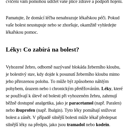
cvičení vám pomohou udržet vaše plíce zdravé a podpoří hojení.
Pamatujte, že domácí léčba nenahrazuje lékařskou péči. Pokud
vaše bolest neustupuje nebo se zhoršuje, okamžitě vyhledejte
lékařskou pomoc.
Léky: Co zabírá na bolest?
Vyhozené žebro, odborně nazývané blokáda žeberního kloubu,
je bolestivý stav, kdy dojde k posunutí žeberního kloubu mimo
jeho přirozenou polohu. To může být způsobeno náhlým
pohybem, úrazem nebo i chronickým přetěžováním.
Léky
, které
se používají k úlevě od bolesti při vyhozeném žebru, zahrnují
běžně dostupné analgetika, jako je
paracetamol
(např. Paralen)
nebo
ibuprofen
(např. Ibalgin). Tyto léky pomáhají snižovat
bolest a zánět. V případě silnější bolesti může lékař předepsat
silnější léky na předpis, jako jsou
tramadol
nebo
kodein
.