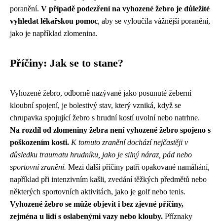
poranění.
V případě podezření na vyhozené žebro je důležité
vyhledat lékařskou pomoc
, aby se vyloučila vážnější poranění,
jako je například zlomenina.
Příčiny: Jak se to stane?
Vyhozené žebro, odborně nazývané jako posunuté žeberní
kloubní spojení, je bolestivý stav, který vzniká, když se
chrupavka spojující žebro s hrudní kostí uvolní nebo natrhne.
Na rozdíl od zlomeniny žebra není vyhozené žebro spojeno s
poškozením kosti.
K tomuto zranění dochází nejčastěji v
důsledku traumatu hrudníku, jako je silný náraz, pád nebo
sportovní zranění.
Mezi další příčiny patří opakované namáhání,
například při intenzivním kašli, zvedání těžkých předmětů nebo
některých sportovních aktivitách, jako je golf nebo tenis.
Vyhozené žebro se může objevit i bez zjevné příčiny,
zejména u lidí s oslabenými vazy nebo klouby.
Příznaky