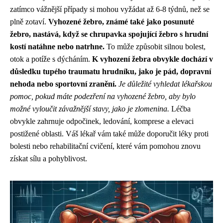
zatímco vážnější případy si mohou vyžádat až 6-8 týdnů, než se
plně zotaví.
Vyhozené žebro, známé také jako posunuté
žebro, nastává, když se chrupavka spojující žebro s hrudní
kostí natáhne nebo natrhne.
To může způsobit silnou bolest,
otok a potíže s dýcháním.
K vyhození žebra obvykle dochází v
důsledku tupého traumatu hrudníku, jako je pád, dopravní
nehoda nebo sportovní zranění.
Je důležité vyhledat lékařskou
pomoc, pokud máte podezření na vyhozené žebro, aby bylo
možné vyloučit závažnější stavy, jako je zlomenina.
Léčba
obvykle zahrnuje odpočinek, ledování, komprese a elevaci
postižené oblasti. Váš lékař vám také může doporučit léky proti
bolesti nebo rehabilitační cvičení, které vám pomohou znovu
získat sílu a pohyblivost.