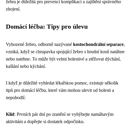
žebra je důležitá pro prevenci komplikací a zajištění správného
zhojení.
Domácí léčba: Tipy pro úlevu
Vyhozené žebro, odborně nazývané
kostochondrální separace
,
vzniká, když se chrupavka spojující žebro s hrudní kostí natáhne
nebo natrhne. To může být velmi bolestivé a ztěžovat dýchání,
kašlání nebo kýchání.
I když je důležité vyhledat lékařskou pomoc, existuje několik
tipů pro domácí léčbu, které vám mohou ulevit od bolesti a
nepohodlí:
Klid
: Prvních pár dní po zranění se vyhýbejte namáhavým
aktivitám a dopřejte si dostatek odpočinku.