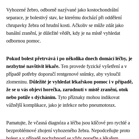
Vyhozené žebro, odborně nazývané jako kostochondrální
separace, je bolestivý stav, ke kterému dochází při oddělení
chrupavky žebra od hrudní kosti. Ačkoliv se může zdát jako
banální zranění, je důležité vědět, kdy je na místě vyhledat
odbornou pomoc.
Pokud bolest přetrvává i po několika dnech domácí léčby, je
nezbytné navštívit lékaře.
Ten provede fyzické vyšetření a v
případě potřeby doporučí rentgenové snímky, aby vyloučil
zlomeninu.
Důležité je vyhledat lékařskou pomoc i v případě,
že se u vás objeví horečka, zarudnutí v místě zranění, otok
nebo potíže s dýcháním.
Tyto příznaky mohou indikovat
vážnější komplikace, jako je infekce nebo pneumotorax.
Pamatujte, že včasná diagnóza a léčba jsou klíčové pro rychlé a
bezproblémové zhojení vyhozeného žebra. Nepodceňujte proto
bolest a v případě pochybností se vždy poraďte s lékařem.