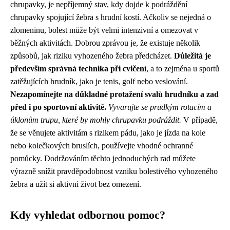
chrupavky, je nepříjemný stav, kdy dojde k podráždění
chrupavky spojující žebra s hrudní kostí. Ačkoliv se nejedná o
zlomeninu, bolest může být velmi intenzivní a omezovat v
běžných aktivitách. Dobrou zprávou je, že existuje několik
způsobů, jak riziku vyhozeného žebra předcházet.
Důležitá je
především správná technika při cvičení
, a to zejména u sportů
zatěžujících hrudník, jako je tenis, golf nebo veslování.
Nezapomínejte na důkladné protažení svalů hrudníku a zad
před i po sportovní aktivitě.
Vyvarujte se prudkým rotacím a
úklonům trupu, které by mohly chrupavku podráždit.
V případě,
že se věnujete aktivitám s rizikem pádu, jako je jízda na kole
nebo kolečkových bruslích, používejte vhodné ochranné
pomůcky. Dodržováním těchto jednoduchých rad můžete
výrazně snížit pravděpodobnost vzniku bolestivého vyhozeného
žebra a užít si aktivní život bez omezení.
Kdy vyhledat odbornou pomoc?