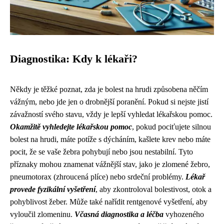
Diagnostika: Kdy k lékaři?
Někdy je těžké poznat, zda je bolest na hrudi způsobena něčím
vážným, nebo jde jen o drobnější poranění. Pokud si nejste jistí
závažností svého stavu, vždy je lepší vyhledat lékařskou pomoc.
Okamžitě vyhledejte lékařskou pomoc
, pokud pociťujete silnou
bolest na hrudi, máte potíže s dýcháním, kašlete krev nebo máte
pocit, že se vaše žebra pohybují nebo jsou nestabilní. Tyto
příznaky mohou znamenat vážnější stav, jako je zlomené žebro,
pneumotorax (zhroucená plíce) nebo srdeční problémy.
Lékař
provede fyzikální vyšetření
, aby zkontroloval bolestivost, otok a
pohyblivost žeber. Může také nařídit rentgenové vyšetření, aby
vyloučil zlomeninu.
Včasná diagnostika a léčba
vyhozeného