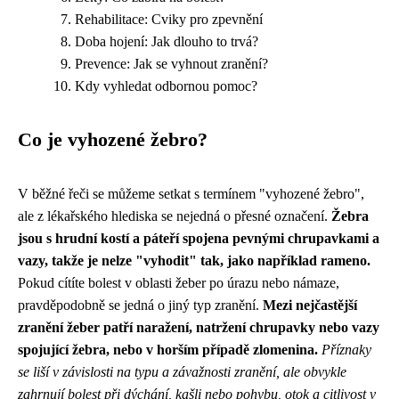
Rehabilitace: Cviky pro zpevnění
Doba hojení: Jak dlouho to trvá?
Prevence: Jak se vyhnout zranění?
Kdy vyhledat odbornou pomoc?
Co je vyhozené žebro?
V běžné řeči se můžeme setkat s termínem "vyhozené žebro",
ale z lékařského hlediska se nejedná o přesné označení.
Žebra
jsou s hrudní kostí a páteří spojena pevnými chrupavkami a
vazy, takže je nelze "vyhodit" tak, jako například rameno.
Pokud cítíte bolest v oblasti žeber po úrazu nebo námaze,
pravděpodobně se jedná o jiný typ zranění.
Mezi nejčastější
zranění žeber patří naražení, natržení chrupavky nebo vazy
spojující žebra, nebo v horším případě zlomenina.
Příznaky
se liší v závislosti na typu a závažnosti zranění, ale obvykle
zahrnují bolest při dýchání, kašli nebo pohybu, otok a citlivost v