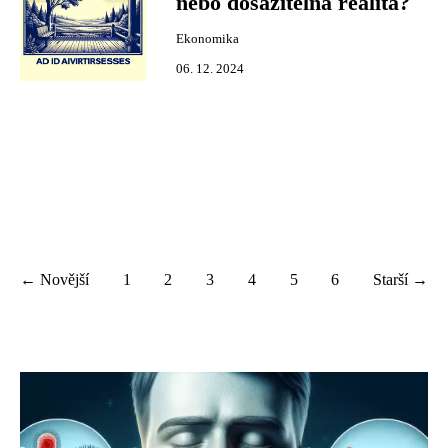
nebo dosažitelná realita?
Ekonomika
06. 12. 2024
← Novější
1
2
3
4
5
6
Starší →