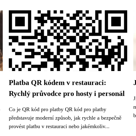
Platba QR kódem v restauraci:
Rychlý průvodce pro hosty i personál
J
m
o
Co je QR kód pro platby QR kód pro platby
b
představuje moderní způsob, jak rychle a bezpečně
provést platbu v restauraci nebo jakémkoliv...