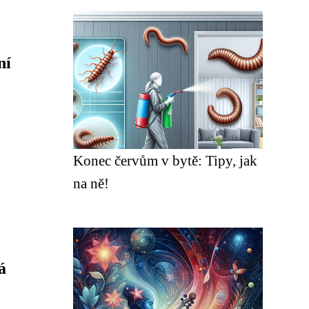
ní
Konec červům v bytě: Tipy, jak
na ně!
á