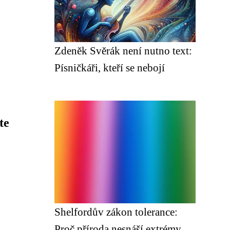
Zdeněk Svěrák není nutno text:
Písničkáři, kteří se nebojí
te
Shelfordův zákon tolerance:
Proč příroda nesnáší extrémy