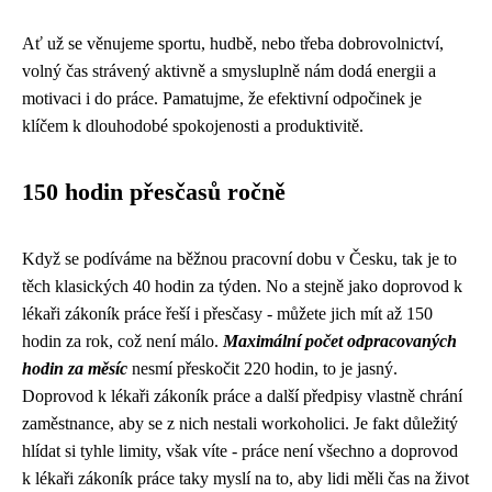
Ať už se věnujeme sportu, hudbě, nebo třeba dobrovolnictví,
volný čas strávený aktivně a smysluplně nám dodá energii a
motivaci i do práce. Pamatujme, že efektivní odpočinek je
klíčem k dlouhodobé spokojenosti a produktivitě.
150 hodin přesčasů ročně
Když se podíváme na běžnou pracovní dobu v Česku, tak je to
těch klasických 40 hodin za týden. No a stejně jako
doprovod k
lékaři zákoník práce
řeší i přesčasy - můžete jich mít až 150
hodin za rok, což není málo.
Maximální počet odpracovaných
hodin za měsíc
nesmí přeskočit 220 hodin, to je jasný.
Doprovod k lékaři zákoník práce a další předpisy vlastně chrání
zaměstnance, aby se z nich nestali workoholici. Je fakt důležitý
hlídat si tyhle limity, však víte - práce není všechno a doprovod
k lékaři zákoník práce taky myslí na to, aby lidi měli čas na život