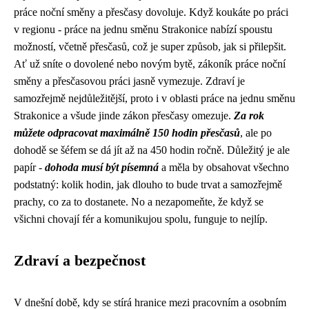
práce noční směny
a přesčasy dovoluje. Když koukáte po práci
v regionu -
práce na jednu směnu Strakonice nabízí spoustu
možností
, včetně přesčasů, což je super způsob, jak si přilepšit.
Ať už sníte o dovolené nebo novým bytě, zákoník práce noční
směny a přesčasovou práci jasně vymezuje. Zdraví je
samozřejmě nejdůležitější, proto i v oblasti práce na jednu směnu
Strakonice a všude jinde zákon přesčasy omezuje.
Za rok
můžete odpracovat maximálně 150 hodin přesčasů
, ale po
dohodě se šéfem se dá jít až na 450 hodin ročně. Důležitý je ale
papír -
dohoda musí být písemná
a měla by obsahovat všechno
podstatný: kolik hodin, jak dlouho to bude trvat a samozřejmě
prachy, co za to dostanete. No a nezapomeňte, že když se
všichni chovají fér a komunikujou spolu, funguje to nejlíp.
Zdraví a bezpečnost
V dnešní době, kdy se stírá hranice mezi pracovním a osobním