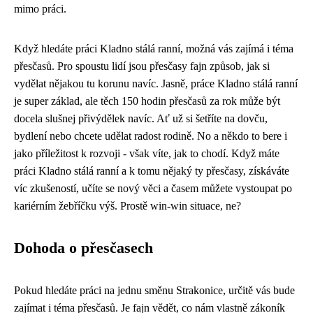
mimo práci.
Když hledáte práci Kladno stálá ranní, možná vás zajímá i téma
přesčasů. Pro spoustu lidí jsou přesčasy fajn způsob, jak si
vydělat nějakou tu korunu navíc. Jasně,
práce Kladno stálá ranní
je super základ, ale těch 150 hodin přesčasů za rok může být
docela slušnej přivýdělek navíc. Ať už si šetříte na dovču,
bydlení nebo chcete udělat radost rodině. No a někdo to bere i
jako příležitost k rozvoji - však víte, jak to chodí. Když máte
práci Kladno stálá ranní a k tomu nějaký ty přesčasy, získáváte
víc zkušeností, učíte se nový věci a časem můžete vystoupat po
kariérním žebříčku výš. Prostě win-win situace, ne?
Dohoda o přesčasech
Pokud hledáte práci na jednu směnu Strakonice, určitě vás bude
zajímat i téma přesčasů. Je fajn vědět, co nám vlastně
zákoník