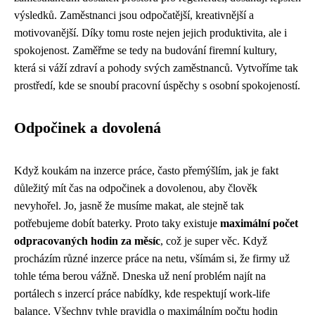
výsledků. Zaměstnanci jsou odpočatější, kreativnější a
motivovanější. Díky tomu roste nejen jejich produktivita, ale i
spokojenost. Zaměřme se tedy na budování firemní kultury,
která si váží zdraví a pohody svých zaměstnanců. Vytvoříme tak
prostředí, kde se snoubí pracovní úspěchy s osobní spokojeností.
Odpočinek a dovolená
Když koukám na
inzerce práce
, často přemýšlím, jak je fakt
důležitý mít čas na odpočinek a dovolenou, aby člověk
nevyhořel. Jo, jasně že musíme makat, ale stejně tak
potřebujeme dobít baterky. Proto taky existuje
maximální počet
odpracovaných hodin za měsíc
, což je super věc. Když
procházím různé inzerce práce na netu, všímám si, že firmy už
tohle téma berou vážně. Dneska už není problém najít na
portálech s inzercí práce nabídky, kde respektují work-life
balance. Všechny tyhle pravidla o maximálním počtu hodin