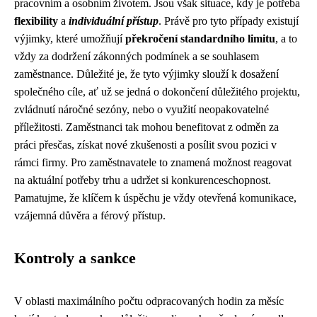
pracovním a osobním životem. Jsou však situace, kdy je potřeba
flexibility
a
individuální přístup
. Právě pro tyto případy existují
výjimky, které umožňují
překročení standardního limitu
, a to
vždy za dodržení zákonných podmínek a se souhlasem
zaměstnance. Důležité je, že tyto výjimky slouží k dosažení
společného cíle, ať už se jedná o dokončení důležitého projektu,
zvládnutí náročné sezóny, nebo o využití neopakovatelné
příležitosti. Zaměstnanci tak mohou benefitovat z odměn za
práci přesčas, získat nové zkušenosti a posílit svou pozici v
rámci firmy. Pro zaměstnavatele to znamená možnost reagovat
na aktuální potřeby trhu a udržet si konkurenceschopnost.
Pamatujme, že klíčem k úspěchu je vždy otevřená komunikace,
vzájemná důvěra a férový přístup.
Kontroly a sankce
V oblasti maximálního počtu odpracovaných hodin za měsíc