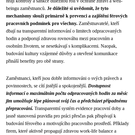
hrají kontroly a sankce důležitou roli v ochraně zdraví a well-
beingu zaměstnanců.
Je důležité si uvědomit, že tyto
mechanismy slouží primárně k prevenci a zajištění férových
pracovních podmínek pro všechny.
Zaměstnavatelé, kteří
dbají na transparentní informování o limitech odpracovaných
hodin a podporují zdravou rovnováhu mezi pracovním a
osobním životem, se nesetkávají s komplikacemi. Naopak,
budování kultury vzájemné důvěry a otevřené komunikace
přináší benefity pro obě strany.
Zaměstnanci, kteří jsou dobře informováni o svých právech a
povinnostech, se cítí jistější a spokojenější.
Dostupnost
informací o maximálním počtu odpracovaných hodin za měsíc
jim umožňuje lépe plánovat svůj čas a předcházet případnému
přepracování.
Transparentní systém evidence pracovní doby a
jasně stanovená pravidla pro práci přesčas pak přispívají k
budování férového a motivujícího pracovního prostředí. Příklady
firem, které aktivně propagují zdravou work-life balance a